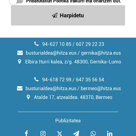
Pribatutasun Politika
irakurri eta onartzen dut.
irakurri
Harpidetu
94-627 10 85 / 607 29 22 23
busturialdea@hitza.eus / gernika@hitza.eus
Elbira Iturri kalea, z/g. 48300, Gernika-Lumo
94-618 72 99 / 647 35 56 54
busturialdea@hitza.eus / bermeo@hitza.eus
Atalde 17, atzealdea. 48370, Bermeo
Publizitatea