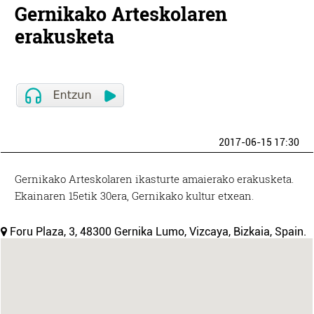
Gernikako Arteskolaren
erakusketa
2017-06-15 17:30
Gernikako Arteskolaren ikasturte amaierako erakusketa.
Ekainaren 15etik 30era, Gernikako kultur etxean.
Foru Plaza, 3, 48300 Gernika Lumo, Vizcaya, Bizkaia, Spain.