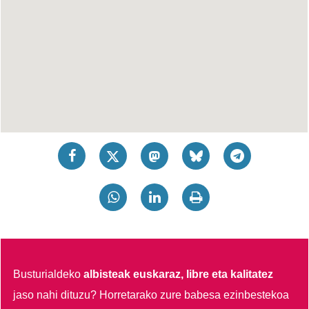
Busturialdeko
albisteak euskaraz, libre eta kalitatez
jaso nahi dituzu?
Horretarako zure babesa ezinbestekoa