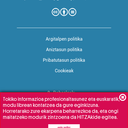
Argitalpen politika
Aniztasun politika
Pribatutasun politika
Cookieak
Babesleak:
Tokiko informazioa profesionaltasunez eta euskaratik,
modu librean kontatzea da gure eginkizuna.
Horretarako zure ekarpena beharrezkoa da, eta ongi
maitatzeko modurik zintzoena da HITZAkide egitea.