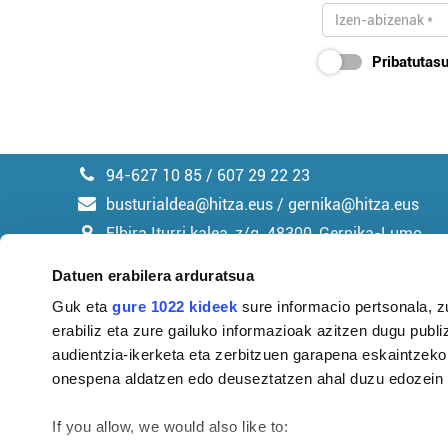
Pribatutasu
94-627 10 85 / 607 29 22 23
busturialdea@hitza.eus / gernika@hitza.eus
Elbira Iturri kalea, z/g. 48300, Gernika-Lumo
Datuen erabilera arduratsua
Guk eta
gure 1022 kideek
sure informacio pertsonala, z
erabiliz eta zure gailuko informazioak azitzen dugu publiz
Argitalpen politika
audientzia-ikerketa eta zerbitzuen garapena eskaintzeko
onespena aldatzen edo deuseztatzen ahal duzu edozein m
If you allow, we would also like to: