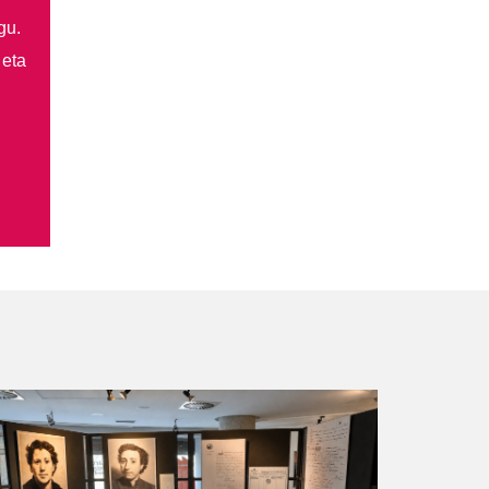
gu.
 eta