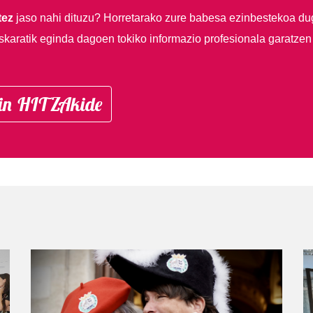
tez
jaso nahi dituzu?
Horretarako zure babesa ezinbestekoa du
skaratik eginda dagoen tokiko informazio profesionala garatzen
in HITZAkide