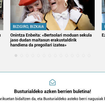
BIZIGIRO, BIZKAIA
u
Onintza Enbeita: «Bertsolari moduan sekula
E
jaso dudan maitasun erakustaldirik
handiena da pregoilari izatea»
Busturialdeko azken berrien buletina!
rikuetan bidaltzen da, eta Busturialdeko asteko berri nagusiak b