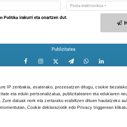
n Politika
irakurri eta onartzen dut.
H
Publizitatea
ure IP zenbakia, esaterako, prozesatzen ditugu, cookie bezalako
itate eta eduki pertsonalizatua, publizitatearen eta edukiaren ne
Aniztasun politika
Pribatutasun poli
. Zure datuak nork eta zertarako erabiltzen dituen hautatzeko a
omentutan, Cookie deklaraziotik edo Privacy triggerean klikat
Babesleak: