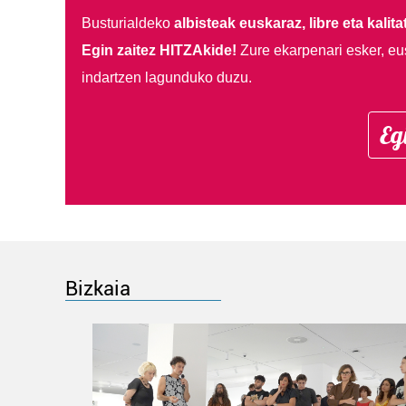
Busturialdeko
albisteak euskaraz, libre eta kalita
Egin zaitez HITZAkide!
Zure ekarpenari esker, eu
indartzen lagunduko duzu.
Eg
Bizkaia