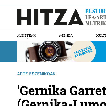
ALBISTEAK
AGENDA
MULT
ARTE ESZENIKOAK
'Gernika Garret
(Gernika-Lumo