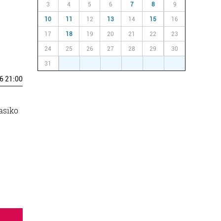
3
4
5
6
7
8
9
10
11
12
13
14
15
16
17
18
19
20
21
22
23
24
25
26
27
28
29
30
31
1
2
3
4
5
6
6 21:00
asiko