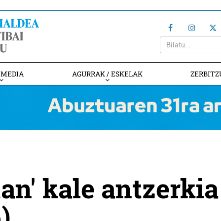
IMEDIA
AGURRAK / ESKELAK
ZERBITZ
an' kale antzerkia
)