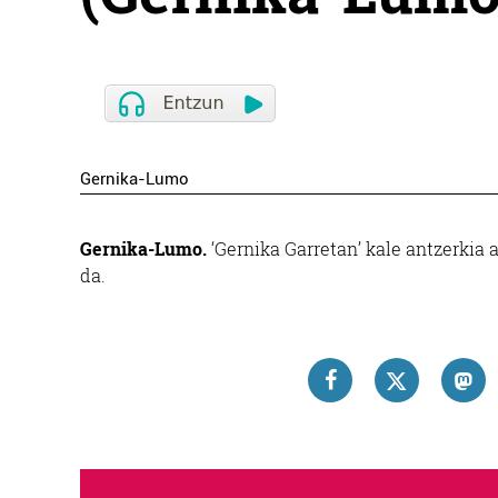
Gernika-Lumo
Gernika-Lumo.
‘Gernika Garretan’ kale antzerkia
da.