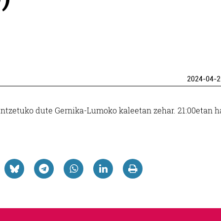
2024-04-2
 antzetuko dute Gernika-Lumoko kaleetan zehar. 21:00etan h