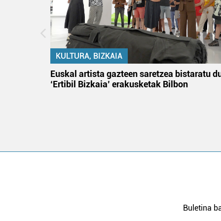
KULTURA, BIZKAIA
na
Euskal artista gazteen saretzea bistaratu d
‘Ertibil Bizkaia’ erakusketak Bilbon
Buletina ba