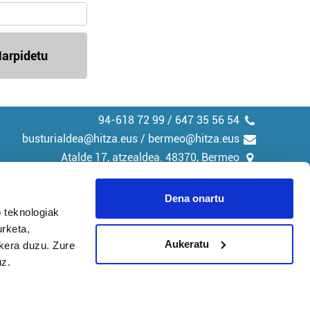
arpidetu
94-618 72 99 / 647 35 56 54
busturialdea@hitza.eus / bermeo@hitza.eus
Atalde 17, atzealdea. 48370, Bermeo
Dena onartu
 teknologiak
urketa,
tika
Cookieak
Aukeratu
ukera duzu. Zure
uz.