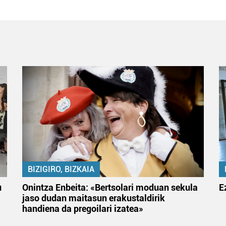
BIZIGIRO, BIZKAIA
u
Onintza Enbeita: «Bertsolari moduan sekula
E
jaso dudan maitasun erakustaldirik
handiena da pregoilari izatea»