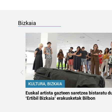
Bizkaia
KULTURA, BIZKAIA
na
Euskal artista gazteen saretzea bistaratu d
‘Ertibil Bizkaia’ erakusketak Bilbon