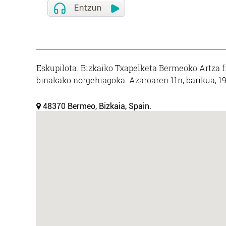
Eskupilota. Bizkaiko Txapelketa Bermeoko Artza f
binakako norgehiagoka. Azaroaren 11n, barikua, 1
48370 Bermeo, Bizkaia, Spain.