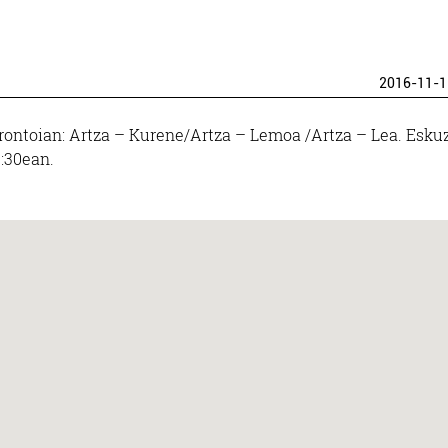
2016-11-1
rontoian: Artza – Kurene/Artza – Lemoa /Artza – Lea. Esku
9:30ean.