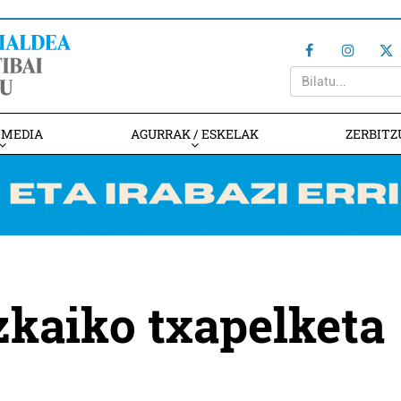
IMEDIA
AGURRAK / ESKELAK
ZERBITZ
izkaiko txapelketa