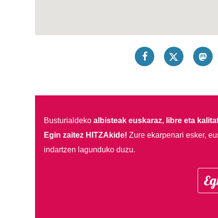
Busturialdeko
albisteak euskaraz, libre eta kalita
Egin zaitez HITZAkide!
Zure ekarpenari esker, eu
indartzen lagunduko duzu.
Eg