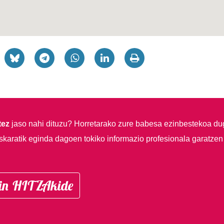
tez
jaso nahi dituzu?
Horretarako zure babesa ezinbestekoa du
skaratik eginda dagoen tokiko informazio profesionala garatzen
in HITZAkide