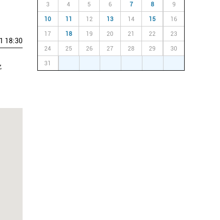
3
4
5
6
7
8
9
10
11
12
13
14
15
16
17
18
19
20
21
22
23
1 18:30
24
25
26
27
28
29
30
31
1
2
3
4
5
6
z