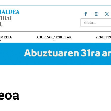
IMEDIA
AGURRAK / ESKELAK
ZERBITZ
eoa