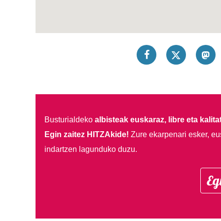
Busturialdeko
albisteak euskaraz, libre eta kalita
Egin zaitez HITZAkide!
Zure ekarpenari esker, eu
indartzen lagunduko duzu.
Eg