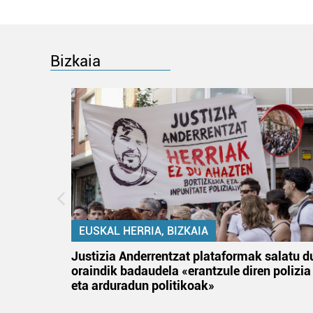
Bizkaia
EUSKAL HERRIA, BIZKAIA
an
Justizia Anderrentzat plataformak salatu d
oraindik badaudela «erantzule diren polizia
eta arduradun politikoak»