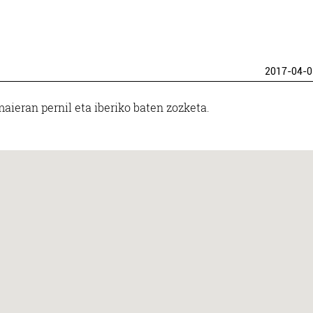
2017-04-0
aieran pernil eta iberiko baten zozketa.