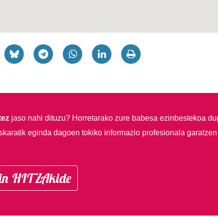
tez
jaso nahi dituzu?
Horretarako zure babesa ezinbestekoa du
skaratik eginda dagoen tokiko informazio profesionala garatzen
in HITZAkide