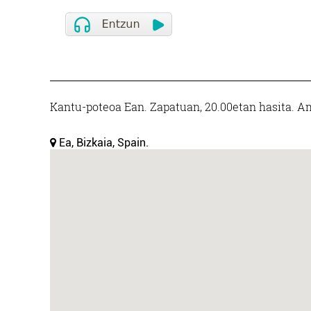
Kantu-poteoa Ean. Zapatuan, 20.00etan hasita. Am
Ea, Bizkaia, Spain.