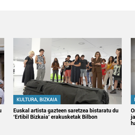
KULTURA, BIZKAIA
u
Euskal artista gazteen saretzea bistaratu du
O
‘Ertibil Bizkaia’ erakusketak Bilbon
j
h