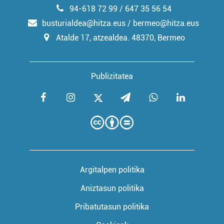
94-618 72 99 / 647 35 56 54
busturialdea@hitza.eus / bermeo@hitza.eus
Atalde 17, atzealdea. 48370, Bermeo
Publizitatea
Argitalpen politika
Aniztasun politika
Pribatutasun politika