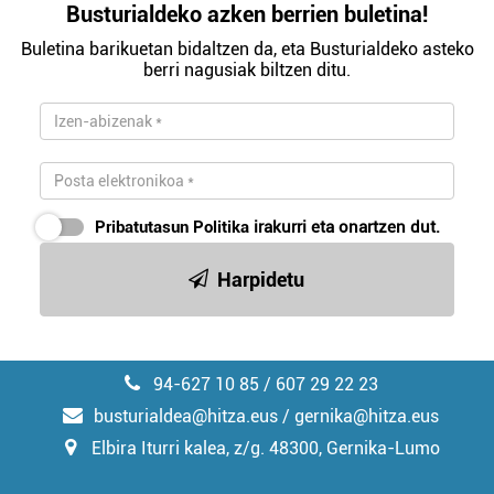
Busturialdeko azken berrien buletina!
Buletina barikuetan bidaltzen da, eta Busturialdeko asteko
berri nagusiak biltzen ditu.
Pribatutasun Politika
irakurri eta onartzen dut.
Harpidetu
94-627 10 85 / 607 29 22 23
busturialdea@hitza.eus / gernika@hitza.eus
Elbira Iturri kalea, z/g. 48300, Gernika-Lumo