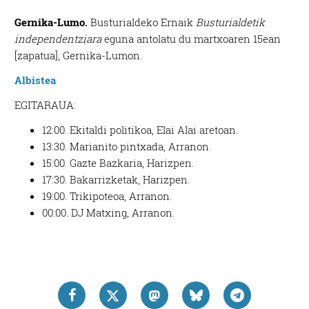
Gernika-Lumo.
Busturialdeko Ernaik
Busturialdetik
independentziara
eguna antolatu du martxoaren 15ean
[zapatua], Gernika-Lumon.
Albistea
EGITARAUA:
12:00. Ekitaldi politikoa, Elai Alai aretoan.
13:30. Marianito pintxada, Arranon.
15:00. Gazte Bazkaria, Harizpen.
17:30. Bakarrizketak, Harizpen.
19:00. Trikipoteoa, Arranon.
00:00. DJ Matxing, Arranon.