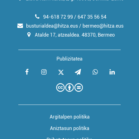
94-618 72 99 / 647 35 56 54
busturialdea@hitza.eus / bermeo@hitza.eus
Atalde 17, atzealdea. 48370, Bermeo
Publizitatea
Argitalpen politika
Aniztasun politika