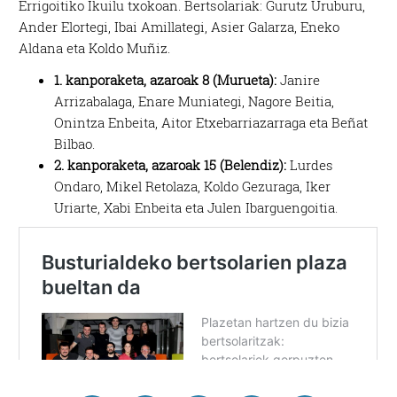
Errigoitiko Ikuilu txokoan. Bertsolariak: Gurutz Uruburu,
Ander Elortegi, Ibai Amillategi, Asier Galarza, Eneko
Aldana eta Koldo Muñiz.
1. kanporaketa, azaroak 8 (Murueta):
Janire
Arrizabalaga, Enare Muniategi, Nagore Beitia,
Onintza Enbeita, Aitor Etxebarriazarraga eta Beñat
Bilbao.
2. kanporaketa, azaroak 15 (Belendiz):
Lurdes
Ondaro, Mikel Retolaza, Koldo Gezuraga, Iker
Uriarte, Xabi Enbeita eta Julen Ibarguengoitia.