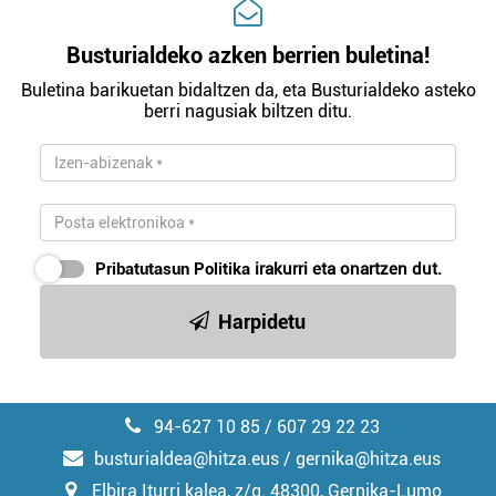
Busturialdeko azken berrien buletina!
Buletina barikuetan bidaltzen da, eta Busturialdeko asteko
berri nagusiak biltzen ditu.
Pribatutasun Politika
irakurri eta onartzen dut.
Harpidetu
94-627 10 85 / 607 29 22 23
busturialdea@hitza.eus / gernika@hitza.eus
Elbira Iturri kalea, z/g. 48300, Gernika-Lumo