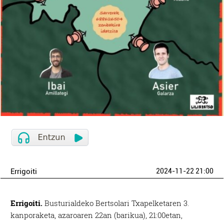
Errigoiti
2024-11-22 21:00
Errigoiti.
Busturialdeko Bertsolari Txapelketaren 3.
kanporaketa, azaroaren 22an (barikua), 21:00etan,