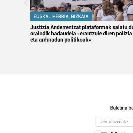
EUSKAL HERRIA, BIZKAIA
an
Justizia Anderrentzat plataformak salatu d
oraindik badaudela «erantzule diren polizia
eta arduradun politikoak»
Buletina ba