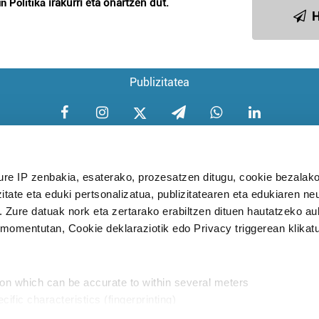
n Politika
irakurri eta onartzen dut.
H
Publizitatea
ure IP zenbakia, esaterako, prozesatzen ditugu, cookie bezalako
itate eta eduki pertsonalizatua, publizitatearen eta edukiaren ne
Aniztasun politika
Pribatutasun poli
. Zure datuak nork eta zertarako erabiltzen dituen hautatzeko a
omentutan, Cookie deklaraziotik edo Privacy triggerean klikat
Babesleak:
ion which can be accurate to within several meters
cific characteristics (fingerprinting)