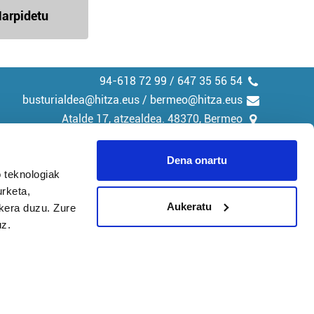
arpidetu
94-618 72 99 / 647 35 56 54
busturialdea@hitza.eus / bermeo@hitza.eus
Atalde 17, atzealdea. 48370, Bermeo
Dena onartu
 teknologiak
urketa,
tika
Cookieak
Aukeratu
ukera duzu. Zure
uz.