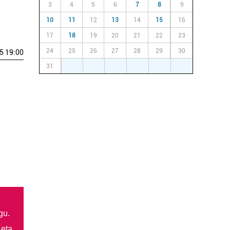
3
4
5
6
7
8
9
10
11
12
13
14
15
16
17
18
19
20
21
22
23
24
25
26
27
28
29
30
5 19:00
31
1
2
3
4
5
6
gu.
 eta