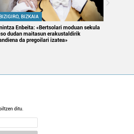
BIZIGIRO, BIZKAIA
BIZIGIR
nintza Enbeita: «Bertsolari moduan sekula
Ezinbest
aso dudan maitasun erakustaldirik
andiena da pregoilari izatea»
iltzen ditu.