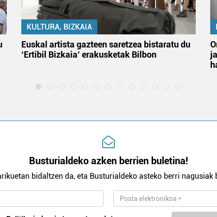
KULTURA, BIZKAIA
u
Euskal artista gazteen saretzea bistaratu du
O
‘Ertibil Bizkaia’ erakusketak Bilbon
j
h
Busturialdeko azken berrien buletina!
rikuetan bidaltzen da, eta Busturialdeko asteko berri nagusiak b