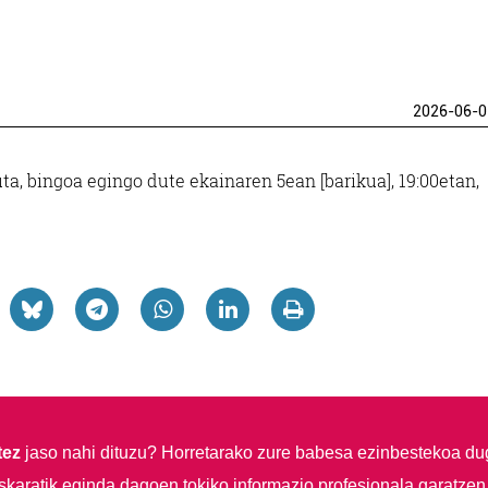
2026-06-0
, bingoa egingo dute ekainaren 5ean [barikua], 19:00etan,
tez
jaso nahi dituzu?
Horretarako zure babesa ezinbestekoa du
skaratik eginda dagoen tokiko informazio profesionala garatzen