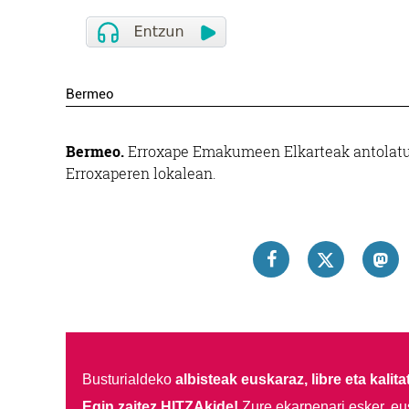
Bermeo
Bermeo.
Erroxape Emakumeen Elkarteak antolatuta
Erroxaperen lokalean.
Busturialdeko
albisteak euskaraz, libre eta kalita
Egin zaitez HITZAkide!
Zure ekarpenari esker, eu