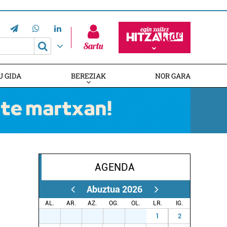
Sartu
U GIDA
BEREZIAK
NOR GARA
AGENDA
HITZAREN 20. URTEURRENA
EUSKALDUNAK AUSTRALIAN
GAZTEMUNDURI ATEAK IREKI
Abuztua 2026
AL.
AR.
AZ.
OG.
OL.
LR.
IG.
27
28
29
30
31
1
2