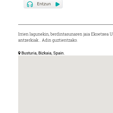
Irrien lagunekin, berdintasunaren jaia Ekoetxea Urda
antzerkiak… Adin guztientzako.
Busturia, Bizkaia, Spain.