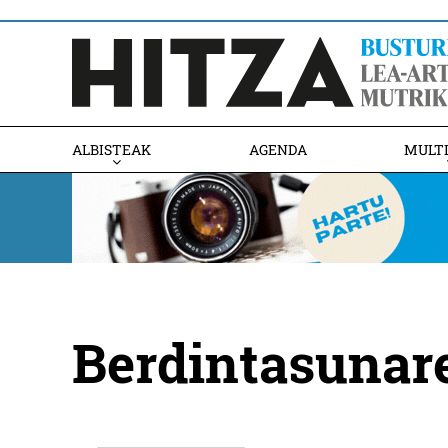
ALBISTEAK
AGENDA
MULT
Berdintasunare