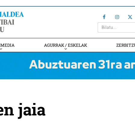
IMEDIA
AGURRAK / ESKELAK
ZERBITZ
n jaia