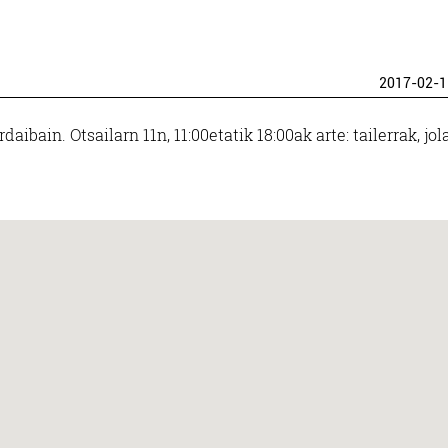
2017-02-1
ibain. Otsailarn 11n, 11:00etatik 18:00ak arte: tailerrak, jol