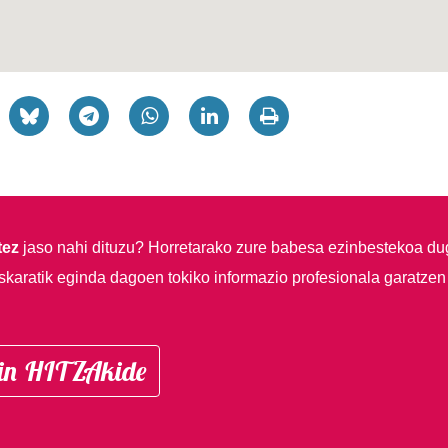
tez
jaso nahi dituzu?
Horretarako zure babesa ezinbestekoa du
skaratik eginda dagoen tokiko informazio profesionala garatzen
in HITZAkide