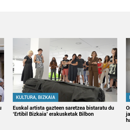
KULTURA, BIZKAIA
u
Euskal artista gazteen saretzea bistaratu du
O
‘Ertibil Bizkaia’ erakusketak Bilbon
j
h