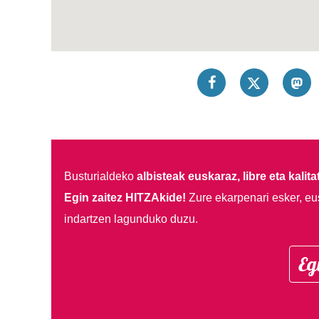
Busturialdeko
albisteak euskaraz, libre eta kalita
Egin zaitez HITZAkide!
Zure ekarpenari esker, eu
indartzen lagunduko duzu.
Eg