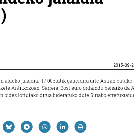
)
2015-09-2
n aldeko jaialdia. 17:00etatik gauerdira arte Astran batuko 
Trinkete Antitxokoan. Sarrera: Bost euro ordaindu beharko da 
en bidez lortutako dirua bideratuko dute Siriako errefuxiatu