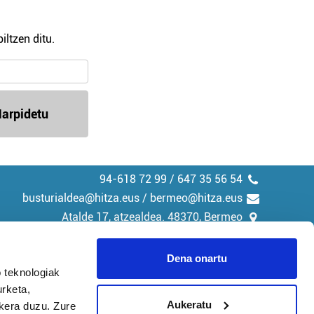
iltzen ditu.
arpidetu
94-618 72 99 / 647 35 56 54
busturialdea@hitza.eus / bermeo@hitza.eus
Atalde 17, atzealdea. 48370, Bermeo
Dena onartu
 teknologiak
urketa,
tika
Cookieak
Aukeratu
ukera duzu. Zure