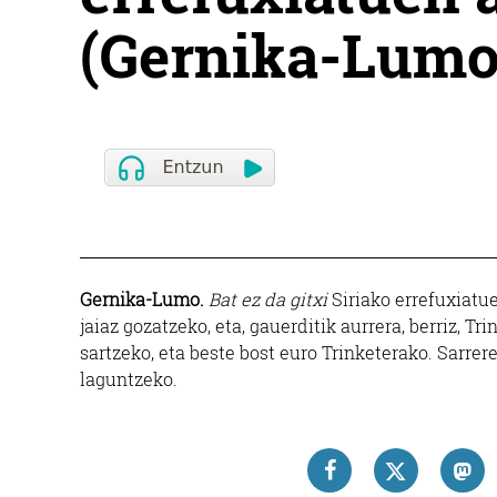
(Gernika-Lumo
Gernika-Lumo.
Bat ez da gitxi
Siriako errefuxiatue
jaiaz gozatzeko, eta, gauerditik aurrera, berriz, 
sartzeko, eta beste bost euro Trinketerako. Sarrer
laguntzeko.