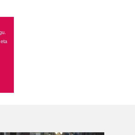
gu.
 eta