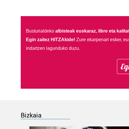
Busturialdeko
albisteak euskaraz, libre eta kalita
Egin zaitez HITZAkide!
Zure ekarpenari esker, eu
indartzen lagunduko duzu.
Eg
Bizkaia