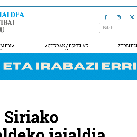
IMEDIA
AGURRAK / ESKELAK
ZERBITZ
' Siriako
ldeko jaialdia