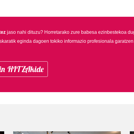
tez
jaso nahi dituzu?
Horretarako zure babesa ezinbestekoa du
skaratik eginda dagoen tokiko informazio profesionala garatzen
in HITZAkide