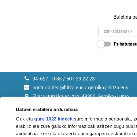
Buletina ba
Pribatutasu
94-627 10 85 / 607 29 22 23
busturialdea@hitza.eus / gernika@hitza.eus
Elbira Iturri kalea, z/g. 48300, Gernika-Lumo
Datuen erabilera arduratsua
Guk eta
gure 1022 kideek
sure informacio pertsonala, z
erabiliz eta zure gailuko informazioak azitzen dugu publiz
Argitalpen politika
audientzia-ikerketa eta zerbitzuen garapena eskaintzeko