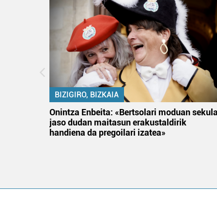
BIZIGIRO, BIZKAIA
na
Onintza Enbeita: «Bertsolari moduan sekul
jaso dudan maitasun erakustaldirik
handiena da pregoilari izatea»