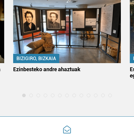
BIZIGIRO, BIZKAIA
a
Ezinbesteko andre ahaztuak
E
e