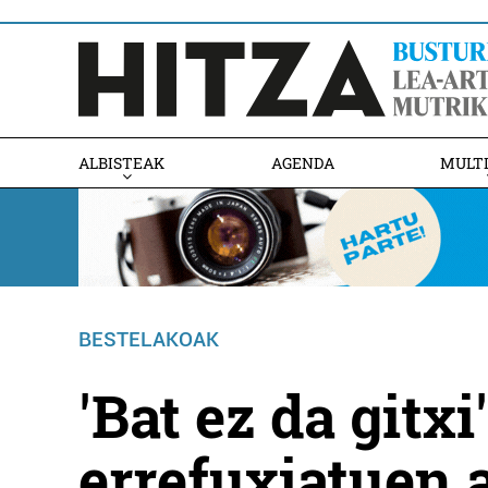
ALBISTEAK
AGENDA
MULT
BESTELAKOAK
'Bat ez da gitxi
errefuxiatuen a