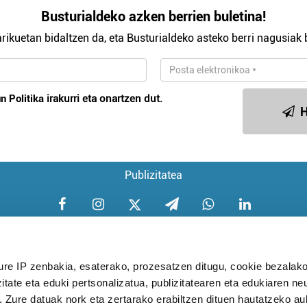
Busturialdeko azken berrien buletina!
rikuetan bidaltzen da, eta Busturialdeko asteko berri nagusiak b
n Politika
irakurri eta onartzen dut.
H
Publizitatea
ure IP zenbakia, esaterako, prozesatzen ditugu, cookie bezalako
itate eta eduki pertsonalizatua, publizitatearen eta edukiaren ne
Aniztasun politika
Pribatutasun poli
. Zure datuak nork eta zertarako erabiltzen dituen hautatzeko a