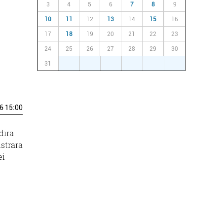
3
4
5
6
7
8
9
10
11
12
13
14
15
16
17
18
19
20
21
22
23
24
25
26
27
28
29
30
31
1
2
3
4
5
6
6 15:00
dira
Astrara
ei