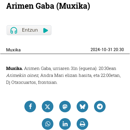
Arimen Gaba (Muxika)
Muxika
2024-10-31 20:30
Muxika.
Arimen Gaba, urriaren 31n (eguena). 20:30ean
Arimekin oinez
, Andra Mari elizan hasita, eta 22:00etan,
Dj Otxocuartos, frontoian.