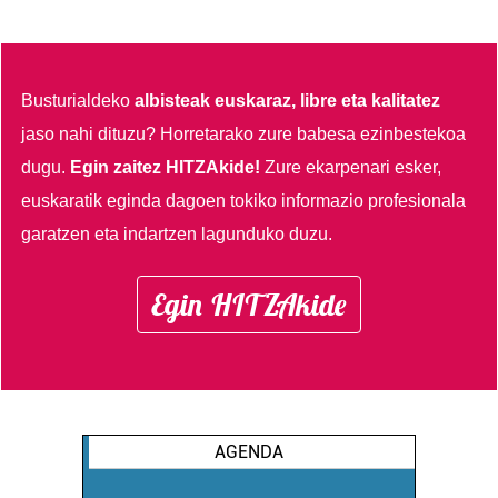
Busturialdeko
albisteak euskaraz, libre eta kalitatez
jaso nahi dituzu?
Horretarako zure babesa ezinbestekoa
dugu.
Egin zaitez HITZAkide!
Zure ekarpenari esker,
euskaratik eginda dagoen tokiko informazio profesionala
garatzen eta indartzen lagunduko duzu.
Egin HITZAkide
AGENDA