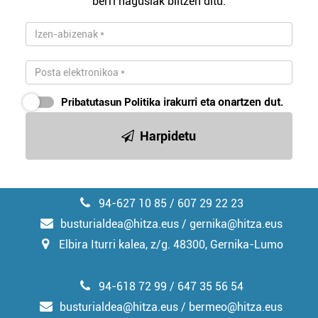
berri nagusiak biltzen ditu.
duten interes legitimoa eta horren aurka nola egin
dezakezun ikusteko.
Lortu zure datu pertsonalak prozesatzeko moduari
buruzko informazio gehiago eta ezarri zure lehentasunak
datuen atalean. Edozein unetan alda edo ken dezakezu
Pribatutasun Politika
irakurri eta onartzen dut.
zure baimena Cookieen adierazpenean.
Harpidetu
Webgune honek cookie propioak eta hirugarrenen cookie-
fitxategiak erabiltzen ditu. Zure esperientzia eta
zerbitzuak hobetzeko asmoz, cookie teknologiaz
baliatzen gara. Ohar hau onartuz gero, teknologia hori
94-627 10 85 / 607 29 22 23
erabiltzeko baimen esplizitua ematen diguzu.
Gehiago
irakurri
busturialdea@hitza.eus / gernika@hitza.eus
Elbira Iturri kalea, z/g. 48300, Gernika-Lumo
94-618 72 99 / 647 35 56 54
busturialdea@hitza.eus / bermeo@hitza.eus