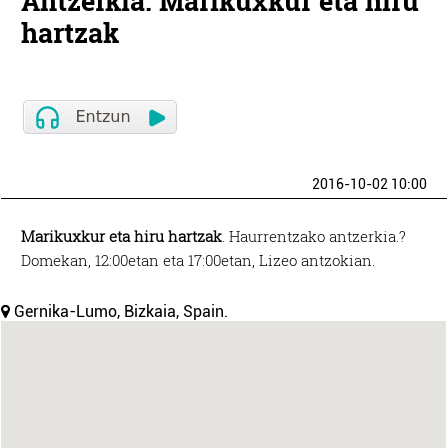
Antzerkia. Marikuxkur eta hiru
hartzak
2016-10-02 10:00
Marikuxkur eta hiru hartzak
. Haurrentzako antzerkia.?
Domekan, 12:00etan eta 17:00etan, Lizeo antzokian.
Gernika-Lumo, Bizkaia, Spain.