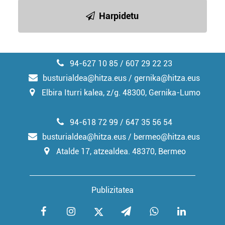
irakurri
Harpidetu
94-627 10 85 / 607 29 22 23
busturialdea@hitza.eus / gernika@hitza.eus
Elbira Iturri kalea, z/g. 48300, Gernika-Lumo
94-618 72 99 / 647 35 56 54
busturialdea@hitza.eus / bermeo@hitza.eus
Atalde 17, atzealdea. 48370, Bermeo
Publizitatea