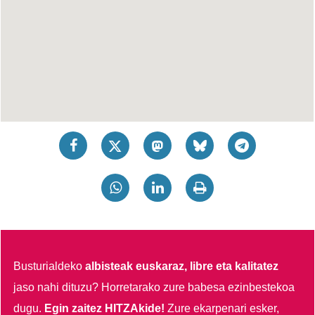
Busturialdeko
albisteak euskaraz, libre eta kalitatez
jaso nahi dituzu?
Horretarako zure babesa ezinbestekoa
dugu.
Egin zaitez HITZAkide!
Zure ekarpenari esker,