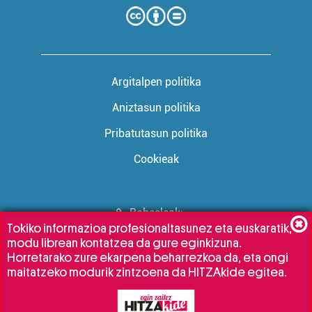
Argitalpen politika
Aniztasun politika
Pribatutasun politika
Cookieak
Babesleak:
Tokiko informazioa profesionaltasunez eta euskaratik,
modu librean kontatzea da gure eginkizuna.
Horretarako zure ekarpena beharrezkoa da, eta ongi
maitatzeko modurik zintzoena da HITZAkide egitea.