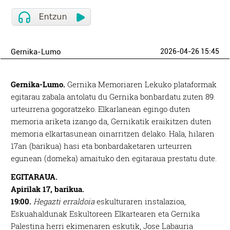
Gernika-Lumo
2026-04-26 15:45
Gernika-Lumo.
Gernika Memoriaren Lekuko plataformak
egitarau zabala antolatu du Gernika bonbardatu zuten 89.
urteurrena gogoratzeko. Elkarlanean egingo duten
memoria ariketa izango da, Gernikatik eraikitzen duten
memoria elkartasunean oinarritzen delako. Hala, hilaren
17an (barikua) hasi eta bonbardaketaren urteurren
egunean (domeka) amaituko den egitaraua prestatu dute.
EGITARAUA.
Apirilak 17, barikua.
19:00.
Hegazti erraldoia
eskulturaren instalazioa,
Eskuahaldunak Eskultoreen Elkartearen eta Gernika
Palestina herri ekimenaren eskutik, Jose Labauria