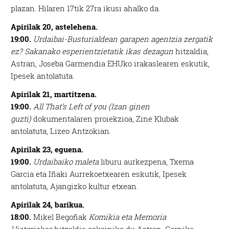
plazan. Hilaren 17tik 27ra ikusi ahalko da.
Apirilak 20, astelehena.
19:00.
Urdaibai-Busturialdean garapen agentzia zergatik
ez? Sakanako esperientzietatik ikas dezagun
hitzaldia,
Astran, Joseba Garmendia EHUko irakaslearen eskutik,
Ipesek antolatuta.
Apirilak 21, martitzena.
19:00.
All That’s Left of you (Izan ginen
guzti)
dokumentalaren proiekzioa, Zine Klubak
antolatuta, Lizeo Antzokian.
Apirilak 23, eguena.
19:00.
Urdaibaiko maleta
liburu aurkezpena, Txema
Garcia eta Iñaki Aurrekoetxearen eskutik, Ipesek
antolatuta, Ajangizko kultur etxean.
Apirilak 24, barikua.
18:00.
Mikel Begoñak
Komikia eta Memoria