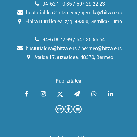
94-627 10 85 / 607 29 22 23
busturialdea@hitza.eus / gernika@hitza.eus
Elbira Iturri kalea, z/g. 48300, Gernika-Lumo
94-618 72 99 / 647 35 56 54
busturialdea@hitza.eus / bermeo@hitza.eus
Atalde 17, atzealdea. 48370, Bermeo
Publizitatea