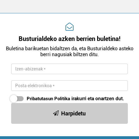
Busturialdeko azken berrien buletina!
Buletina barikuetan bidaltzen da, eta Busturialdeko asteko
berri nagusiak biltzen ditu.
Pribatutasun Politika
irakurri eta onartzen dut.
Harpidetu