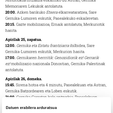
Historiokoa
hitzaldia eskainiko du Astran, Gernika
Memoriaren Lekukok antolatuta.
20:00.
Azken barikuko
Etxera
elkarreataratzea, Sare
Gernika-Lumoren eskutik, Pasealekuko eskaileretan.
20:15.
Gazte mobilizazioa, Ernaik antolatuta, Merkuriotik
hasita.
Apirilak 25, zapatua.
12:00.
Gernika eta Estatu frantziarra
ibilbidea, Sare
Gernika-Lumoren eskutik, Merkurion hasita.
17:00.
Gernikaren herrritik: Genozidiorik ez! Gerrarik
ez!
mobilizazio nazionala Donostian, Gernika-Palestinak
antolatuta.
Apirilak 26, domeka.
15:45.
Sirena hotsa eta 4 minutu, Pasealekuan eta Astran,
Gernika Batzordearen eta Loben eskutik.
21:00.
Gernika Garretan kale antzerkia, Pasealekuan,
Gernika Garretan Kultur Elkarteak antolatuta.
Datuen erabilera arduratsua
21:00.
Manifestazioa kandelekin, Kandelen ibilbidea,