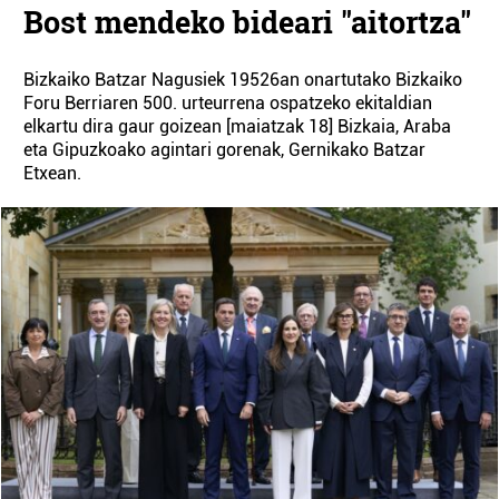
Bost mendeko bideari "aitortza"
Bizkaiko Batzar Nagusiek 19526an onartutako Bizkaiko
Foru Berriaren 500. urteurrena ospatzeko ekitaldian
elkartu dira gaur goizean [maiatzak 18] Bizkaia, Araba
eta Gipuzkoako agintari gorenak, Gernikako Batzar
Etxean.