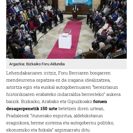
Argazkia: Bizkaiko Foru Aldundia
Lehendakariaren iritziz, Foru Berriaren bosgarren
mendeurrena ospatzea ez da iragana idealizatzea,
aitortza egin eta euskal autogobernuaren “berezitasun
historikoaren erabateko indarraldia berresteko” aukera
baizik. Bizkaiko, Arabako eta Gipuzkoako
foruen
desagerpenetik 150 urte
betetzen diren urtean,
Pradalesek “itunerako espiritua, aldebikotasun
eraginkora, berme sistema eta autogobernu politiko,
ekonomiko eta fiskala” azpimarratu ditu.