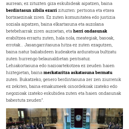
aurrean; ez zituzten giza eskubideak aipatzen, baina
bazkideen zerrenda, beren ustez zein helburutarako
berdintasun zibila ezarri
zituzten: pertsona eta etxea
duten interes legitimoa eta horren aurka nola egin
bortxaezinak ziren. Ez zuten komunitatea edo justizia
dezakezun ikusteko.
soziala aipatzen, baina elkartasuna eta auzolana
betebeharrak ziren auzoetan, eta
herri ondasunak
Lortu zure datu pertsonalak prozesatzeko moduari
erabiltzea erraztu zuten, hala nola, meategiak, basoak,
buruzko informazio gehiago eta ezarri zure lehentasunak
errotak… Jasangarritasuna hitza ez zuten ezagutzen,
datuen atalean. Edozein unetan alda edo ken dezakezu
baina natur baliabideen kudeaketa arduratsua bultzatu
zure baimena Cookieen adierazpenean.
zuten hurrengo belaunaldietan pentsatuz.
Lehiakortasuna edo nazioartekotzea ez zeuden haien
Webgune honek cookie propioak eta hirugarrenen cookie-
hiztegietan, baina
merkataritza askatasuna bermatu
fitxategiak erabiltzen ditu. Zure esperientzia eta
zuten. Bukatzeko, genero berdintasuna zer zen ziurrenik
zerbitzuak hobetzeko asmoz, cookie teknologiaz
ez zekiten, baina emakumeek oinordekoak izateko edo
baliatzen gara. Ohar hau onartuz gero, teknologia hori
negozioak izateko eskubidea zuten eta haien ondasunak
erabiltzeko baimen esplizitua ematen diguzu.
Gehiago
babestuta zeuden”.
irakurri