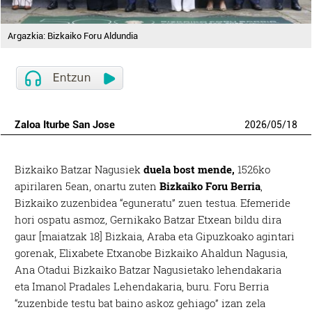
Argazkia: Bizkaiko Foru Aldundia
Zaloa Iturbe San Jose
2026
/
05
/
18
Bizkaiko Batzar Nagusiek
duela bost mende,
1526ko
apirilaren 5ean, onartu zuten
Bizkaiko Foru Berria
,
Bizkaiko zuzenbidea “eguneratu” zuen testua. Efemeride
hori ospatu asmoz, Gernikako Batzar Etxean bildu dira
gaur [maiatzak 18] Bizkaia, Araba eta Gipuzkoako agintari
gorenak, Elixabete Etxanobe Bizkaiko Ahaldun Nagusia,
Ana Otadui Bizkaiko Batzar Nagusietako lehendakaria
eta Imanol Pradales Lehendakaria, buru. Foru Berria
“zuzenbide testu bat baino askoz gehiago” izan zela