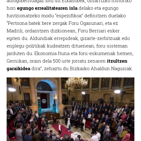
autogobernuagaz lotu du Etxanobek, oinarrizko historiko
hori
egungo errealitatearen isla
delako eta egungo
funtzionatzeko modu “espezifikoa” definitzen duelako:
“Pertsona batek bere zergak Foru Ogasunari, eta ez
Madrili, ordaintzen dizkionean, Foru Berriari esker
egiten du. Aldundiak errepideak, gizarte-zerbitzuak edo
enplegu-politikak kudeatzen dituenean, foru-sisteman
jarduten du. Ekonomia Ituna eta foru-eskumenak hemen,
Gernikan, orain dela 500 urte jorratu zenaren
itzultzen
garaikidea
dira”, zehaztu du Bizkaiko Ahaldun Nagusiak.