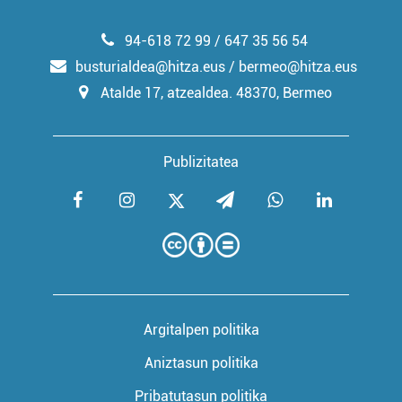
94-618 72 99 / 647 35 56 54
busturialdea@hitza.eus / bermeo@hitza.eus
Atalde 17, atzealdea. 48370, Bermeo
Publizitatea
Argitalpen politika
Aniztasun politika
Pribatutasun politika