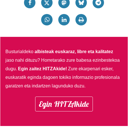
Busturialdeko
albisteak euskaraz, libre eta kalitatez
jaso nahi dituzu?
Horretarako zure babesa ezinbestekoa
dugu.
Egin zaitez HITZAkide!
Zure ekarpenari esker,
euskaratik eginda dagoen tokiko informazio profesionala
garatzen eta indartzen lagunduko duzu.
Egin HITZAkide