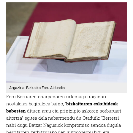
Argazkia: Bizkaiko Foru Aldundia
Foru Berriaren onarpenaren urtemuga iraganari
nostalgiaz begiratzea baino, “
bizkaitarren eskubideak
babesten
dituen arau eta printzipio askoren sorburuari
aitortza” egitea dela nabarmendu du Otaduik: “Berretsi
nahi dugu Batzar Nagusiok konpromiso sendoa dugula
herritarren zerbitzurako den autogobernu bizi eta