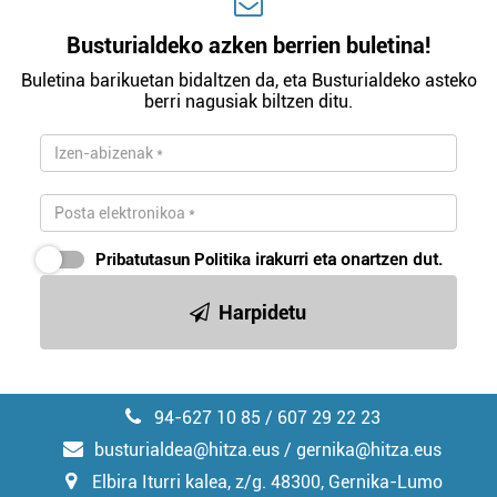
Busturialdeko azken berrien buletina!
Buletina barikuetan bidaltzen da, eta Busturialdeko asteko
berri nagusiak biltzen ditu.
Pribatutasun Politika
irakurri eta onartzen dut.
Harpidetu
94-627 10 85 / 607 29 22 23
busturialdea@hitza.eus / gernika@hitza.eus
Elbira Iturri kalea, z/g. 48300, Gernika-Lumo