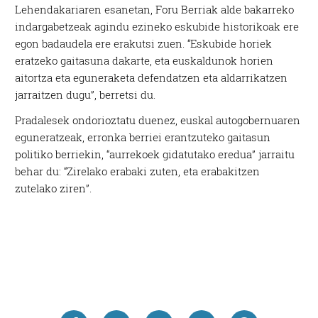
Lehendakariaren esanetan, Foru Berriak alde bakarreko
indargabetzeak agindu ezineko eskubide historikoak ere
egon badaudela ere erakutsi zuen. “Eskubide horiek
eratzeko gaitasuna dakarte, eta euskaldunok horien
aitortza eta eguneraketa defendatzen eta aldarrikatzen
jarraitzen dugu”, berretsi du.
Pradalesek ondorioztatu duenez, euskal autogobernuaren
eguneratzeak, erronka berriei erantzuteko gaitasun
politiko berriekin, “aurrekoek gidatutako eredua” jarraitu
behar du: “Zirelako erabaki zuten, eta erabakitzen
zutelako ziren”.