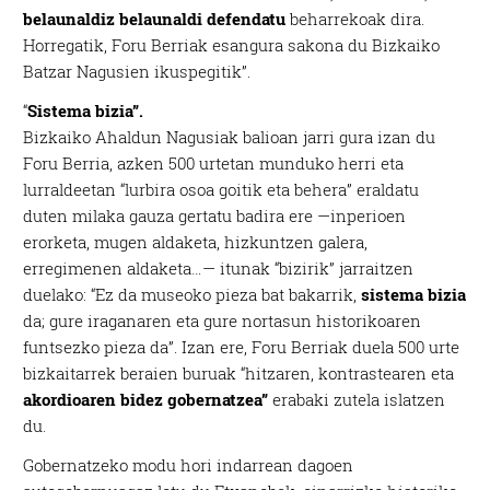
belaunaldiz belaunaldi defendatu
beharrekoak dira.
Horregatik, Foru Berriak esangura sakona du Bizkaiko
Batzar Nagusien ikuspegitik”.
“
Sistema bizia”.
Bizkaiko Ahaldun Nagusiak balioan jarri gura izan du
Foru Berria, azken 500 urtetan munduko herri eta
lurraldeetan “lurbira osoa goitik eta behera” eraldatu
duten milaka gauza gertatu badira ere —inperioen
erorketa, mugen aldaketa, hizkuntzen galera,
erregimenen aldaketa…— itunak “bizirik” jarraitzen
duelako: “Ez da museoko pieza bat bakarrik,
sistema bizia
da; gure iraganaren eta gure nortasun historikoaren
funtsezko pieza da”. Izan ere, Foru Berriak duela 500 urte
bizkaitarrek beraien buruak “hitzaren, kontrastearen eta
akordioaren bidez gobernatzea”
erabaki zutela islatzen
du.
Gobernatzeko modu hori indarrean dagoen