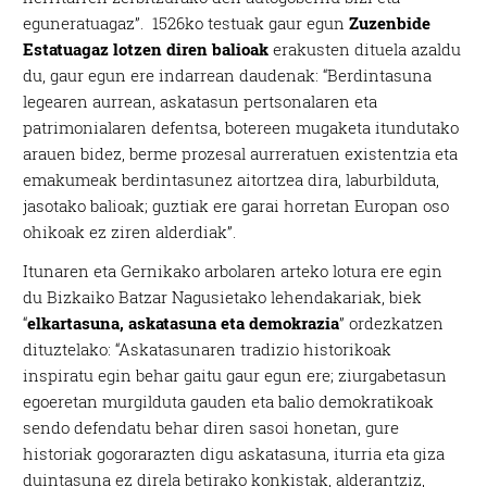
eguneratuagaz”. 1526ko testuak gaur egun
Zuzenbide
Estatuagaz lotzen diren balioak
erakusten dituela azaldu
du, gaur egun ere indarrean daudenak: “Berdintasuna
legearen aurrean, askatasun pertsonalaren eta
patrimonialaren defentsa, botereen mugaketa itundutako
arauen bidez, berme prozesal aurreratuen existentzia eta
emakumeak berdintasunez aitortzea dira, laburbilduta,
jasotako balioak; guztiak ere garai horretan Europan oso
ohikoak ez ziren alderdiak”.
Itunaren eta Gernikako arbolaren arteko lotura ere egin
du Bizkaiko Batzar Nagusietako lehendakariak, biek
“
elkartasuna, askatasuna eta demokrazia
” ordezkatzen
dituztelako: “Askatasunaren tradizio historikoak
inspiratu egin behar gaitu gaur egun ere; ziurgabetasun
egoeretan murgilduta gauden eta balio demokratikoak
sendo defendatu behar diren sasoi honetan, gure
historiak gogorarazten digu askatasuna, iturria eta giza
duintasuna ez direla betirako konkistak, alderantziz,