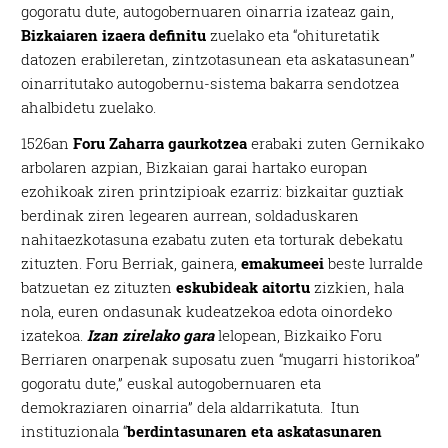
gogoratu dute, autogobernuaren oinarria izateaz gain,
Bizkaiaren izaera definitu
zuelako eta “ohituretatik
datozen erabileretan, zintzotasunean eta askatasunean”
oinarritutako autogobernu-sistema bakarra sendotzea
ahalbidetu zuelako.
1526an
Foru Zaharra gaurkotzea
erabaki zuten Gernikako
arbolaren azpian, Bizkaian garai hartako europan
ezohikoak ziren printzipioak ezarriz: bizkaitar guztiak
berdinak ziren legearen aurrean, soldaduskaren
nahitaezkotasuna ezabatu zuten eta torturak debekatu
zituzten. Foru Berriak, gainera,
emakumeei
beste lurralde
batzuetan ez zituzten
eskubideak aitortu
zizkien, hala
nola, euren ondasunak kudeatzekoa edota oinordeko
izatekoa.
Izan zirelako gara
lelopean, Bizkaiko Foru
Berriaren onarpenak suposatu zuen “mugarri historikoa”
gogoratu dute,” euskal autogobernuaren eta
demokraziaren oinarria” dela aldarrikatuta. Itun
instituzionala “
berdintasunaren eta askatasunaren