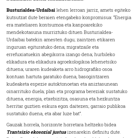
Busturialdea-Urdaibai
lehen lerroan jarriz, amets egiteko
kutsutzat dute beraien etengabeko konpromisua: “Energia
era mateliaren kontsumoa eta kanpoarekiko
mendekotasuna murriztuko dituen Busturialdea-
Urdaibai batekin amesten dugu; zaintzen etikaren
inguruan egituratuko dena; migratzaile eta
errefuxiatuekin abegikorra izango dena; hurbileko
elikadura eta elikadura agroekologikoa lehenetsiko
dituena; uraren kudeaketa arro hidrografiko osoa
kontuan hartuta garatuko duena, basogintzaren
kudeaketa espezie autoktonoetan eta aniztasunean
oinarrituko duela; plan eta programa bereziak sustatuko
dituena, energia, etxebizitza, osasuna eta hezkuntza
herritar guztien eskura egon daitezen; garraio publikoa
sustatuko duena, eta abar luze bat”.
Gauzak horrela, horizonte horretara heltzeko bidea
Trantsizio ekosozial justua
izenarekin definitu dute.