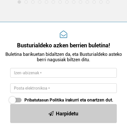
Busturialdeko azken berrien buletina!
Buletina barikuetan bidaltzen da, eta Busturialdeko asteko
berri nagusiak biltzen ditu.
Pribatutasun Politika
irakurri eta onartzen dut.
Harpidetu