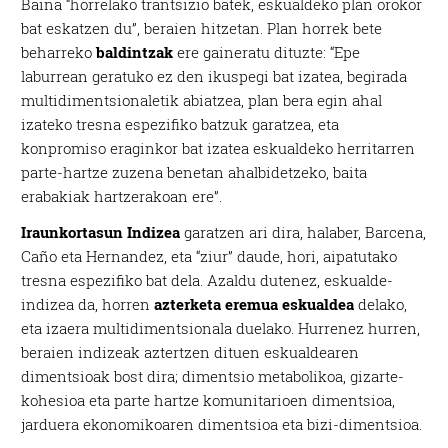
Baina “horrelako trantsizio batek, eskualdeko plan orokor
bat eskatzen du”, beraien hitzetan. Plan horrek bete
beharreko
baldintzak
ere gaineratu dituzte: “Epe
laburrean geratuko ez den ikuspegi bat izatea, begirada
multidimentsionaletik abiatzea, plan bera egin ahal
izateko tresna espezifiko batzuk garatzea, eta
konpromiso eraginkor bat izatea eskualdeko herritarren
parte-hartze zuzena benetan ahalbidetzeko, baita
erabakiak hartzerakoan ere”.
Iraunkortasun Indizea
garatzen ari dira, halaber, Barcena,
Caño eta Hernandez, eta “ziur” daude, hori, aipatutako
tresna espezifiko bat dela. Azaldu dutenez, eskualde-
indizea da, horren
azterketa eremua eskualdea
delako,
eta izaera multidimentsionala duelako. Hurrenez hurren,
beraien indizeak aztertzen dituen eskualdearen
dimentsioak bost dira; dimentsio metabolikoa, gizarte-
kohesioa eta parte hartze komunitarioen dimentsioa,
jarduera ekonomikoaren dimentsioa eta bizi-dimentsioa.