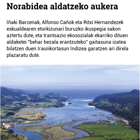
Norabidea aldatzeko aukera
Iñaki Barcenak, Alfonso Cañok eta Ritxi Hernandezek
eskualdearen etorkizunari buruzko ikuspegia sakon
aztertu dute, eta trantsazio ekosozialak ekarriko dituen
aldaketei "behar bezala erantzuteko" gaitasuna izatea
bilatzen duen Iraunkortasun Indizea garatzen ari direla
plazaratu dute.