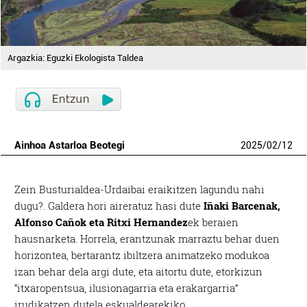
Argazkia: Eguzki Ekologista Taldea
Ainhoa Astarloa Beotegi
2025
/
02
/
12
Zein Busturialdea-Urdaibai eraikitzen lagundu nahi
dugu?. Galdera hori aireratuz hasi dute
Iñaki Barcenak,
Alfonso Cañok eta Ritxi Hernandez
ek beraien
hausnarketa. Horrela, erantzunak marraztu behar duen
horizontea, bertarantz ibiltzera animatzeko modukoa
izan behar dela argi dute, eta aitortu dute, etorkizun
“itxaropentsua, ilusionagarria eta erakargarria”
irudikatzen dutela eskualdearekiko.