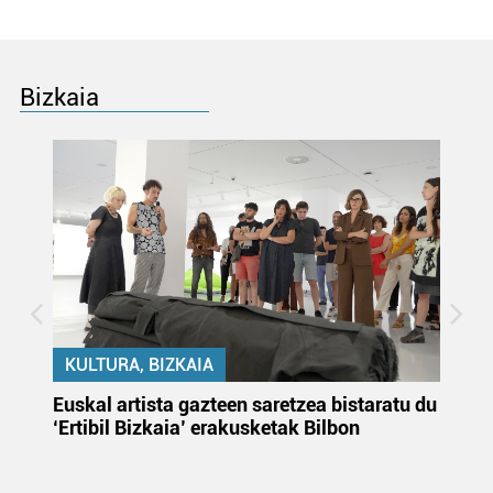
Bizkaia
KULTURA, BIZKAIA
Euskal artista gazteen saretzea bistaratu du
On
‘Ertibil Bizkaia’ erakusketak Bilbon
ja
ha