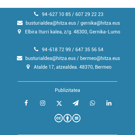
94-627 10 85 / 607 29 22 23
busturialdea@hitza.eus / gernika@hitza.eus
Elbira Iturri kalea, z/g. 48300, Gernika-Lumo
94-618 72 99 / 647 35 56 54
busturialdea@hitza.eus / bermeo@hitza.eus
Atalde 17, atzealdea. 48370, Bermeo
Publizitatea