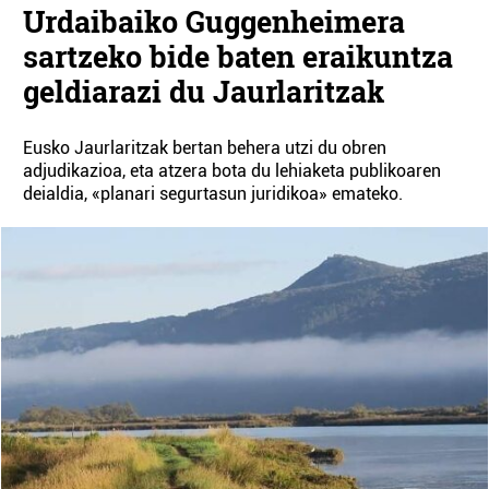
Urdaibaiko Guggenheimera
sartzeko bide baten eraikuntza
geldiarazi du Jaurlaritzak
Eusko Jaurlaritzak bertan behera utzi du obren
adjudikazioa, eta atzera bota du lehiaketa publikoaren
deialdia, «planari segurtasun juridikoa» emateko.