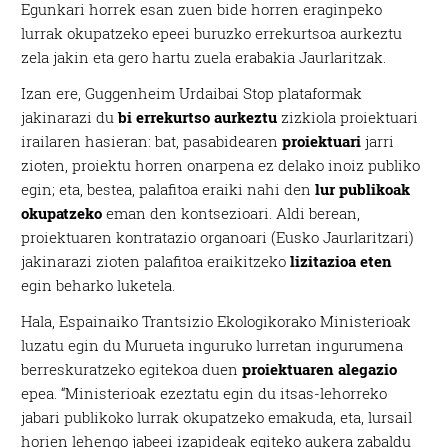
Egunkari horrek esan zuen bide horren eraginpeko
lurrak okupatzeko epeei buruzko errekurtsoa aurkeztu
zela jakin eta gero hartu zuela erabakia Jaurlaritzak.
Izan ere, Guggenheim Urdaibai Stop plataformak
jakinarazi du
bi errekurtso aurkeztu
zizkiola proiektuari
irailaren hasieran: bat, pasabidearen
proiektuari
jarri
zioten, proiektu horren onarpena ez delako inoiz publiko
egin; eta, bestea, palafitoa eraiki nahi den
lur publikoak
okupatzeko
eman den kontsezioari. Aldi berean,
proiektuaren kontratazio organoari (Eusko Jaurlaritzari)
jakinarazi zioten palafitoa eraikitzeko
lizitazioa eten
egin beharko luketela.
Hala, Espainaiko Trantsizio Ekologikorako Ministerioak
luzatu egin du Murueta inguruko lurretan ingurumena
berreskuratzeko egitekoa duen
proiektuaren alegazio
epea. “Ministerioak ezeztatu egin du itsas-lehorreko
jabari publikoko lurrak okupatzeko emakuda, eta, lursail
horien lehengo jabeei izapideak egiteko aukera zabaldu