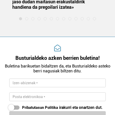
jaso dudan maitasun erakustaldirik
handiena da pregoilari izatea»
Busturialdeko azken berrien buletina!
Buletina barikuetan bidaltzen da, eta Busturialdeko asteko
berri nagusiak biltzen ditu.
Pribatutasun Politika
irakurri eta onartzen dut.