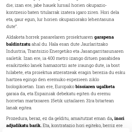
die; izan ere, jabe hauek lursail horien okupazio-
kontzesio baten titularrak izatera igaro ziren. Hori dela
eta, gaur egun, lur horien okupaziorako lehentasuna
dute”.
Aldaketa horrek pasarelaren proiektuaren
garapena
baldintzatu
ahal du. Hala esan dute Jaurlaritzako
Industria, Trantsizio Energetiko eta Jasangarritasunaren
sailetik. Izan ere, ia 400 metro izango dituen pasabidea
eraikitzeko lanek hamazortzi aste iraungo dute, ia bost
hilabete, eta proiektua atzeratzeak eragin berezia du esku
hartzea egingo den eremuko espezieen ziklo
biologikoetan. Izan ere, Europako
bisoiaren ugalketa
garaia da, eta Espainiak debekatu egiten du eremu
horretan martxoaren 15etik uztailaren 31ra bitartean
lanak egitea.
Prozedura, beraz, ez da gelditu, amaitutzat eman da
, inori
adjudikatu barik.
Eta, kontratazio hori egiteko, berriz ere