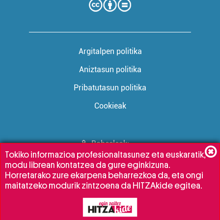
Argitalpen politika
Aniztasun politika
Pribatutasun politika
Cookieak
Babesleak:
Tokiko informazioa profesionaltasunez eta euskaratik,
modu librean kontatzea da gure eginkizuna.
Horretarako zure ekarpena beharrezkoa da, eta ongi
maitatzeko modurik zintzoena da HITZAkide egitea.