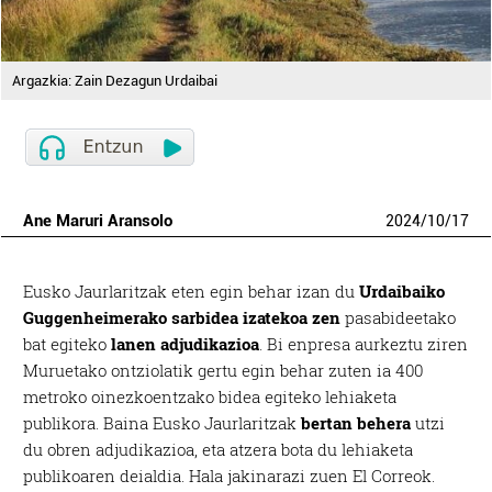
Argazkia: Zain Dezagun Urdaibai
Ane Maruri Aransolo
2024
/
10
/
17
Eusko Jaurlaritzak eten egin behar izan du
Urdaibaiko
Guggenheimerako sarbidea izatekoa zen
pasabideetako
bat egiteko
lanen adjudikazioa
. Bi enpresa aurkeztu ziren
Muruetako ontziolatik gertu egin behar zuten ia 400
metroko oinezkoentzako bidea egiteko lehiaketa
publikora. Baina Eusko Jaurlaritzak
bertan behera
utzi
du obren adjudikazioa, eta atzera bota du lehiaketa
publikoaren deialdia. Hala jakinarazi zuen El Correok.