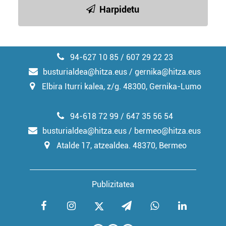
Harpidetu
94-627 10 85 / 607 29 22 23
busturialdea@hitza.eus / gernika@hitza.eus
Elbira Iturri kalea, z/g. 48300, Gernika-Lumo
94-618 72 99 / 647 35 56 54
busturialdea@hitza.eus / bermeo@hitza.eus
Atalde 17, atzealdea. 48370, Bermeo
Publizitatea