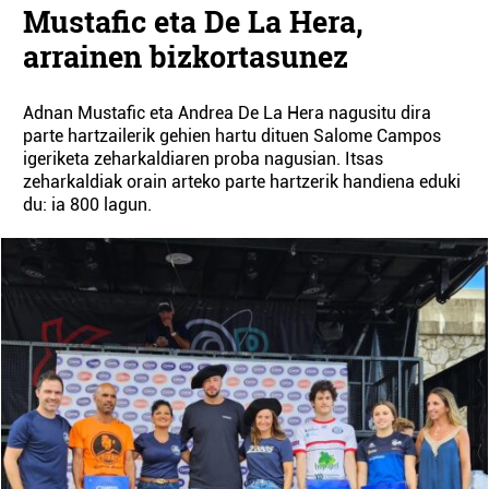
Mustafic eta De La Hera,
arrainen bizkortasunez
Adnan Mustafic eta Andrea De La Hera nagusitu dira
parte hartzailerik gehien hartu dituen Salome Campos
igeriketa zeharkaldiaren proba nagusian. Itsas
zeharkaldiak orain arteko parte hartzerik handiena eduki
du: ia 800 lagun.