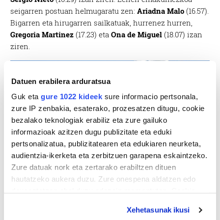
seigarren postuan helmugaratu zen:
Ariadna Malo
(16.57).
Bigarren eta hirugarren sailkatuak, hurrenez hurren,
Gregoria Martinez
(17.23) eta
Ona de Miguel
(18.07) izan
ziren.
Datuen erabilera arduratsua
Guk eta
gure 1022 kideek
sure informacio pertsonala,
zure IP zenbakia, esaterako, prozesatzen ditugu, cookie
bezalako teknologiak erabiliz eta zure gailuko
informazioak azitzen dugu publizitate eta eduki
pertsonalizatua, publizitatearen eta edukiaren neurketa,
audientzia-ikerketa eta zerbitzuen garapena eskaintzeko.
Zure datuak nork eta zertarako erabiltzen dituen
hautatzeko aukera duzu. Zure onespena aldatzen edo
deuseztatzen ahal duzu edozein momentutan, Cookie
deklaraziotik edo Privacy triggerean klikatuz.
Xehetasunak ikusi