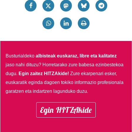
Busturialdeko
albisteak euskaraz, libre eta kalitatez
jaso nahi dituzu?
Horretarako zure babesa ezinbestekoa
dugu.
Egin zaitez HITZAkide!
Zure ekarpenari esker,
euskaratik eginda dagoen tokiko informazio profesionala
garatzen eta indartzen lagunduko duzu.
Egin HITZAkide