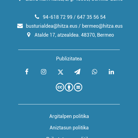
94-618 72 99 / 647 35 56 54
busturialdea@hitza.eus / bermeo@hitza.eus
Atalde 17, atzealdea. 48370, Bermeo
Publizitatea
Argitalpen politika
Aniztasun politika