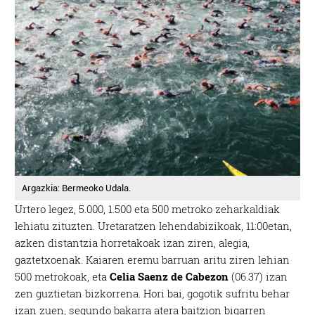
Argazkia: Bermeoko Udala.
Urtero legez, 5.000, 1.500 eta 500 metroko zeharkaldiak
lehiatu zituzten. Uretaratzen lehendabizikoak, 11:00etan,
azken distantzia horretakoak izan ziren, alegia,
gaztetxoenak. Kaiaren eremu barruan aritu ziren lehian
500 metrokoak, eta
Celia Saenz de Cabezon
(06.37) izan
zen guztietan bizkorrena. Hori bai, gogotik sufritu behar
izan zuen, segundo bakarra atera baitzion bigarren