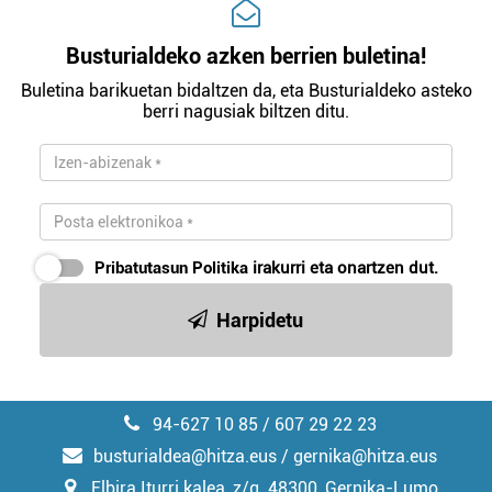
Busturialdeko azken berrien buletina!
Buletina barikuetan bidaltzen da, eta Busturialdeko asteko
berri nagusiak biltzen ditu.
Pribatutasun Politika
irakurri eta onartzen dut.
Harpidetu
94-627 10 85 / 607 29 22 23
busturialdea@hitza.eus / gernika@hitza.eus
Elbira Iturri kalea, z/g. 48300, Gernika-Lumo