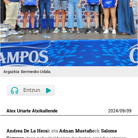
Argazkia: Bermeoko Udala.
Alex Uriarte Atxikallende
2024
/
09
/
09
Andrea De La Hera
k eta
Adnan Mustafic
ek
Salome