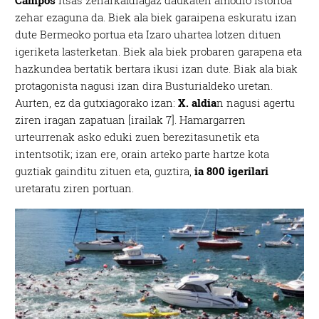
Campos
itsas zeharkaldiagaz daukaten amodio istorioa
zehar ezaguna da. Biek ala biek garaipena eskuratu izan
dute Bermeoko portua eta Izaro uhartea lotzen dituen
igeriketa lasterketan. Biek ala biek probaren garapena eta
hazkundea bertatik bertara ikusi izan dute. Biak ala biak
protagonista nagusi izan dira Busturialdeko uretan.
Aurten, ez da gutxiagorako izan:
X. aldia
n nagusi agertu
ziren iragan zapatuan [irailak 7]. Hamargarren
urteurrenak asko eduki zuen berezitasunetik eta
intentsotik; izan ere, orain arteko parte hartze kota
guztiak gainditu zituen eta, guztira,
ia 800 igerilari
uretaratu ziren portuan.