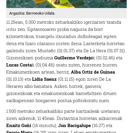
Argazkia: Bermeoko Udala.
11:25ean, 5.000 metroko zeharkaldiko igerilarien txanda
iritsi zen. Egitasmoaren proba nagusia da bost
kilometrokoa, triangelu itxuradun ibilbideagaz egiten
dena eta Izaro irlaraino iristen dena. Lasterketa horretan
gailendu ziren Mustafic (01.01.37) eta De La Hera (01.07.31).
Gizonezkoen podiuma
Guillermo Verdejo
k (01.02.46) eta
Lucas Costa
k (01.04.46) osatu zuten, hurrenez hurren.
Emakumezkoen artean, berriz,
Alba Ortiz de Guinea
(01.10.13) eta
Lidia Saenz
(01.11.15) egon ziren De La
Heraren albo banatara. Azken horrek, gainera,
gizonezkoak eta emakumezkoak barnebiltzen dituen
sailkapenean bosgarren postua poltsikoratu zuen.
1.500 metroko zeharkaldiko parte hartzaileak uretararu
ziren azkenik, 11:45ean. Distantzia horretan azkarrenak
Enaitz Goñi
(16 minutu),
Jon Bacigalupe
(16.27) eta
Sergio Nieto
(16.29) izan ziren. Lehen emakumezkoa