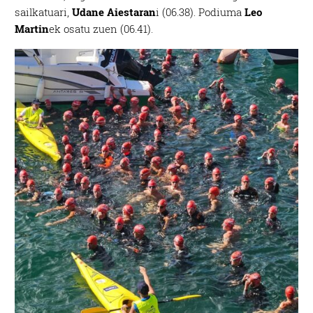
sailkatuari,
Udane Aiestaran
i (06.38). Podiuma
Leo
Martin
ek osatu zuen (06.41).