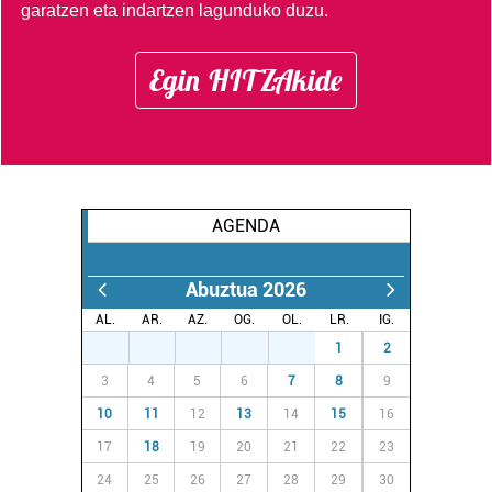
garatzen eta indartzen lagunduko duzu.
Egin HITZAkide
AGENDA
Abuztua 2026
AL.
AR.
AZ.
OG.
OL.
LR.
IG.
27
28
29
30
31
1
2
3
4
5
6
7
8
9
10
11
12
13
14
15
16
17
18
19
20
21
22
23
24
25
26
27
28
29
30