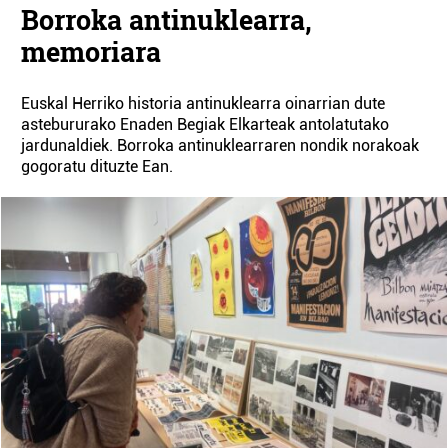
Borroka antinuklearra,
memoriara
Euskal Herriko historia antinuklearra oinarrian dute
astebururako Enaden Begiak Elkarteak antolatutako
jardunaldiek. Borroka antinuklearraren nondik norakoak
gogoratu dituzte Ean.