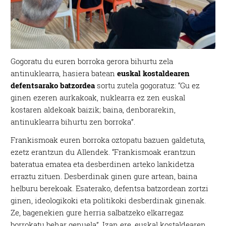
Gogoratu du euren borroka gerora bihurtu zela
antinuklearra, hasiera batean
euskal kostaldearen
defentsarako batzordea
sortu zutela gogoratuz: “Gu ez
ginen ezeren aurkakoak, nuklearra ez zen euskal
kostaren aldekoak baizik; baina, denborarekin,
antinuklearra bihurtu zen borroka”.
Frankismoak euren borroka oztopatu bazuen galdetuta,
ezetz erantzun du Allendek. “Frankismoak erantzun
bateratua ematea eta desberdinen arteko lankidetza
erraztu zituen. Desberdinak ginen gure artean, baina
helburu berekoak. Esaterako, defentsa batzordean zortzi
ginen, ideologikoki eta politikoki desberdinak ginenak.
Ze, bagenekien gure herria salbatzeko elkarregaz
borrokatu behar genuela”. Izan ere, euskal kostaldearen