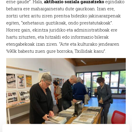
erne gaude”. Hala,
aktibazio soziala gauzatzeko
egindako
beharra ere mahaigaineratu dute gaurkoan. Izan ere,
zortzi urtez aritu ziren prentsa bidezko jakinarazpenak
egiten, “xehetasun guztikoak, ondo prestatutakoak”.
Horrez gain, ekintza juridiko eta administratiboak ere
hartu zituzten, eta hitzaldi edo informazio bilerak
etengabekoak izan ziren. “Arte eta kulturako jendearen
%90k babestu zuen gure borroka, Txillidak kasu”.