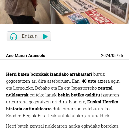
Ane Maruri Aransolo
2024
/
05
/
25
Herri baten borrokak izandako arrakastari
buruz
gogoetatzen ari dira asteburuan, Ean.
40 urte
atzera egin,
eta Lemoizko, Debako eta Ea eta Ispasterreko
zentral
nuklearrak
egiteko lanak
behin betiko gelditu
izanaren
urteurrena gogoratzen ari dira. Izan ere,
Euskal Herriko
historia antinuklearra
dute oinarrian astebururako
Enaden Begiak Elkarteak antolatutako jardunaldiek.
Herri batek zentral nuklearren aurka egindako borrokaz