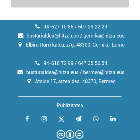
94-627 10 85 / 607 29 22 23
busturialdea@hitza.eus / gernika@hitza.eus
Elbira Iturri kalea, z/g. 48300, Gernika-Lumo
94-618 72 99 / 647 35 56 54
busturialdea@hitza.eus / bermeo@hitza.eus
Atalde 17, atzealdea. 48370, Bermeo
Publizitatea