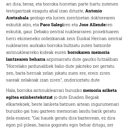
ari dira, beraz, eta borroka horretan parte hartu zutenen
testigantzak ezagutu ahal izan dituzte,
Antonio
Aretxabala
geologo eta lurren zientzietan doktorearen
eskutik atzo, eta
Paco Salegi
ren eta
Jose Allende
ren
eskutik, gaur. Debako zentral nuklearraren proiektuaren
herri ekimeneko ordezkariak zein Euskal Herrian zentral
nuklearren aurkako borroka bultzatu zuten batzorde
antinuklearreko kideak euren
borrokaren memoria
lantzearen beharra
azpimarratu dute gaurko hitzaldian.
“Horrelako jardunaldiek balio dute jakiteko zer gertatu
zen, baita herriak zelan jokatu zuen ere, erein ziren
sareak zelakoak izan ziren”, ondorioztatu dute.
Hala, borroka antinuklearrari buruzko
memoria ariketa
egitea ezinbestekotzat
jo dute Enaden Begiak
elkartekoek, beste lanketa batzuen artean ingurumenari
buruzko gai hau gazteen memorian landu barik geratu
dela esanez: “Gai hauek geratu dira bazterrean, ez dira
egon pil-pilean, baina gogoratu egin behar ditugu, zer