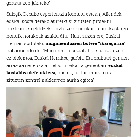
gertatu zen jakiteko”.
Salegik Debako esperientzia kontatu ostean, Allendek
euskal kostalderako aurreikusi zituzten proiektu
nuklearrak gelditzeko piztu zen borrokaren arrakastaren
nondik norakoak azaldu ditu. Hain zuzen ere, Euskal
Herrian sortutako
mugimenduaren botere “ikaragarria”
nabarmendu du: “Mugimendu sozial ahaltsua izan zen,
ez biolentoa, Euskal Herrikoa, garbia. Eta erakutsi genuen
arrazoia geneukala. Helburu bakarra geneukan:
euskal
kostaldea defendatzea;
hau da, bertan eraiki gura
zituzten zentral nuklearren aurka egitea”.