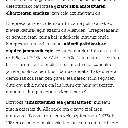
defentsarako batzordea
gizarte zibil antolatuaren
elkartzearen emaitza
izan zela azpimarratu du.
Errepresaliarik ez zuten sufritu, baina politikariek ez
zietela kasurik egin azaldu du Allendek: “Errepresaliarik
ez genuen izan, baina bai indarkeria instituzionala,
kongresuan ere salatu zena.
Alderdi politikoek ez
ziguten jaramonik egin
, ez zuten gurekin hitz egin nahi,
ez PPk, ez PSOEk, ez EAJk, ez PCk. Gaur egun ere ez dute
beren jarrera antidemokratikoa aitortu edo izandako
jarrera publikoa berrikusi. Jarduera erabat baketsua eta
demokratikoa izan zen gurea, eta haiek isilik segitzen
dute oraindik, nahiz eta lau liburu eta hainbat txosten
argitaratu ditugun gertatutakoari buruz”.
Borrroka
“zintzotasunez eta garbitasunez”
kudeatu
zutela adierazi du Allendek, eta gizarte zibilaren
erantzuna “ikaragarria” izan zela azpimarratu: “1976tik
1985era egon ginen aktiboki lanean, baina orain arte ere