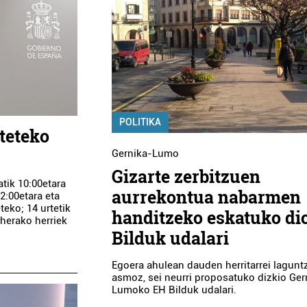
POLITIKA
teteko
Gernika-Lumo
Gizarte zerbitzuen
atik 10:00etara
aurrekontua nabarmen
12:00etara eta
teko; 14 urtetik
handitzeko eskatuko di
eherako herriek
Bilduk udalari
Egoera ahulean dauden herritarrei lagunt
asmoz, sei neurri proposatuko dizkio Ger
Lumoko EH Bilduk udalari.