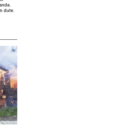
anda.
n dute.