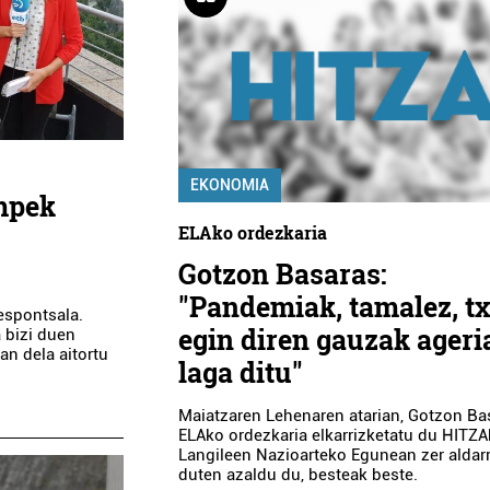
EKONOMIA
umpek
ELAko ordezkaria
Gotzon Basaras:
"Pandemiak, tamalez, tx
espontsala.
egin diren gauzak ageri
 bizi duen
an dela aitortu
laga ditu"
Maiatzaren Lehenaren atarian, Gotzon Ba
ELAko ordezkaria elkarrizketatu du HITZA
Langileen Nazioarteko Egunean zer aldar
duten azaldu du, besteak beste.