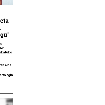
 eta
n
ugu"
ko
Ak.
rikatuko
ren alde
arto egin