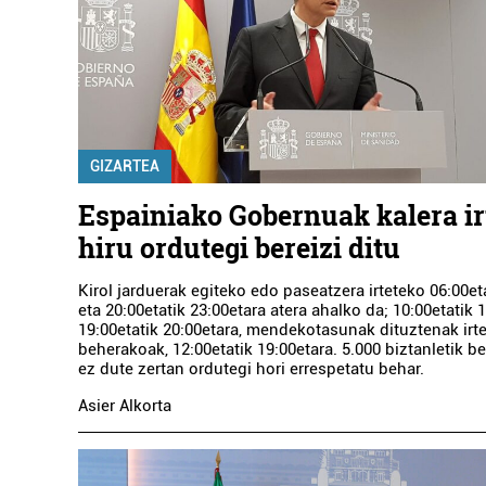
GIZARTEA
Espainiako Gobernuak kalera ir
hiru ordutegi bereizi ditu
Kirol jarduerak egiteko edo paseatzera irteteko 06:00et
eta 20:00etatik 23:00etara atera ahalko da; 10:00etatik 
19:00etatik 20:00etara, mendekotasunak dituztenak irte
beherakoak, 12:00etatik 19:00etara. 5.000 biztanletik b
ez dute zertan ordutegi hori errespetatu behar.
Asier Alkorta