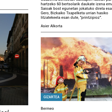
hartzeko 60 bertsolarik daukate izena em
Saioak bost egunetan jokatuko direla esa
Gero, Bizkaiko Txapelketa urrian hasiko
litzatekeela esan dute, "printzipioz".
Asier Alkorta
GIZARTEA
Bermeo