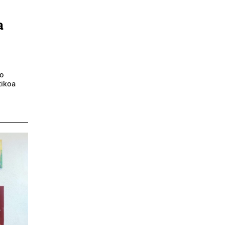
a
ko
tikoa