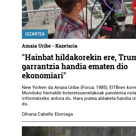
GIZARTEA
Amaia Uribe - Kazetaria
"Hainbat hildakorekin ere, Tr
garrantzia handia ematen dio
ekonomiari"
New Yorken da Amaia Uribe (Forua, 1985), EITBren korr
Munduko herrialde boteretsuenetakoak pandemia nola
informatzeko ardura du. Hara joatea aldaketa handia iz
du.
Oihana Cabello Elorriaga