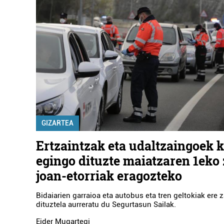
GIZARTEA
Ertzaintzak eta udaltzaingoek 
egingo dituzte maiatzaren 1eko
joan-etorriak eragozteko
Bidaiarien garraioa eta autobus eta tren geltokiak ere
dituztela aurreratu du Segurtasun Sailak.
Eider Mugartegi