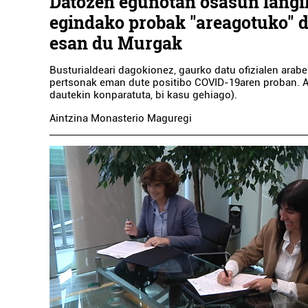
Datozen egunotan osasun langil
egindako probak "areagotuko" d
esan du Murgak
Busturialdeari dagokionez, gaurko datu ofizialen arabe
pertsonak eman dute positibo COVID-19aren proban.
dautekin konparatuta, bi kasu gehiago).
Aintzina Monasterio Maguregi