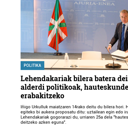
POLITIKA
Lehendakariak bilera batera dei
alderdi politikoak, hauteskund
erabakitzeko
Iñigo Urkulluk maiatzaren 14rako deitu du bilera hori
egiteko bi aukera proposatu ditu: uztailean egin edo ira
Lehendakariak gogorarazi du, urriaren 25a dela "haut
deitzeko azken eguna".