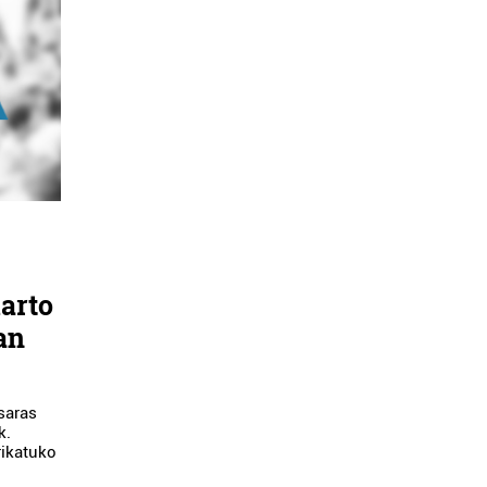
arto
an
saras
k.
rikatuko