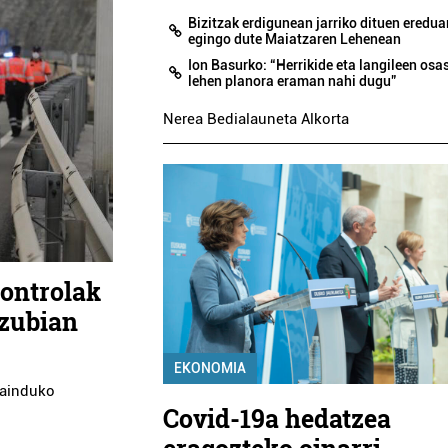
Bizitzak erdigunean jarriko dituen eredua
egingo dute Maiatzaren Lehenean
Ion Basurko: “Herrikide eta langileen os
lehen planora eraman nahi dugu”
Nerea Bedialauneta Alkorta
kontrolak
 zubian
EKONOMIA
 zainduko
Covid-19a hedatzea