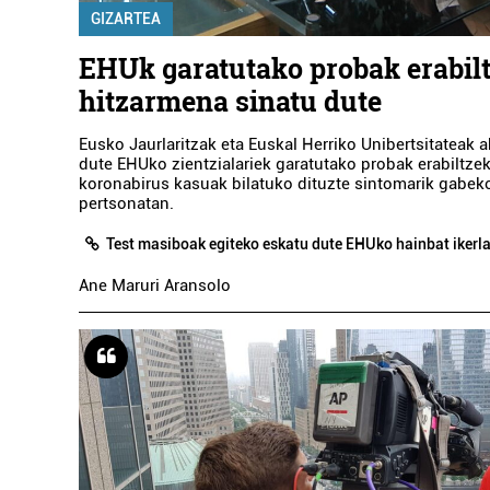
GIZARTEA
EHUk garatutako probak erabil
hitzarmena sinatu dute
Eusko Jaurlaritzak eta Euskal Herriko Unibertsitateak a
dute EHUko zientzialariek garatutako probak erabiltzek
koronabirus kasuak bilatuko dituzte sintomarik gabek
pertsonatan.
Test masiboak egiteko eskatu dute EHUko hainbat ikerlar
Ane Maruri Aransolo