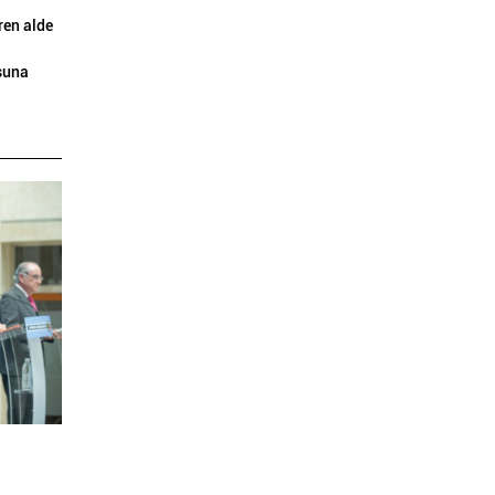
ren alde
asuna