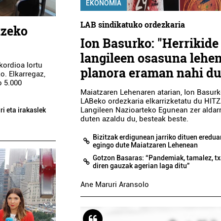
EKONOMIA
LAB sindikatuko ordezkaria
tzeko
Ion Basurko: "Herrikide
langileen osasuna lehe
kordioa lortu
planora eraman nahi d
o. Elkarregaz,
o 5.000
Maiatzaren Lehenaren atarian, Ion Basur
LABeko ordezkaria elkarrizketatu du HITZ
Langileen Nazioarteko Egunean zer aldar
i eta irakaslek
duten azaldu du, besteak beste.
Bizitzak erdigunean jarriko dituen eredua
egingo dute Maiatzaren Lehenean
Gotzon Basaras: “Pandemiak, tamalez, tx
diren gauzak agerian laga ditu”
Ane Maruri Aransolo