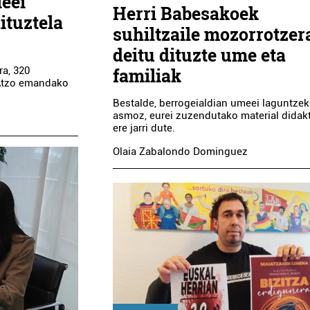
eei
Herri Babesakoek
ituztela
suhiltzaile mozorrotzer
deitu dituzte ume eta
familiak
ra, 320
 Atzo emandako
Bestalde, berrogeialdian umeei laguntze
asmoz, eurei zuzendutako material didak
ere jarri dute.
Olaia Zabalondo Dominguez