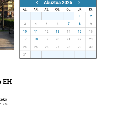
Abuztua 2026
AL.
AR.
AZ.
OG.
OL.
LR.
IG.
27
28
29
30
31
1
2
3
4
5
6
7
8
9
10
11
12
13
14
15
16
17
18
19
20
21
22
23
24
25
26
27
28
29
30
31
1
2
3
4
5
6
o EH
zeko
nika-