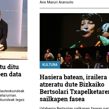
Ane Maruri Aransolo
KULTURA
tu ditu
een data
Hasiera batean, irailera
atzeratu dute Bizkaiko
Bertsolari Txapelketare
. Hauteskundeak
ila/urrian.
sailkapen fasea
eskundeak legez
Udaberria Bertsotan sailkapen fasean par