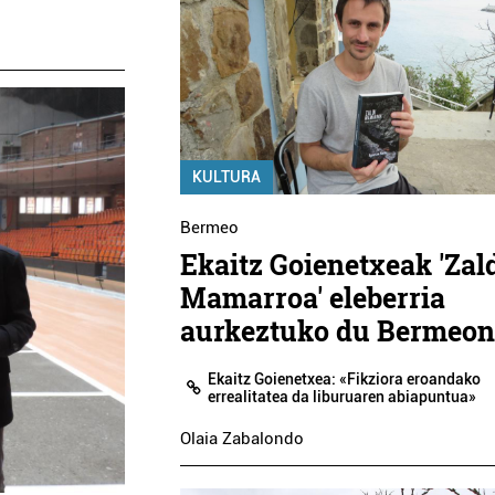
KULTURA
Bermeo
Ekaitz Goienetxeak 'Zal
Mamarroa' eleberria
aurkeztuko du Bermeo
Ekaitz Goienetxea: «Fikziora eroandako
errealitatea da liburuaren abiapuntua»
Olaia Zabalondo