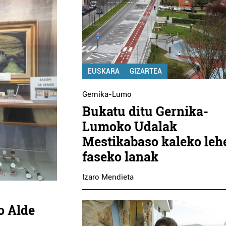
EUSKARA
GIZARTEA
Gernika-Lumo
Bukatu ditu Gernika-
Lumoko Udalak
Mestikabaso kaleko leh
faseko lanak
Izaro Mendieta
o Alde