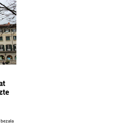
at
zte
 bezala