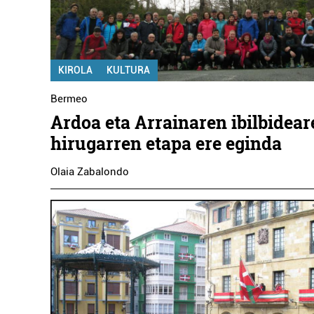
KIROLA
KULTURA
Bermeo
Ardoa eta Arrainaren ibilbidear
hirugarren etapa ere eginda
Olaia Zabalondo