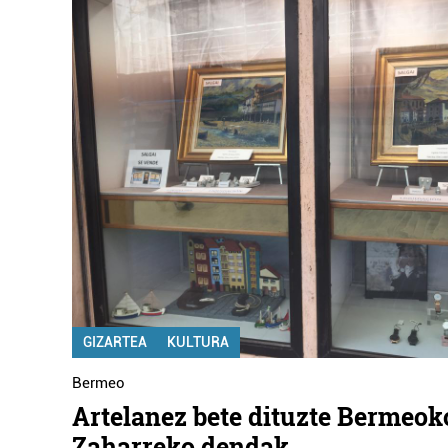
GIZARTEA
KULTURA
Bermeo
Artelanez bete dituzte Bermeok
Zaharreko dendak