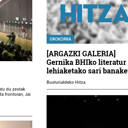
OROKORRA
[ARGAZKI GALERIA]
Gernika BHIko literatur
lehiaketako sari banake
Busturialdeko Hitza
atu du zestak
 frontoian, Jai