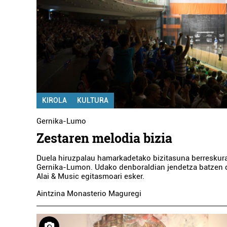
KIROLA
KULTURA
Gernika-Lumo
Zestaren melodia bizia
Duela hiruzpalau hamarkadetako bizitasuna berreskur
Gernika-Lumon. Udako denboraldian jendetza batzen da
Alai & Music egitasmoari esker.
Aintzina Monasterio Maguregi