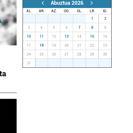
Abuztua 2026
AL.
AR.
AZ.
OG.
OL.
LR.
IG.
27
28
29
30
31
1
2
3
4
5
6
7
8
9
10
11
12
13
14
15
16
17
18
19
20
21
22
23
24
25
26
27
28
29
30
31
1
2
3
4
5
6
ta