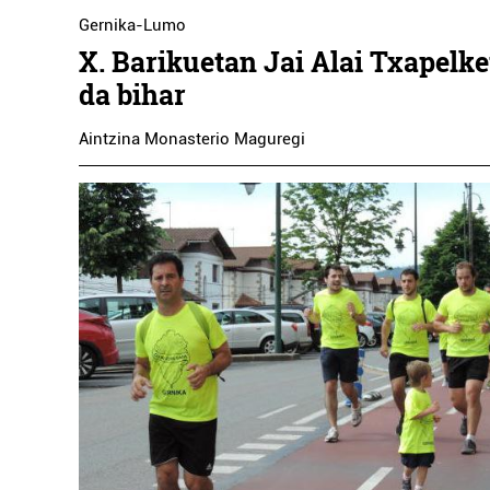
Gernika-Lumo
X. Barikuetan Jai Alai Txapelke
da bihar
Aintzina Monasterio Maguregi