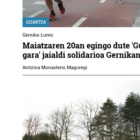
GIZARTEA
Gernika-Lumo
Maiatzaren 20an egingo dute 'G
gara' jaialdi solidarioa Gernika
Aintzina Monasterio Maguregi