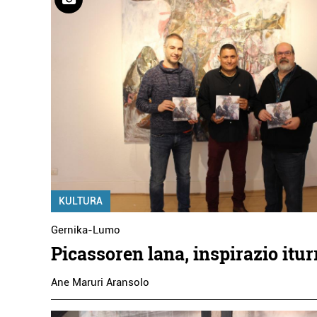
KULTURA
Gernika-Lumo
Picassoren lana, inspirazio itur
Ane Maruri Aransolo