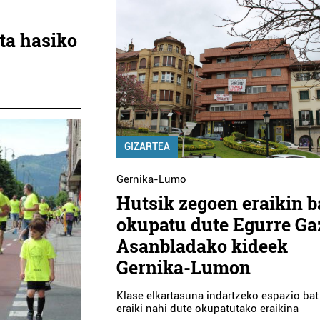
ta hasiko
GIZARTEA
Gernika-Lumo
Hutsik zegoen eraikin b
okupatu dute Egurre Ga
Asanbladako kideek
Gernika-Lumon
Klase elkartasuna indartzeko espazio bat
eraiki nahi dute okupatutako eraikina