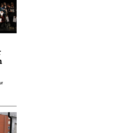
r
n
ur