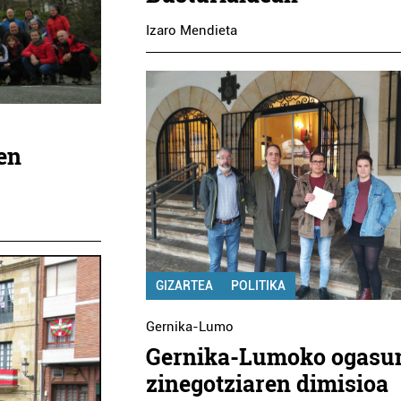
Izaro Mendieta
en
GIZARTEA
POLITIKA
Gernika-Lumo
Gernika-Lumoko ogasu
zinegotziaren dimisioa