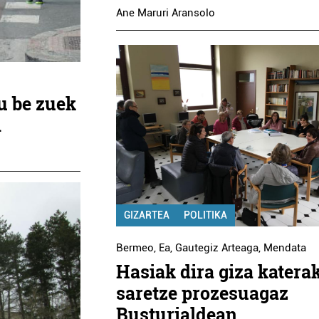
Ane Maruri Aransolo
u be zuek
n
GIZARTEA
POLITIKA
Bermeo
,
Ea
,
Gautegiz Arteaga
,
Mendata
Hasiak dira giza katera
saretze prozesuagaz
Busturialdean