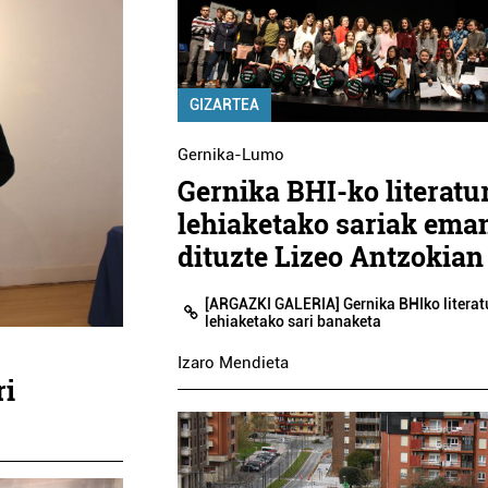
GIZARTEA
Gernika-Lumo
Gernika BHI-ko literatu
lehiaketako sariak ema
dituzte Lizeo Antzokian
[ARGAZKI GALERIA] Gernika BHIko literat
lehiaketako sari banaketa
Izaro Mendieta
ri