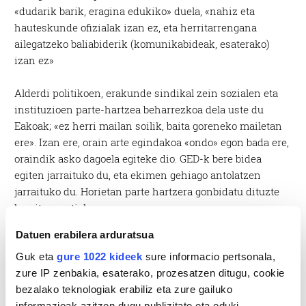
«dudarik barik, eragina edukiko» duela, «nahiz eta
hauteskunde ofizialak izan ez, eta herritarrengana
ailegatzeko baliabiderik (komunikabideak, esaterako)
izan ez»
Alderdi politikoen, erakunde sindikal zein sozialen eta
instituzioen parte-hartzea beharrezkoa dela uste du
Eakoak; «ez herri mailan soilik, baita goreneko mailetan
ere». Izan ere, orain arte egindakoa «ondo» egon bada ere,
oraindik asko dagoela egiteke dio. GED-k bere bidea
egiten jarraituko du, eta ekimen gehiago antolatzen
jarraituko du. Horietan parte hartzera gonbidatu dituzte
herritar guztiak.
Datuen erabilera arduratsua
Guk eta
gure 1022 kideek
sure informacio pertsonala,
zure IP zenbakia, esaterako, prozesatzen ditugu, cookie
bezalako teknologiak erabiliz eta zure gailuko
informazioak azitzen dugu publizitate eta eduki