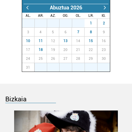
teknologia erabiliz, cookieak adibidez, iragarki eta eduki
Abuztua 2026
pertsonalizatuak eskaintzeko, iragarkiak eta edukia
AL.
AR.
AZ.
OG.
OL.
LR.
IG.
neurtzeko, jendeari buruzko informazioa biltzeko eta
27
28
29
30
31
1
2
produktuak garatzeko. Zure datuak nork eta zertarako
3
4
5
6
7
8
9
erabiltzen dituen hauta dezakezu.
10
11
12
13
14
15
16
Bazkide batzuek ez dizute baimenik eskatzen, eta beren
17
18
19
20
21
22
23
interes komertzial legitimoetan babesten dira. Ikusi gure
24
25
26
27
28
29
30
bazkideen zerrenda, beren ustez zein helburutarako
31
1
2
3
4
5
6
duten interes legitimoa eta horren aurka nola egin
dezakezun ikusteko.
Lortu zure datu pertsonalak prozesatzeko moduari
buruzko informazio gehiago eta ezarri zure lehentasunak
Bizkaia
datuen atalean. Edozein unetan alda edo ken dezakezu
zure baimena Cookieen adierazpenean.
Webgune honek cookie propioak eta hirugarrenen cookie-
fitxategiak erabiltzen ditu. Zure esperientzia eta