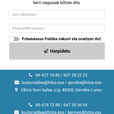
berri nagusiak biltzen ditu.
Pribatutasun Politika
irakurri eta onartzen dut.
Harpidetu
94-627 10 85 / 607 29 22 23
busturialdea@hitza.eus / gernika@hitza.eus
Elbira Iturri kalea, z/g. 48300, Gernika-Lumo
94-618 72 99 / 647 35 56 54
busturialdea@hitza.eus / bermeo@hitza.eus