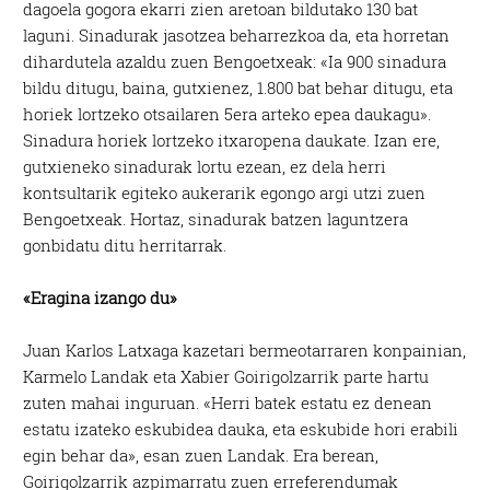
dagoela gogora ekarri zien aretoan bildutako 130 bat
laguni. Sinadurak jasotzea beharrezkoa da, eta horretan
dihardutela azaldu zuen Bengoetxeak: «Ia 900 sinadura
bildu ditugu, baina, gutxienez, 1.800 bat behar ditugu, eta
horiek lortzeko otsailaren 5era arteko epea daukagu».
Sinadura horiek lortzeko itxaropena daukate. Izan ere,
gutxieneko sinadurak lortu ezean, ez dela herri
kontsultarik egiteko aukerarik egongo argi utzi zuen
Bengoetxeak. Hortaz, sinadurak batzen laguntzera
gonbidatu ditu herritarrak.
«Eragina izango du»
Juan Karlos Latxaga kazetari bermeotarraren konpainian,
Karmelo Landak eta Xabier Goirigolzarrik parte hartu
zuten mahai inguruan. «Herri batek estatu ez denean
estatu izateko eskubidea dauka, eta eskubide hori erabili
egin behar da», esan zuen Landak. Era berean,
Goirigolzarrik azpimarratu zuen erreferendumak