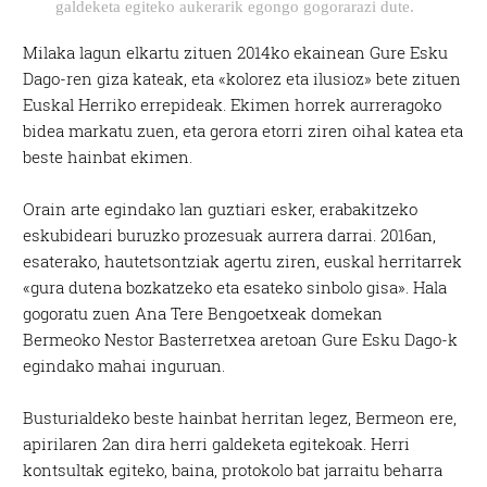
galdeketa egiteko aukerarik egongo gogorarazi dute.
Milaka lagun elkartu zituen 2014ko ekainean Gure Esku
Dago-ren giza kateak, eta «kolorez eta ilusioz» bete zituen
Euskal Herriko errepideak. Ekimen horrek aurreragoko
bidea markatu zuen, eta gerora etorri ziren oihal katea eta
beste hainbat ekimen.
Orain arte egindako lan guztiari esker, erabakitzeko
eskubideari buruzko prozesuak aurrera darrai. 2016an,
esaterako, hautetsontziak agertu ziren, euskal herritarrek
«gura dutena bozkatzeko eta esateko sinbolo gisa». Hala
gogoratu zuen Ana Tere Bengoetxeak domekan
Bermeoko Nestor Basterretxea aretoan Gure Esku Dago-k
egindako mahai inguruan.
Busturialdeko beste hainbat herritan legez, Bermeon ere,
apirilaren 2an dira herri galdeketa egitekoak. Herri
kontsultak egiteko, baina, protokolo bat jarraitu beharra