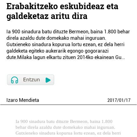
Erabakitzeko eskubideaz eta
galdeketaz aritu dira
Ia 900 sinadura batu dituzte Bermeon, baina 1.800 behar
direla azaldu dute domekako mahai inguruan.
Gutxieneko sinadura kopurua lortu ezean, ez dela herri
galdeketa egiteko aukerarik egongo gogorarazi
dute.Milaka lagun elkartu zituen 2014ko ekainean Gu...
Izaro Mendieta
2017
/
01
/
17
Ia 900 sinadura batu dituzte Bermeon, baina 1.800
behar direla azaldu dute domekako mahai inguruan.
Gutxieneko sinadura kopurua lortu ezean, ez dela herri