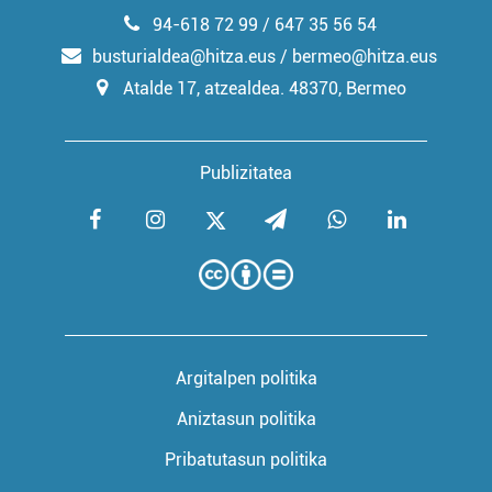
94-618 72 99 / 647 35 56 54
busturialdea@hitza.eus / bermeo@hitza.eus
Atalde 17, atzealdea. 48370, Bermeo
Publizitatea
Argitalpen politika
Aniztasun politika
Pribatutasun politika