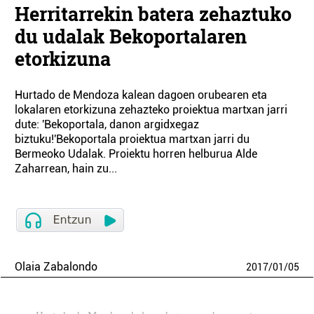
Herritarrekin batera zehaztuko
du udalak Bekoportalaren
etorkizuna
Hurtado de Mendoza kalean dagoen orubearen eta
lokalaren etorkizuna zehazteko proiektua martxan jarri
dute: 'Bekoportala, danon argidxegaz
biztuku!'Bekoportala proiektua martxan jarri du
Bermeoko Udalak. Proiektu horren helburua Alde
Zaharrean, hain zu...
Olaia Zabalondo
2017
/
01
/
05