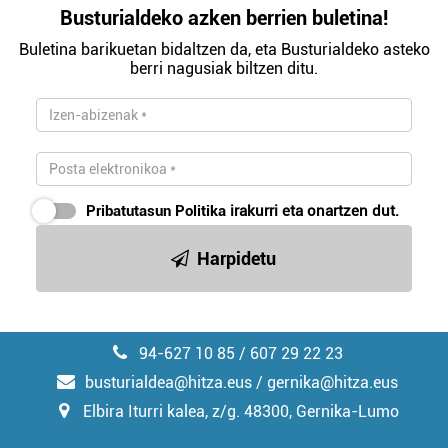
Busturialdeko azken berrien buletina!
Buletina barikuetan bidaltzen da, eta Busturialdeko asteko
berri nagusiak biltzen ditu.
Pribatutasun Politika
irakurri eta onartzen dut.
Harpidetu
94-627 10 85 / 607 29 22 23
busturialdea@hitza.eus / gernika@hitza.eus
Elbira Iturri kalea, z/g. 48300, Gernika-Lumo