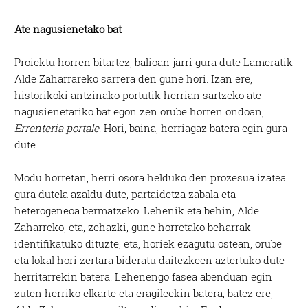
Ate nagusienetako bat
Proiektu horren bitartez, balioan jarri gura dute Lameratik
Alde Zaharrareko sarrera den gune hori. Izan ere,
historikoki antzinako portutik herrian sartzeko ate
nagusienetariko bat egon zen orube horren ondoan,
Errenteria portale
. Hori, baina, herriagaz batera egin gura
dute.
Modu horretan, herri osora helduko den prozesua izatea
gura dutela azaldu dute, partaidetza zabala eta
heterogeneoa bermatzeko. Lehenik eta behin, Alde
Zaharreko, eta, zehazki, gune horretako beharrak
identifikatuko dituzte; eta, horiek ezagutu ostean, orube
eta lokal hori zertara bideratu daitezkeen aztertuko dute
herritarrekin batera. Lehenengo fasea abenduan egin
zuten herriko elkarte eta eragileekin batera, batez ere,