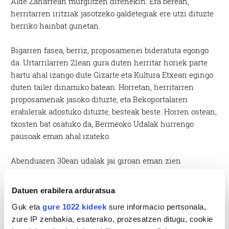
Alde Zaharrean murgiltzen direnekin. Era berean,
herritarren iritziak jasotzeko galdetegiak ere utzi dituzte
herriko hainbat gunetan.
Bigarren fasea, berriz, proposamenei bideratuta egongo
da. Urtarrilarren 21ean gura duten herritar horiek parte
hartu ahal izango dute Gizarte eta Kultura Etxean egingo
duten tailer dinamiko batean. Horretan, herritarren
proposamenak jasoko dituzte, eta Bekoportalaren
erabilerak adostuko dituzte, besteak beste. Horren ostean,
txosten bat osatuko da, Bermeoko Udalak hurrengo
pausoak eman ahal izateko.
Abenduaren 30ean udalak jai giroan eman zien
herritarrei parte hartze prozesuaren berri, eta bertaratu
zirenek gunea ezagutzeko aukera eduki zuten.
Datuen erabilera arduratsua
Guk eta
gure 1022 kideek
sure informacio pertsonala,
zure IP zenbakia, esaterako, prozesatzen ditugu, cookie