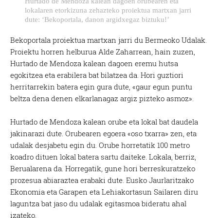
Hurtado de Mendoza kalean dagoen orubearen eta
lokalaren etorkizuna zehazteko proiektua martxan jarri
dute: ‘Bekoportala, danon argidxegaz biztuku!’
Bekoportala proiektua martxan jarri du Bermeoko Udalak.
Proiektu horren helburua Alde Zaharrean, hain zuzen,
Hurtado de Mendoza kalean dagoen eremu hutsa
egokitzea eta erabilera bat bilatzea da. Hori guztiori
herritarrekin batera egin gura dute, «gaur egun puntu
beltza dena denen elkarlanagaz argiz pizteko asmoz».
Hurtado de Mendoza kalean orube eta lokal bat daudela
jakinarazi dute. Orubearen egoera «oso txarra» zen, eta
udalak desjabetu egin du. Orube horretatik 100 metro
koadro dituen lokal batera sartu daiteke. Lokala, berriz,
Berualarena da. Horregatik, gune hori berreskuratzeko
prozesua abiaraztea erabaki dute. Eusko Jaurlaritzako
Ekonomia eta Garapen eta Lehiakortasun Sailaren diru
laguntza bat jaso du udalak egitasmoa bideratu ahal
izateko.