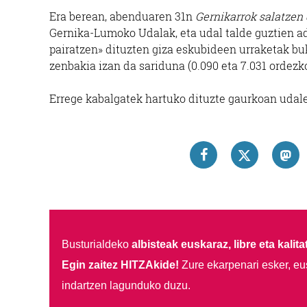
Era berean, abenduaren 31n
Gernikarrok salatzen 
Gernika-Lumoko Udalak, eta udal talde guztien a
pairatzen» dituzten giza eskubideen urraketak bu
zenbakia izan da sariduna (0.090 eta 7.031 ordezk
Errege kabalgatek hartuko dituzte gaurkoan udal
Busturialdeko
albisteak euskaraz, libre eta kalita
Egin zaitez HITZAkide!
Zure ekarpenari esker, eu
indartzen lagunduko duzu.