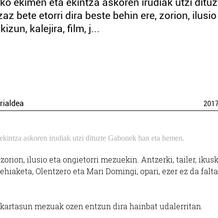
iko ekimen eta ekintza askoren irudiak utzi dituz
bete etorri dira beste behin ere, zorion, ilusio
zun, kalejira, film, j...
rialdea
201
a ekintza askoren irudiak utzi dituzte Gabonek han eta hemen.
zorion, ilusio eta ongietorri mezuekin. Antzerki, tailer, ikus
, lehiaketa, Olentzero eta Mari Domingi, opari, ezer ez da falt
 elkartasun mezuak ozen entzun dira hainbat udalerritan.