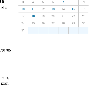
te
3
4
5
6
7
8
9
 eta
10
11
12
13
14
15
16
17
18
19
20
21
22
23
24
25
26
27
28
29
30
31
1
2
3
4
5
6
7
/
01
/
05
kizun,
a izan