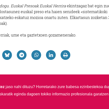
dogu. Euskal Presoak Euskal Herrira
ekintzagaz bat egin zu
dostasunez euskal preso eta haien senideek «sistematikoki
katzeko eskatuz mozioa onartu zuten. Elkartasun zozketan 
oak).
erriak, ume eta gaztetxoen gozamenerako.
tez
jaso nahi dituzu?
Horretarako zure babesa ezinbestekoa du
skaratik eginda dagoen tokiko informazio profesionala garatzen