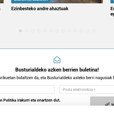
a
Ezinbesteko andre ahaztuak
E
e
Busturialdeko azken berrien buletina!
rikuetan bidaltzen da, eta Busturialdeko asteko berri nagusiak b
n Politika
irakurri eta onartzen dut.
H