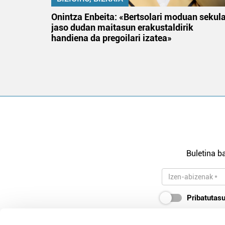
na
Onintza Enbeita: «Bertsolari moduan sekul
jaso dudan maitasun erakustaldirik
handiena da pregoilari izatea»
Buletina ba
Pribatutasu