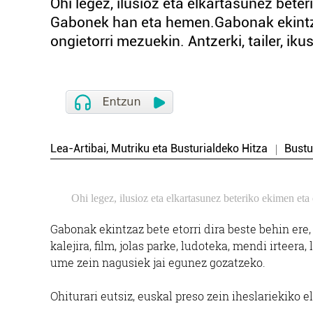
Ohi legez, ilusioz eta elkartasunez beter
Gabonek han eta hemen.Gabonak ekintzaz 
ongietorri mezuekin. Antzerki, tailer, ikuski
Lea-Artibai, Mutriku eta Busturialdeko Hitza
Bustu
Ohi legez, ilusioz eta elkartasunez beteriko ekimen et
Gabonak ekintzaz bete etorri dira beste behin ere, 
kalejira, film, jolas parke, ludoteka, mendi irteera
ume zein nagusiek jai egunez gozatzeko.
Ohiturari eutsiz, euskal preso zein iheslariekiko