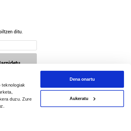
iltzen ditu.
arpidetu
Dena onartu
 teknologiak
94-618 72 99 / 647 35 56 54
urketa,
busturialdea@hitza.eus / bermeo@hitza.eus
Aukeratu
ukera duzu. Zure
Atalde 17, atzealdea. 48370, Bermeo
uz.