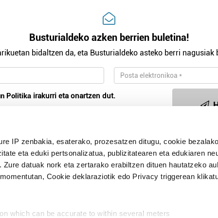
Busturialdeko azken berrien buletina!
rikuetan bidaltzen da, eta Busturialdeko asteko berri nagusiak b
n Politika
irakurri eta onartzen dut.
H
ure IP zenbakia, esaterako, prozesatzen ditugu, cookie bezalako
Publizitatea
itate eta eduki pertsonalizatua, publizitatearen eta edukiaren ne
. Zure datuak nork eta zertarako erabiltzen dituen hautatzeko a
omentutan, Cookie deklaraziotik edo Privacy triggerean klikat
ion which can be accurate to within several meters