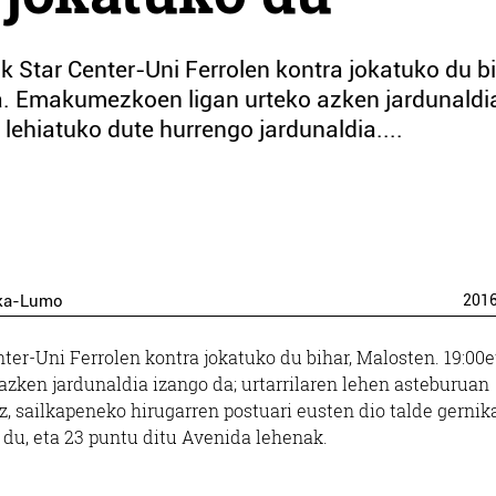
 Star Center-Uni Ferrolen kontra jokatuko du bi
a. Emakumezkoen ligan urteko azken jardunaldi
 lehiatuko dute hurrengo jardunaldia....
ka-Lumo
201
nter-Uni Ferrolen kontra jokatuko du bihar, Malosten. 19:00
zken jardunaldia izango da; urtarrilaren lehen asteburuan
, sailkapeneko hirugarren postuari eusten dio talde gernika
 du, eta 23 puntu ditu Avenida lehenak.