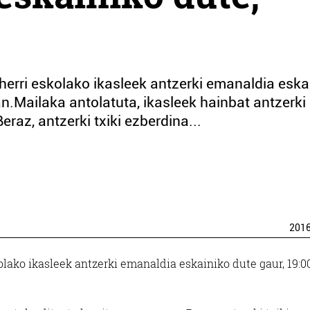
 herri eskolako ikasleek antzerki emanaldia eska
an.Mailaka antolatuta, ikasleek hainbat antzerki
eraz, antzerki txiki ezberdina...
201
olako ikasleek antzerki emanaldia eskainiko dute gaur, 19:0