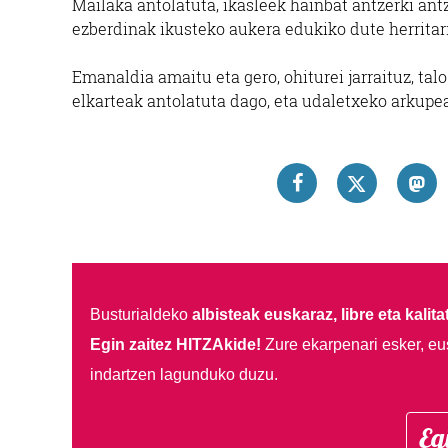
Mailaka antolatuta, ikasleek hainbat antzerki antz
ezberdinak ikusteko aukera edukiko dute herritar
Emanaldia amaitu eta gero, ohiturei jarraituz, tal
elkarteak antolatuta dago, eta udaletxeko arkupe
Busturialdeko
albisteak euskaraz, libre eta kalita
Egin zaitez HITZAkide!
Zure ekarpenari esker, eu
indartzen lagunduko duzu.
Eg