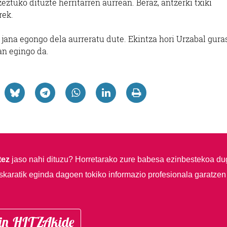
eztuko dituzte herritarren aurrean. Beraz, antzerki txiki
rek.
o jana egongo dela aurreratu dute. Ekintza hori Urzabal gura
an egingo da.
tez
jaso nahi dituzu?
Horretarako zure babesa ezinbestekoa du
skaratik eginda dagoen tokiko informazio profesionala garatzen
in HITZAkide