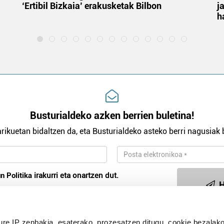
‘Ertibil Bizkaia’ erakusketak Bilbon
j
h
Busturialdeko azken berrien buletina!
rikuetan bidaltzen da, eta Busturialdeko asteko berri nagusiak b
n Politika
irakurri eta onartzen dut.
H
ure IP zenbakia, esaterako, prozesatzen ditugu, cookie bezalako