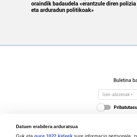
oraindik badaudela «erantzule diren polizia
eta arduradun politikoak»
Buletina ba
Pribatutasu
Datuen erabilera arduratsua
Guk eta
gure 1022 kideek
sure informacio pertsonala, z