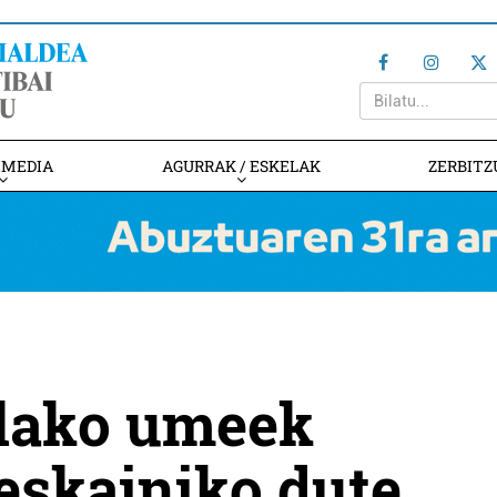
IMEDIA
AGURRAK / ESKELAK
ZERBITZ
olako umeek
eskainiko dute,