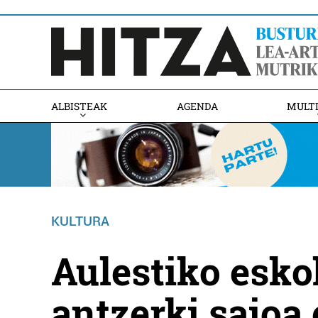
ALBISTEAK
AGENDA
MULT
KULTURA
Aulestiko esk
antzerki saioa 