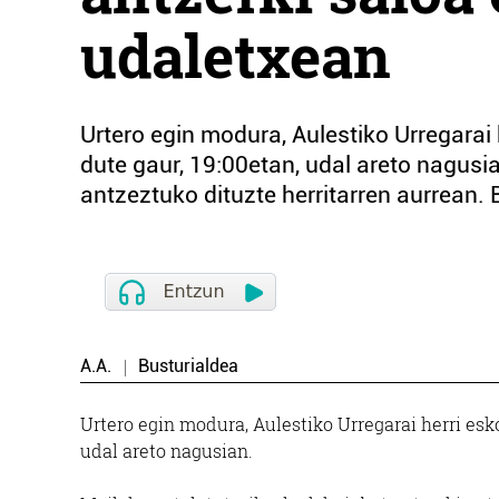
udaletxean
Urtero egin modura, Aulestiko Urregarai
dute gaur, 19:00etan, udal areto nagusi
antzeztuko dituzte herritarren aurrean. B
A.A.
Busturialdea
Urtero egin modura, Aulestiko Urregarai herri esk
udal areto nagusian.