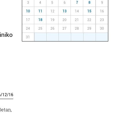
3
4
5
6
7
8
9
10
11
12
13
14
15
16
17
18
19
20
21
22
23
24
25
26
27
28
29
30
iniko
31
1
2
3
4
5
6
6
/
12
/
16
0etan,