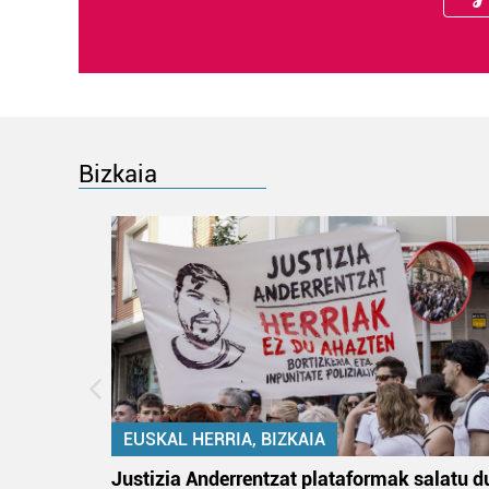
Bizkaia
EUSKAL HERRIA, BIZKAIA
an
Justizia Anderrentzat plataformak salatu d