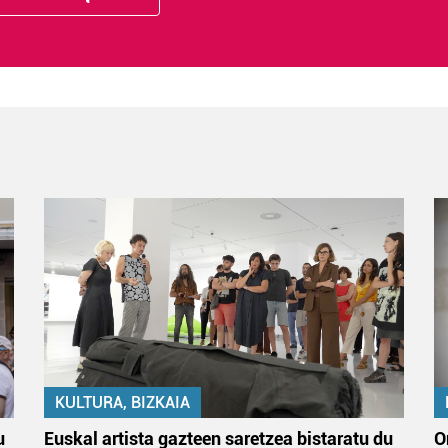
KULTURA, BIZKAIA
u
Euskal artista gazteen saretzea bistaratu du
O