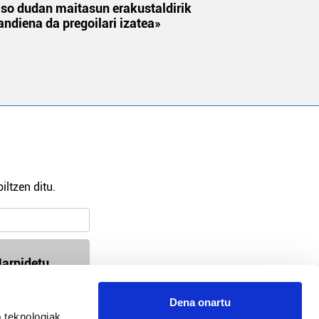
aso dudan maitasun erakustaldirik
andiena da pregoilari izatea»
iltzen ditu.
arpidetu
Dena onartu
 teknologiak