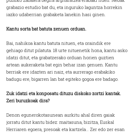
grabazio estudio bat du, eta inguruko laguntza horrekin
iazko udaberrian grabaketa lanekin hasi ginen.
Kantu sorta bat batuta zenuen orduan.
Bai, nahikoa kantu batuta nituen, eta oraindik ere
gehiago ditut pilatuta. 18 urte nituenetik hona, kantu asko
idatzi ditut, eta grabatzerako orduan horien guztien
artean aukeraketa bat egin behar izan genuen. Kantu
berriak ere idazten ari naiz, eta aurrerago erabakiko
badugu ere, bigarren lan bat egiteko gogoa ere badago.
Zuk idatzi eta konposatu dituzu diskoko zortzi kantak.
Zeri buruzkoak dira?
Denon egunerokotasunean aurkitu ahal diren gaiak
jorratu ditut kantu bidez: maitasuna, bizitza, Euskal
Herriaren egoera, presoak eta kartzela… Zer edo zer esan