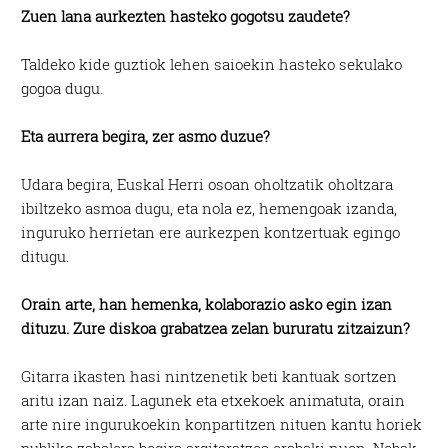
Zuen lana aurkezten hasteko gogotsu zaudete?
Taldeko kide guztiok lehen saioekin hasteko sekulako
gogoa dugu.
Eta aurrera begira, zer asmo duzue?
Udara begira, Euskal Herri osoan oholtzatik oholtzara
ibiltzeko asmoa dugu, eta nola ez, hemengoak izanda,
inguruko herrietan ere aurkezpen kontzertuak egingo
ditugu.
Orain arte, han hemenka, kolaborazio asko egin izan
dituzu. Zure diskoa grabatzea zelan bururatu zitzaizun?
Gitarra ikasten hasi nintzenetik beti kantuak sortzen
aritu izan naiz. Lagunek eta etxekoek animatuta, orain
arte nire ingurukoekin konpartitzen nituen kantu horiek
publiko zabalera begira argitaratzea erabaki nuen. Nebak