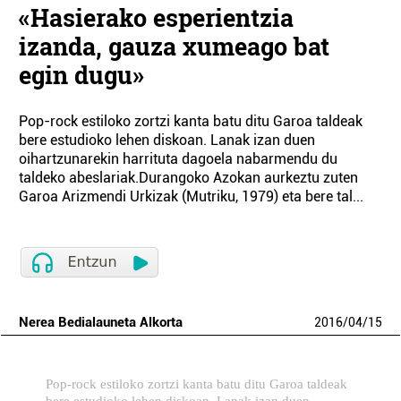
«Hasierako esperientzia
izanda, gauza xumeago bat
egin dugu»
Pop-rock estiloko zortzi kanta batu ditu Garoa taldeak
bere estudioko lehen diskoan. Lanak izan duen
oihartzunarekin harrituta dagoela nabarmendu du
taldeko abeslariak.Durangoko Azokan aurkeztu zuten
Garoa Arizmendi Urkizak (Mutriku, 1979) eta bere tal...
Nerea Bedialauneta Alkorta
2016
/
04
/
15
Pop-rock estiloko zortzi kanta batu ditu Garoa taldeak
bere estudioko lehen diskoan. Lanak izan duen