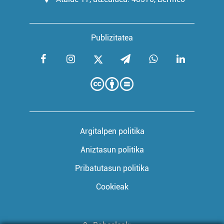
Publizitatea
Argitalpen politika
Aniztasun politika
Pribatutasun politika
Cookieak