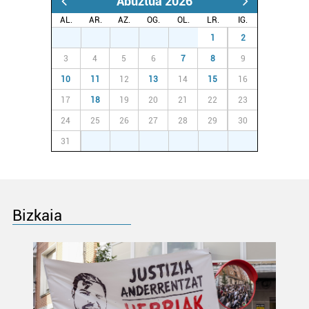
Abuztua 2026
AL.
AR.
AZ.
OG.
OL.
LR.
IG.
27
28
29
30
31
1
2
3
4
5
6
7
8
9
10
11
12
13
14
15
16
17
18
19
20
21
22
23
24
25
26
27
28
29
30
31
1
2
3
4
5
6
Bizkaia