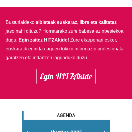
Busturialdeko
albisteak euskaraz, libre eta kalitatez
jaso nahi dituzu?
Horretarako zure babesa ezinbestekoa
dugu.
Egin zaitez HITZAkide!
Zure ekarpenari esker,
euskaratik eginda dagoen tokiko informazio profesionala
garatzen eta indartzen lagunduko duzu.
Egin HITZAkide
AGENDA