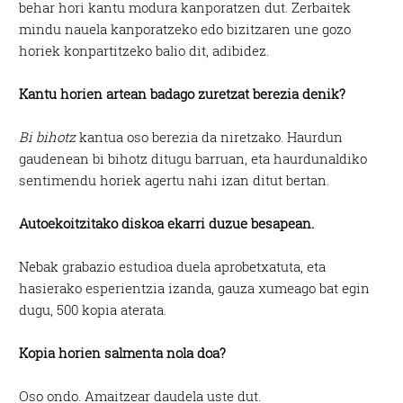
behar hori kantu modura kanporatzen dut. Zerbaitek
mindu nauela kanporatzeko edo bizitzaren une gozo
horiek konpartitzeko balio dit, adibidez.
Kantu horien artean badago zuretzat berezia denik?
Bi bihotz
kantua oso berezia da niretzako. Haurdun
gaudenean bi bihotz ditugu barruan, eta haurdunaldiko
sentimendu horiek agertu nahi izan ditut bertan.
Autoekoitzitako diskoa ekarri duzue besapean.
Nebak grabazio estudioa duela aprobetxatuta, eta
hasierako esperientzia izanda, gauza xumeago bat egin
dugu, 500 kopia aterata.
Kopia horien salmenta nola doa?
Oso ondo. Amaitzear daudela uste dut.