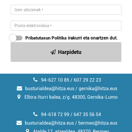
Pribatutasun Politika
irakurri eta onartzen dut.
Harpidetu
94-627 10 85 / 607 29 22 23
busturialdea@hitza.eus / gernika@hitza.eus
Elbira Iturri kalea, z/g. 48300, Gernika-Lumo
94-618 72 99 / 647 35 56 54
busturialdea@hitza.eus / bermeo@hitza.eus
Atalde 17, atzealdea. 48370, Bermeo