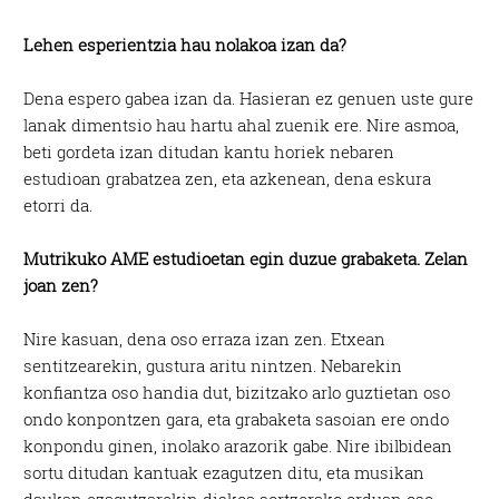
Lehen esperientzia hau nolakoa izan da?
Dena espero gabea izan da. Hasieran ez genuen uste gure
lanak dimentsio hau hartu ahal zuenik ere. Nire asmoa,
beti gordeta izan ditudan kantu horiek nebaren
estudioan grabatzea zen, eta azkenean, dena eskura
etorri da.
Mutrikuko AME estudioetan egin duzue grabaketa. Zelan
joan zen?
Nire kasuan, dena oso erraza izan zen. Etxean
sentitzearekin, gustura aritu nintzen. Nebarekin
konfiantza oso handia dut, bizitzako arlo guztietan oso
ondo konpontzen gara, eta grabaketa sasoian ere ondo
konpondu ginen, inolako arazorik gabe. Nire ibilbidean
sortu ditudan kantuak ezagutzen ditu, eta musikan
daukan ezagutzarekin diskoa sortzerako orduan oso