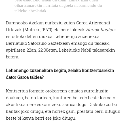
oihartzunarekin harrituta dagoela nabarmendu du
taldeko abeslariak.
Durangoko Azokan aurkeztu zuten Garoa Arizmendi
Urkizak (Mutriku, 1979) eta bere taldeak
Hariak hautsiz
estudioko lehen diskoa. Lehenengo zuzenekoa
Berriatuko Satorzulo Gaztetxean emango du taldeak,
apirilaren 22an, 22:00etan, Lekeitioko Nabil taldearekin
batera.
Lehenengo zuzenekora begira, zelako kontzertuarekin
dator Garoa taldea?
Kontzertua formato orokorrean ematea aurreikusita
daukagu, baina tartean, kanturen bat edo beste formato
akustikoan ere eskaintzeko asmoa dugu. Diskoko zortzi
kantak joko ditugu, eta horiez gain, prestatu berri ditugun
beste bi kanta berri ere joko ditugu.