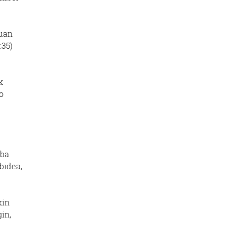
tuan
:35)
k
o
oba
bidea,
kin
in,