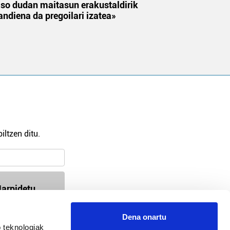
aso dudan maitasun erakustaldirik
andiena da pregoilari izatea»
iltzen ditu.
arpidetu
Dena onartu
 teknologiak