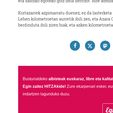
eta sasoiko egoteko goiz dela deritzot. Nire asmo
Kortazarrek azpimarratu duenez, ez da lasterketa e
Lehen kilometroetan aurretik ibili zen, eta Azara G
berdinduta ibili ziren biak, eta azken kilometroet
Busturialdeko
albisteak euskaraz, libre eta kalita
Egin zaitez HITZAkide!
Zure ekarpenari esker, eu
indartzen lagunduko duzu.
Eg