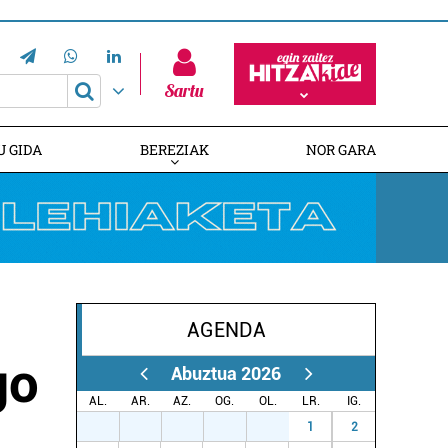
Sartu
U GIDA
BEREZIAK
NOR GARA
AGENDA
HITZAREN 20. URTEURRENA
EUSKALDUNAK AUSTRALIAN
GAZTEMUNDURI ATEAK IREKI
go
Abuztua 2026
AL.
AR.
AZ.
OG.
OL.
LR.
IG.
27
28
29
30
31
1
2