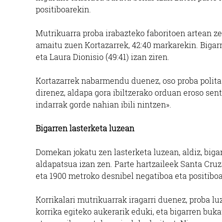
positiboarekin.
Mutrikuarra proba irabazteko faboritoen artean z
amaitu zuen Kortazarrek, 42:40 markarekin. Bigarr
eta Laura Dionisio (49:41) izan ziren.
Kortazarrek nabarmendu duenez, oso proba polita 
direnez, aldapa gora ibiltzerako orduan eroso sen
indarrak gorde nahian ibili nintzen».
Bigarren lasterketa luzean
Domekan jokatu zen lasterketa luzean, aldiz, biga
aldapatsua izan zen. Parte hartzaileek Santa Cruz
eta 1900 metroko desnibel negatiboa eta positiboa
Korrikalari mutrikuarrak iragarri duenez, proba l
korrika egiteko aukerarik eduki, eta bigarren buka