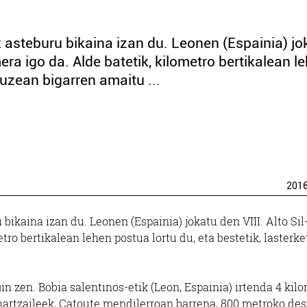
k asteburu bikaina izan du. Leonen (Espainia) jo
era igo da. Alde batetik, kilometro bertikalean l
 luzean bigarren amaitu ...
201
bikaina izan du. Leonen (Espainia) jokatu den VIII. Alto Sil
tro bertikalean lehen postua lortu du, eta bestetik, lasterke
 zen. Bobia salentinos-etik (Leon, Espainia) irtenda 4 kil
 hartzaileek, Catoute mendilerroan barrena, 800 metroko des