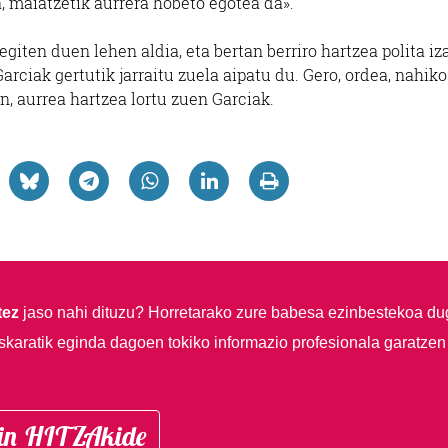
a, maiatzetik aurrera hobeto egotea da».
giten duen lehen aldia, eta bertan berriro hartzea polita iz
arciak gertutik jarraitu zuela aipatu du. Gero, ordea, nahik
an, aurrea hartzea lortu zuen Garciak.
tez
jaso nahi dituzu?
Horretarako zure babesa ezinbestekoa du
skaratik eginda dagoen tokiko informazio profesionala garatzen
in HITZAkide