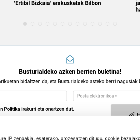
‘Ertibil Bizkaia’ erakusketak Bilbon
j
h
Busturialdeko azken berrien buletina!
rikuetan bidaltzen da, eta Busturialdeko asteko berri nagusiak b
n Politika
irakurri eta onartzen dut.
H
ure IP zenbakia, esaterako, prozesatzen ditugu, cookie bezalako