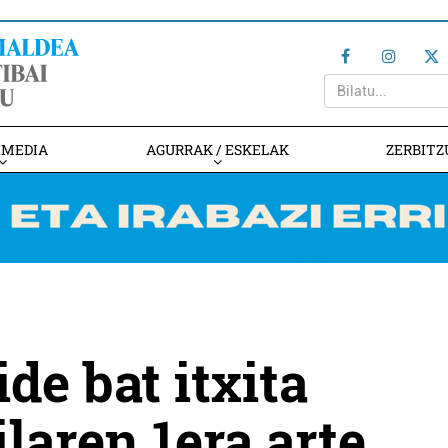
IMEDIA
AGURRAK / ESKELAK
ZERBITZ
de bat itxita
laren 1era arte