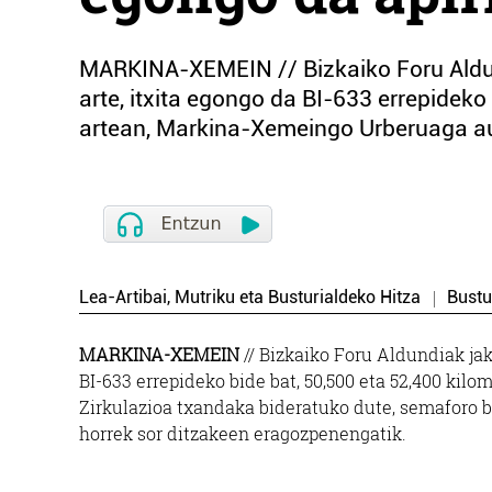
MARKINA-XEMEIN // Bizkaiko Foru Aldun
arte, itxita egongo da BI-633 errepidek
artean, Markina-Xemeingo Urberuaga auz
Lea-Artibai, Mutriku eta Busturialdeko Hitza
Bustu
MARKINA-XEMEIN
// Bizkaiko Foru Aldundiak jak
BI-633 errepideko bide bat, 50,500 eta 52,400 ki
Zirkulazioa txandaka bideratuko dute, semaforo 
horrek sor ditzakeen eragozpenengatik.