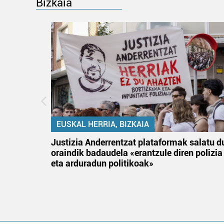
Bizkaia
EUSKAL HERRIA, BIZKAIA
tik
Justizia Anderrentzat plataformak salatu d
 gizon
oraindik badaudela «erantzule diren polizia
eta arduradun politikoak»