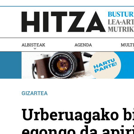
ALBISTEAK
AGENDA
MULT
GIZARTEA
Urberuagako bi
egongo da apiri