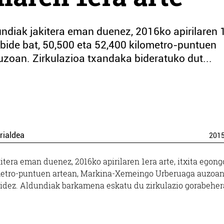
diak jakitera eman duenez, 2016ko apirilaren 
o bide bat, 50,500 eta 52,400 kilometro-puntuen
oan. Zirkulazioa txandaka bideratuko dut...
rialdea
201
itera eman duenez, 2016ko apirilaren 1era arte, itxita egong
lometro-puntuen artean, Markina-Xemeingo Urberuaga auzoan
bidez. Aldundiak barkamena eskatu du zirkulazio gorabeher