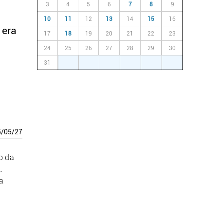
3
4
5
6
7
8
9
10
11
12
13
14
15
16
1era
17
18
19
20
21
22
23
24
25
26
27
28
29
30
31
1
2
3
4
5
6
5
/
05
/
27
o da
.
a