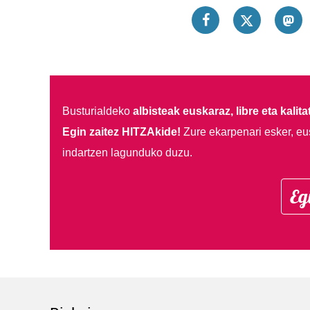
Busturialdeko
albisteak euskaraz, libre eta kalita
Egin zaitez HITZAkide!
Zure ekarpenari esker, eu
indartzen lagunduko duzu.
Eg