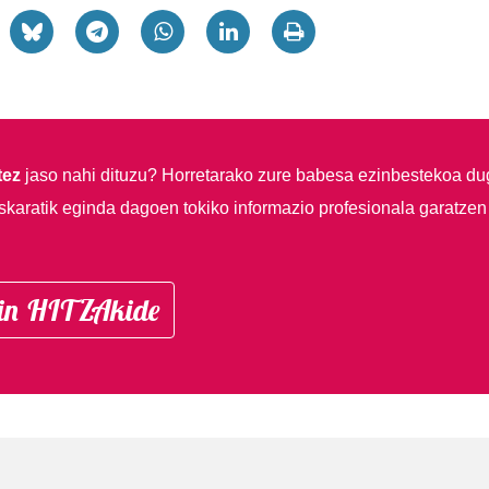
tez
jaso nahi dituzu?
Horretarako zure babesa ezinbestekoa du
skaratik eginda dagoen tokiko informazio profesionala garatzen
in HITZAkide