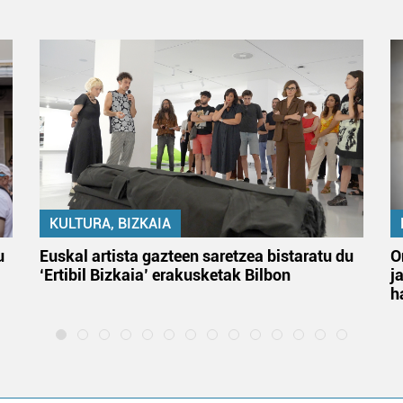
KULTURA, BIZKAIA
u
Euskal artista gazteen saretzea bistaratu du
O
‘Ertibil Bizkaia’ erakusketak Bilbon
j
h