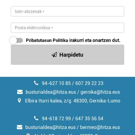
Pribatutasun Politika
irakurri eta onartzen dut.
Harpidetu
94-627 10 85 / 607 29 22 23
busturialdea@hitza.eus / gernika@hitza.eus
Elbira Iturri kalea, z/g. 48300, Gernika-Lumo
94-618 72 99 / 647 35 56 54
busturialdea@hitza.eus / bermeo@hitza.eus