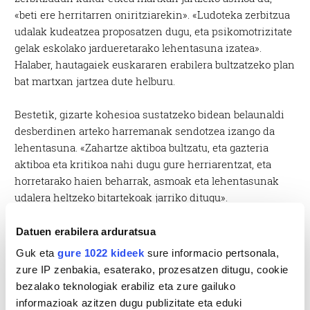
«beti ere herritarren oniritziarekin». «Ludoteka zerbitzua
udalak kudeatzea proposatzen dugu, eta psikomotrizitate
gelak eskolako jardueretarako lehentasuna izatea».
Halaber, hautagaiek euskararen erabilera bultzatzeko plan
bat martxan jartzea dute helburu.
Bestetik, gizarte kohesioa sustatzeko bidean belaunaldi
desberdinen arteko harremanak sendotzea izango da
lehentasuna. «Zahartze aktiboa bultzatu, eta gazteria
aktiboa eta kritikoa nahi dugu gure herriarentzat, eta
horretarako haien beharrak, asmoak eta lehentasunak
udalera heltzeko bitartekoak jarriko ditugu».
Datuen erabilera arduratsua
Guk eta
gure 1022 kideek
sure informacio pertsonala,
zure IP zenbakia, esaterako, prozesatzen ditugu, cookie
bezalako teknologiak erabiliz eta zure gailuko
informazioak azitzen dugu publizitate eta eduki