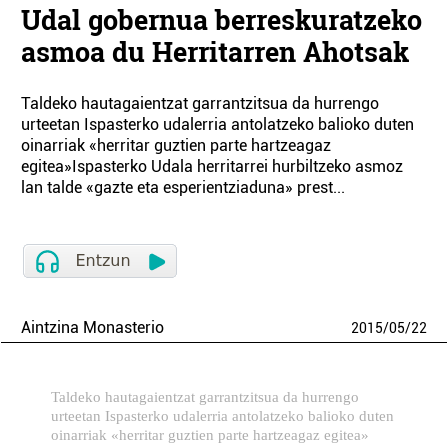
Udal gobernua berreskuratzeko
asmoa du Herritarren Ahotsak
Taldeko hautagaientzat garrantzitsua da hurrengo
urteetan Ispasterko udalerria antolatzeko balioko duten
oinarriak «herritar guztien parte hartzeagaz
egitea»Ispasterko Udala herritarrei hurbiltzeko asmoz
lan talde «gazte eta esperientziaduna» prest...
Aintzina Monasterio
2015
/
05
/
22
Taldeko hautagaientzat garrantzitsua da hurrengo
urteetan Ispasterko udalerria antolatzeko balioko duten
oinarriak «herritar guztien parte hartzeagaz egitea»