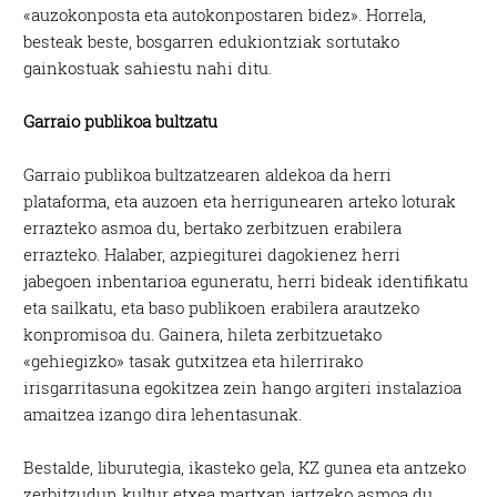
«auzokonposta eta autokonpostaren bidez». Horrela,
besteak beste, bosgarren edukiontziak sortutako
gainkostuak sahiestu nahi ditu.
Garraio publikoa bultzatu
Garraio publikoa bultzatzearen aldekoa da herri
plataforma, eta auzoen eta herrigunearen arteko loturak
errazteko asmoa du, bertako zerbitzuen erabilera
errazteko. Halaber, azpiegiturei dagokienez herri
jabegoen inbentarioa eguneratu, herri bideak identifikatu
eta sailkatu, eta baso publikoen erabilera arautzeko
konpromisoa du. Gainera, hileta zerbitzuetako
«gehiegizko» tasak gutxitzea eta hilerrirako
irisgarritasuna egokitzea zein hango argiteri instalazioa
amaitzea izango dira lehentasunak.
Bestalde, liburutegia, ikasteko gela, KZ gunea eta antzeko
zerbitzudun kultur etxea martxan jartzeko asmoa du,