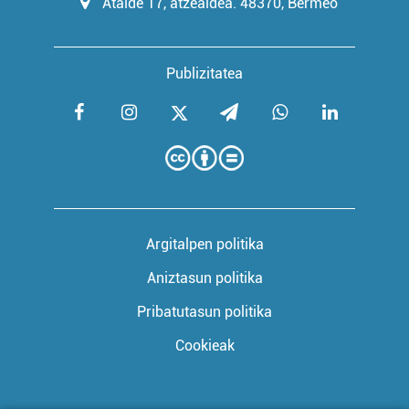
Atalde 17, atzealdea. 48370, Bermeo
Publizitatea
Argitalpen politika
Aniztasun politika
Pribatutasun politika
Cookieak