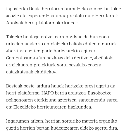
Ispasterko Udala herritarrei hurbiltzeko asmoz lan talde
«gazte eta esperientziaduna» prestatu dute Herritarrek
Ahotsak herri plataformako kideek.
Taldeko hautagaientzat garrantzitsua da hurrengo
urteetan udalerria antolatzeko balioko duten oinarriak
«herritar guztien parte hartzearekin egitea».
Gardentasuna «funtsezkoa» dela deritzote, «beilatoki
errelekuaren proiektuak sortu bezalako egoera
gatazkatsuak ekiditeko».
Besteak beste, ardura hauek hartzeko prest agertu da
herri plataforma: HAPO berria arautzea, Basokoetxe
poligonoaren etorkizuna aztertzea, saneamendu sarea
eta Elexaldeko herrigunearen hazkundea.
Ingurumen arloan, herrian sorturiko materia organiko
guztia herrian bertan kudeatzearen aldeko agertu dira,