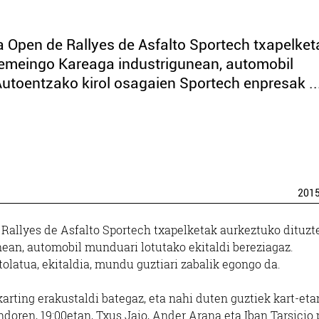
 Open de Rallyes de Asfalto Sportech txapelket
Xemeingo Kareaga industrigunean, automobil
Autoentzako kirol osagaien Sportech enpresak ..
201
Rallyes de Asfalto Sportech txapelketak aurkeztuko dituzt
an, automobil munduari lotutako ekitaldi bereziagaz.
olatua, ekitaldia, mundu guztiari zabalik egongo da.
arting erakustaldi bategaz, eta nahi duten guztiek kart-eta
doren, 19:00etan, Txus Jaio, Ander Arana eta Iban Tarsicio 