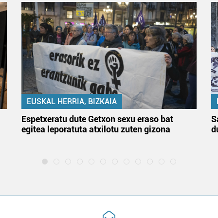
EUSKAL HERRIA, BIZKAIA
Espetxeratu dute Getxon sexu eraso bat
S
egitea leporatuta atxilotu zuten gizona
d