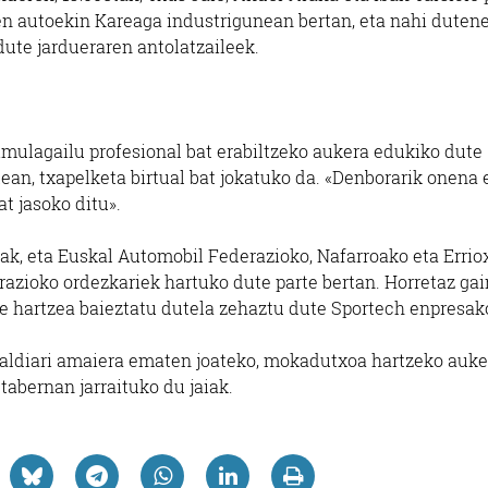
en autoekin Kareaga industrigunean bertan, eta nahi duten
dute jardueraren antolatzaileek.
simulagailu profesional bat erabiltzeko aukera edukiko dute
rtean, txapelketa birtual bat jokatuko da. «Denborarik onena 
t jasoko ditu».
ak, eta Euskal Automobil Federazioko, Nafarroako eta Errio
zioko ordezkariek hartuko dute parte bertan. Horretaz gai
e hartzea baieztatu dutela zehaztu dute Sportech enpresak
aldiari amaiera ematen joateko, mokadutxoa hartzeko auke
tabernan jarraituko du jaiak.