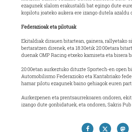
ezagunek slalom erakustaldi bat egingo dute eur
kopilotu joateko aukera ere izango dutela azaldu 
Federazioak eta pilotuak
Ekitaldiak dirauen bitartean, gainera, rallyetako 
bertaratzen direnek, eta 18:30etik 20:00etara bita
duenak OMP Racing etxeko kamiseta eta bisera ba
20:00etan aurkeztuko dituzte Sportech-en open bi
Automobilismo Federazioko eta Kantabriako federa
hamar pilotu ezagunek baino gehiagok euren part
Aurkezpenen eta prentsaurrekoaren ondoren, ekit
izango dute gonbidatuek, eta ondoren, Sakris Pub 