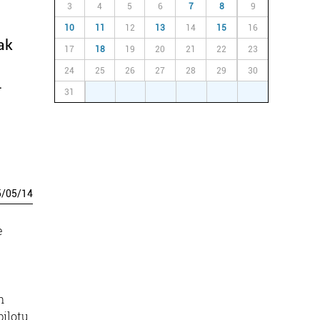
3
4
5
6
7
8
9
10
11
12
13
14
15
16
ak
17
18
19
20
21
22
23
24
25
26
27
28
29
30
.
31
1
2
3
4
5
6
5
/
05
/
14
e
n
pilotu