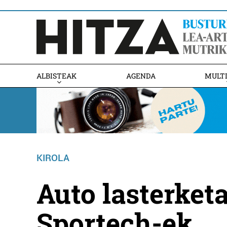
ALBISTEAK
AGENDA
MULT
KIROLA
Auto lasterket
Sportech-ek