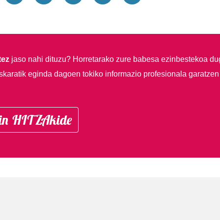
tez
jaso nahi dituzu?
Horretarako zure babesa ezinbestekoa du
skaratik eginda dagoen tokiko informazio profesionala garatzen
in HITZAkide