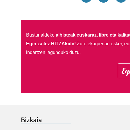
Busturialdeko
albisteak euskaraz, libre eta kalita
Egin zaitez HITZAkide!
Zure ekarpenari esker, eu
indartzen lagunduko duzu.
Eg
Bizkaia