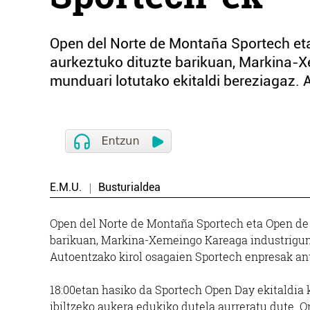
Open del Norte de Montaña Sportech eta
aurkeztuko dituzte barikuan, Markina-
munduari lotutako ekitaldi bereziagaz. 
E.M.U.
Busturialdea
Open del Norte de Montaña Sportech eta Open de 
barikuan, Markina-Xemeingo Kareaga industrigune
Autoentzako kirol osagaien Sportech enpresak ant
18:00etan hasiko da Sportech Open Day ekitaldia k
ibiltzeko aukera edukiko dutela aurreratu dute. On