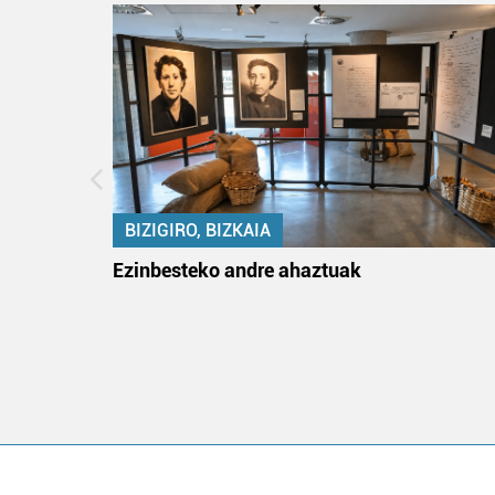
BIZIGIRO, BIZKAIA
na
Ezinbesteko andre ahaztuak