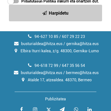
Pribatutasun Politika
irakurri eta onartzen dut.
Harpidetu
94-627 10 85 / 607 29 22 23
busturialdea@hitza.eus / gernika@hitza.eus
Elbira Iturri kalea, z/g. 48300, Gernika-Lumo
94-618 72 99 / 647 35 56 54
busturialdea@hitza.eus / bermeo@hitza.eus
Atalde 17, atzealdea. 48370, Bermeo
Publizitatea