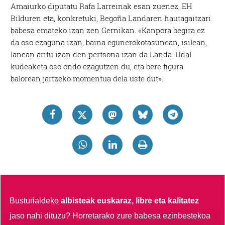
Amaiurko diputatu Rafa Larreinak esan zuenez, EH
Bilduren eta, konkretuki, Begoña Landaren hautagaitzari
babesa emateko izan zen Gernikan. «Kanpora begira ez
da oso ezaguna izan, baina egunerokotasunean, isilean,
lanean aritu izan den pertsona izan da Landa. Udal
kudeaketa oso ondo ezagutzen du, eta bere figura
balorean jartzeko momentua dela uste dut».
Busturialdeko
albisteak euskaraz, libre eta kalitatez
jaso nahi dituzu?
Horretarako zure babesa ezinbestekoa