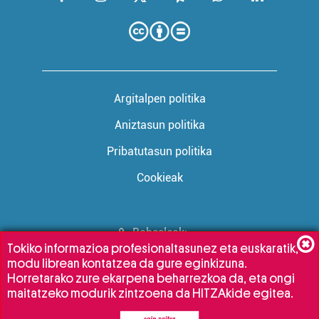
Argitalpen politika
Aniztasun politika
Pribatutasun politika
Cookieak
Babesleak:
Tokiko informazioa profesionaltasunez eta euskaratik,
modu librean kontatzea da gure eginkizuna.
Horretarako zure ekarpena beharrezkoa da, eta ongi
maitatzeko modurik zintzoena da HITZAkide egitea.