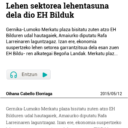
Lehen sektorea lehentasuna
dela dio EH Bilduk
Gernika-Lumoko Merkatu plaza bisitatu zuten atzo EH
Bilduren udal hautagaiek, Amaiurko diputatu Rafa
Larreinaren laguntzagaz. Izan ere, ekonomia
suspertzeko lehen setorea garrantzitsua dela esan zuen
EH Bildu- ren alkategai Begoña Landak. Merkatu plaz...
Oihana Cabello Elorriaga
2015
/
05
/
12
Gernika-Lumoko Merkatu plaza bisitatu zuten atzo EH
Bilduren udal hautagaiek, Amaiurko diputatu Rafa
Larreinaren laguntzagaz. Izan ere, ekonomia suspertzeko