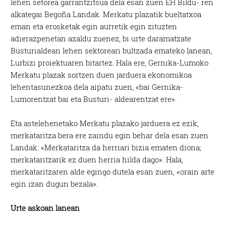
lehen setorea garrantzitsua dela esan zuen EH Bildu- ren
alkategai Begoña Landak. Merkatu plazatik bueltatxoa
eman eta erosketak egin aurretik egin zituzten
adierazpenetan azaldu zuenez, bi urte daramatzate
Busturialdean lehen sektoreari bultzada emateko lanean,
Lurbizi proiektuaren bitartez. Hala ere, Gernika-Lumoko
Merkatu plazak sortzen duen jarduera ekonomikoa
lehentasunezkoa dela aipatu zuen, «bai Gernika-
Lumorentzat bai eta Busturi- aldearentzat ere».
Eta astelehenetako Merkatu plazako jarduera ez ezik,
merkataritza bera ere zaindu egin behar dela esan zuen
Landak: «Merkataritza da herriari bizia ematen diona;
merkataritzarik ez duen herria hilda dago». Hala,
merkataritzaren alde egingo dutela esan zuen, «orain arte
egin izan dugun bezala».
Urte askoan lanean