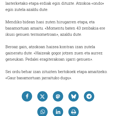
lasterketako etapa erdiak egin dituzte. Atzokoa «ondo»
egin zutela azaldu dute.
Mendiko bidean hasi zuten hirugarren etapa, eta
basamortuan amaitu. «Momentu baten 43 zenbakia ere
ikusi genuen termometroan», azaldu dute.
Beroaz gain, atzokoan haizea kontran izan zutela
gaineratu dute. «Haizeak gogor jotzen zuen eta aurrez
geneukan. Pedalei eragiterakoan igarri genuen».
Sei ordu behar izan zituzten bertokoek etapa amaitzeko.
«Gaur basamortuan jarraituko dugu».