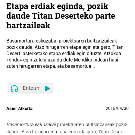
Etapa erdiak eginda, pozik
daude Titan Deserteko parte
hartzaileak
Basamortura eskuzabal proiektuaren bultzatzaileak
pozik daude. Atzo hirugarren etapa egin eta gero, Titan
Desert lasterketako etapa erdiak egin dituzte. Atzokoa
«ondo» egin zutela azaldu dute.Mendiko bidean hasi
zuten hirugarren etapa, eta basamortua...
Asier Alkorta
2015
/
04
/
30
Basamortura eskuzabal
proiektuaren bultzatzaileak pozik
daude. Atzo hirugarren etapa egin eta gero, Titan Desert