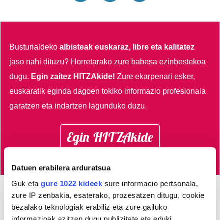
Busturialdeko
albisteak euskaraz, libre eta kalitatez
jaso nahi dituzu?
Horretarako zure babesa ezinbestekoa
dugu.
Egin zaitez HITZAkide!
Zure ekarpenari esker,
euskaratik eginda dagoen tokiko informazio profesionala
garatzen eta indartzen lagunduko duzu.
Egin HITZAkide
Datuen erabilera arduratsua
Guk eta
gure 1022 kideek
sure informacio pertsonala,
zure IP zenbakia, esaterako, prozesatzen ditugu, cookie
AGENDA
bezalako teknologiak erabiliz eta zure gailuko
informazioak azitzen dugu publizitate eta eduki