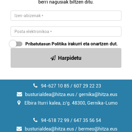
berri nagusiak biltzen ditu.
zerbitzuak hobetzeko asmoz, cookie teknologiaz
baliatzen gara. Ohar hau onartuz gero, teknologia hori
erabiltzeko baimen esplizitua ematen diguzu.
Gehiago
irakurri
Pribatutasun Politika
irakurri eta onartzen dut.
Harpidetu
94-627 10 85 / 607 29 22 23
busturialdea@hitza.eus / gernika@hitza.eus
Elbira Iturri kalea, z/g. 48300, Gernika-Lumo
94-618 72 99 / 647 35 56 54
busturialdea@hitza.eus / bermeo@hitza.eus