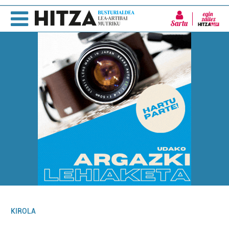
Sartu
KIROLA