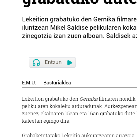
Lekeition grabatuko den Gernika filmar
iluntzean Mikel Saldise pelikularen ko
zinegotzia izan zuen alboan. Saldisek 
E.M.U.
Busturialdea
Lekeition grabatuko den
Gernika
filmaren nondik 
pelikularen kokaleku arduradunak. Aurkezpenean 
zuenez, ekainaren 15ean eta 16an grabatuko dute 
kaleetan egingo dira.
Grabaketetarako Lekeitio aukeratzearen arrazoia,