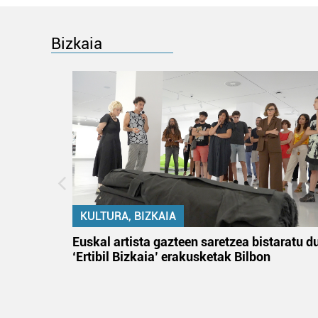
Bizkaia
KULTURA, BIZKAIA
tik
Euskal artista gazteen saretzea bistaratu d
 gizon
‘Ertibil Bizkaia’ erakusketak Bilbon