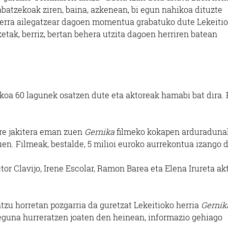
atzekoak ziren, baina, azkenean, bi egun nahikoa dituzte
Gerra ailegatzear dagoen momentua grabatuko dute Lekeitio
etak, berriz, bertan behera utzita dagoen herriren batean
nikoa 60 lagunek osatzen dute eta aktoreak hamabi bat dira. 
ere jakitera eman zuen
Gernika
filmeko kokapen arduradunak
en. Filmeak, bestalde, 5 milioi euroko aurrekontua izango d
tor Clavijo, Irene Escolar, Ramon Barea eta Elena Irureta ak
tzu horretan pozgarria da guretzat Lekeitioko herria
Gernik
 eguna hurreratzen joaten den heinean, informazio gehiago