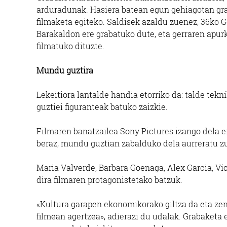
arduradunak. Hasiera batean egun gehiagotan grab
filmaketa egiteko. Saldisek azaldu zuenez, 36ko 
Barakaldon ere grabatuko dute, eta gerraren apurk
filmatuko dituzte.
Mundu guztira
Lekeitiora lantalde handia etorriko da: talde tek
guztiei figuranteak batuko zaizkie.
Filmaren banatzailea Sony Pictures izango dela 
beraz, mundu guztian zabalduko dela aurreratu zu
Maria Valverde, Barbara Goenaga, Alex Garcia, Vic
dira filmaren protagonistetako batzuk.
«Kultura garapen ekonomikorako giltza da eta zen
filmean agertzea», adierazi du udalak. Grabaketa