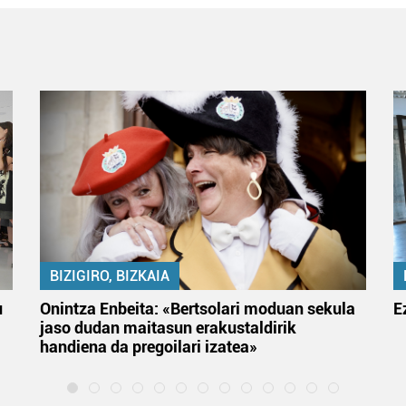
BIZIGIRO, BIZKAIA
u
Onintza Enbeita: «Bertsolari moduan sekula
E
jaso dudan maitasun erakustaldirik
handiena da pregoilari izatea»