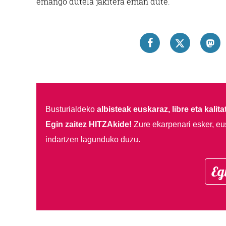
emango dutela jakitera eman dute.
Busturialdeko
albisteak euskaraz, libre eta kalita
Egin zaitez HITZAkide!
Zure ekarpenari esker, eu
indartzen lagunduko duzu.
Eg