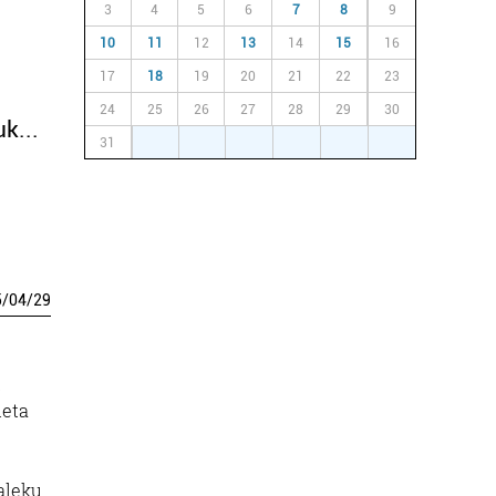
3
4
5
6
7
8
9
10
11
12
13
14
15
16
17
18
19
20
21
22
23
24
25
26
27
28
29
30
k...
31
1
2
3
4
5
6
5
/
04
/
29
u
leta
aleku