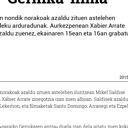
en nondik norakoak azaldu zituen astelehen
kaleku arduradunak. Aurkezpenean Xabier Arrate
azaldu zuenez, ekainaren 15ean eta 16an grabatu
201
norakoak azaldu zituen astelehen iluntzean Mikel Saldise
Xabier Arrate zinegotzia izan zuen alboan. Saldisek azald
Lekeition, eta filmaketak Santo Domingo, Arranegi eta Ezpe
 «garaiko Gernikaren antza» duela izan dela aitatu zuen kok