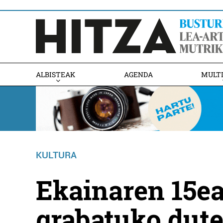
ALBISTEAK
AGENDA
MULT
KULTURA
Ekainaren 15ea
grabatuko dute 