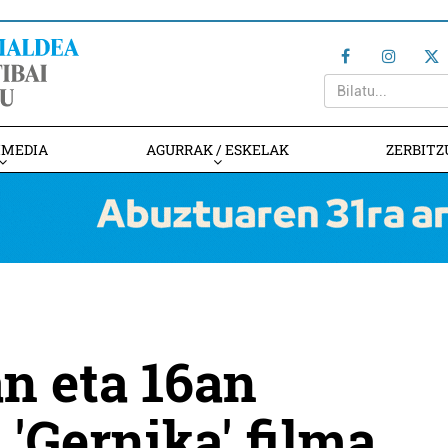
IMEDIA
AGURRAK / ESKELAK
ZERBITZ
n eta 16an
'Gernika' filma