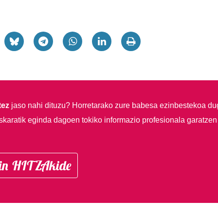
tez
jaso nahi dituzu?
Horretarako zure babesa ezinbestekoa du
skaratik eginda dagoen tokiko informazio profesionala garatzen
in HITZAkide