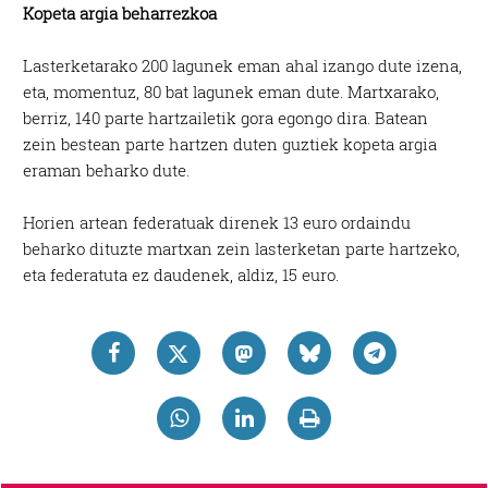
Kopeta argia beharrezkoa
Lasterketarako 200 lagunek eman ahal izango dute izena,
eta, momentuz, 80 bat lagunek eman dute. Martxarako,
berriz, 140 parte hartzailetik gora egongo dira. Batean
zein bestean parte hartzen duten guztiek kopeta argia
eraman beharko dute.
Horien artean federatuak direnek 13 euro ordaindu
beharko dituzte martxan zein lasterketan parte hartzeko,
eta federatuta ez daudenek, aldiz, 15 euro.