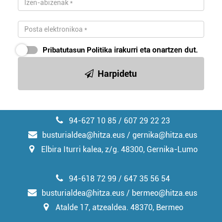
Pribatutasun Politika
irakurri eta onartzen dut.
Harpidetu
94-627 10 85 / 607 29 22 23
busturialdea@hitza.eus / gernika@hitza.eus
Elbira Iturri kalea, z/g. 48300, Gernika-Lumo
94-618 72 99 / 647 35 56 54
busturialdea@hitza.eus / bermeo@hitza.eus
Atalde 17, atzealdea. 48370, Bermeo