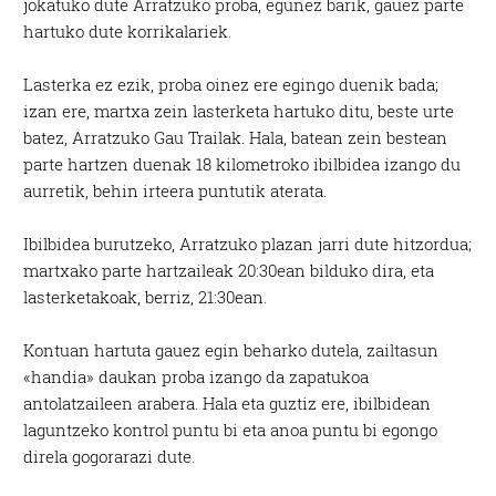
jokatuko dute Arratzuko proba, egunez barik, gauez parte
hartuko dute korrikalariek.
Lasterka ez ezik, proba oinez ere egingo duenik bada;
izan ere, martxa zein lasterketa hartuko ditu, beste urte
batez, Arratzuko Gau Trailak. Hala, batean zein bestean
parte hartzen duenak 18 kilometroko ibilbidea izango du
aurretik, behin irteera puntutik aterata.
Ibilbidea burutzeko, Arratzuko plazan jarri dute hitzordua;
martxako parte hartzaileak 20:30ean bilduko dira, eta
lasterketakoak, berriz, 21:30ean.
Kontuan hartuta gauez egin beharko dutela, zailtasun
«handia» daukan proba izango da zapatukoa
antolatzaileen arabera. Hala eta guztiz ere, ibilbidean
laguntzeko kontrol puntu bi eta anoa puntu bi egongo
direla gogorarazi dute.