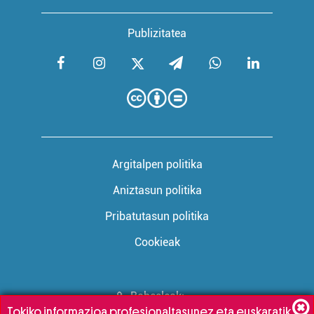
Publizitatea
Argitalpen politika
Aniztasun politika
Pribatutasun politika
Cookieak
Babesleak:
Tokiko informazioa profesionaltasunez eta euskaratik,