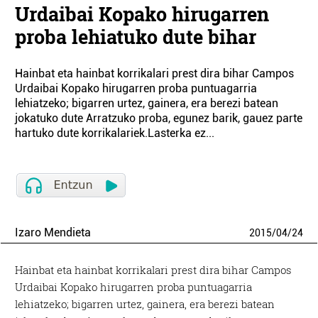
Urdaibai Kopako hirugarren
proba lehiatuko dute bihar
Hainbat eta hainbat korrikalari prest dira bihar Campos
Urdaibai Kopako hirugarren proba puntuagarria
lehiatzeko; bigarren urtez, gainera, era berezi batean
jokatuko dute Arratzuko proba, egunez barik, gauez parte
hartuko dute korrikalariek.Lasterka ez...
Izaro Mendieta
2015
/
04
/
24
Hainbat eta hainbat korrikalari prest dira bihar Campos
Urdaibai Kopako hirugarren proba puntuagarria
lehiatzeko; bigarren urtez, gainera, era berezi batean