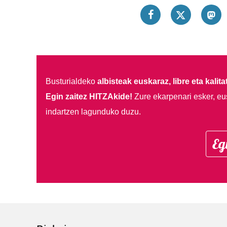
Busturialdeko
albisteak euskaraz, libre eta kalita
Egin zaitez HITZAkide!
Zure ekarpenari esker, eu
indartzen lagunduko duzu.
Eg