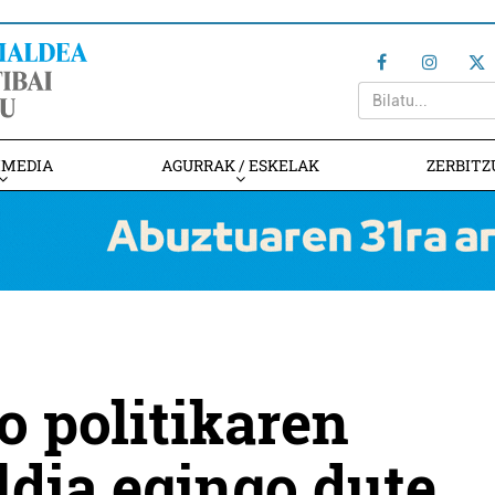
IMEDIA
AGURRAK / ESKELAK
ZERBITZ
o politikaren
ldia egingo dute