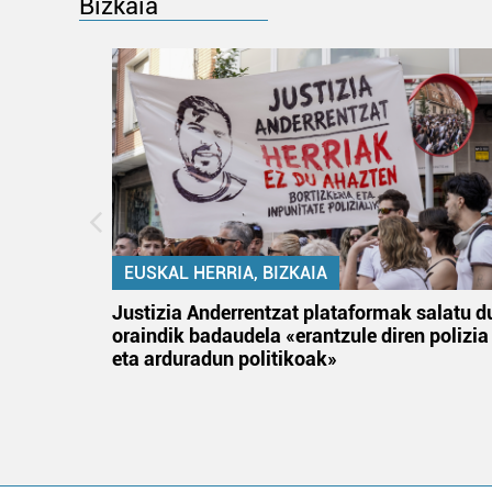
Bizkaia
EUSKAL HERRIA, BIZKAIA
an
Justizia Anderrentzat plataformak salatu d
oraindik badaudela «erantzule diren polizia
eta arduradun politikoak»