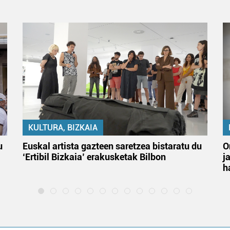
KULTURA, BIZKAIA
u
Euskal artista gazteen saretzea bistaratu du
O
‘Ertibil Bizkaia’ erakusketak Bilbon
j
h