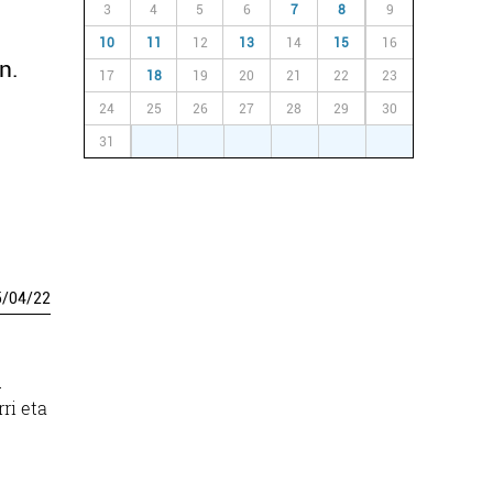
3
4
5
6
7
8
9
10
11
12
13
14
15
16
n.
17
18
19
20
21
22
23
24
25
26
27
28
29
30
31
1
2
3
4
5
6
5
/
04
/
22
u
ri eta