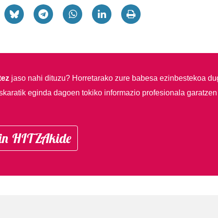
tez
jaso nahi dituzu?
Horretarako zure babesa ezinbestekoa du
skaratik eginda dagoen tokiko informazio profesionala garatzen
in HITZAkide