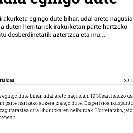
irakurketa egingo dute bihar, udal areto nagusia
sa duten herritarrek irakurketan parte hartzeko
tu desberdinetatik aztertzea eta mu...
rialdea
201
a egingo dute bihar, udal areto nagusian. 19:30ean hasiko da
tan parte hartzeko aukera izango dute. Dispertsioa ikuspunt
gutaraztea dira liburuxkaren helburuak. Horretarako, jator
imenean.