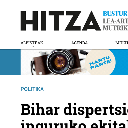
ALBISTEAK
AGENDA
MULT
POLITIKA
Bihar dispertsi
inguruko ekita