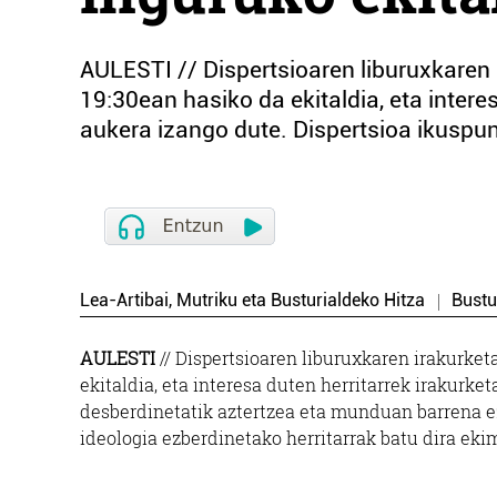
AULESTI // Dispertsioaren liburuxkaren 
19:30ean hasiko da ekitaldia, eta intere
aukera izango dute. Dispertsioa ikuspun
Lea-Artibai, Mutriku eta Busturialdeko Hitza
Bustu
AULESTI
// Dispertsioaren liburuxkaren irakurket
ekitaldia, eta interesa duten herritarrek irakurke
desberdinetatik aztertzea eta munduan barrena eza
ideologia ezberdinetako herritarrak batu dira ek