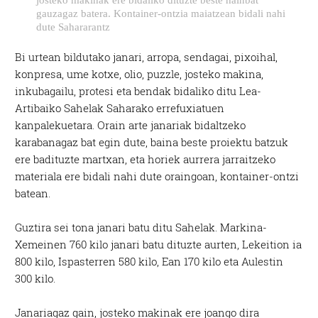
gauzagaz batera. Kontainer-ontzia maiatzean bidali nahi
dute Sahararantz
Bi urtean bildutako janari, arropa, sendagai, pixoihal,
konpresa, ume kotxe, olio, puzzle, josteko makina,
inkubagailu, protesi eta bendak bidaliko ditu Lea-
Artibaiko Sahelak Saharako errefuxiatuen
kanpalekuetara. Orain arte janariak bidaltzeko
karabanagaz bat egin dute, baina beste proiektu batzuk
ere badituzte martxan, eta horiek aurrera jarraitzeko
materiala ere bidali nahi dute oraingoan, kontainer-ontzi
batean.
Guztira sei tona janari batu ditu Sahelak. Markina-
Xemeinen 760 kilo janari batu dituzte aurten, Lekeition ia
800 kilo, Ispasterren 580 kilo, Ean 170 kilo eta Aulestin
300 kilo.
Janariagaz gain, josteko makinak ere joango dira