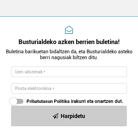
Busturialdeko azken berrien buletina!
Buletina barikuetan bidaltzen da, eta Busturialdeko asteko
berri nagusiak biltzen ditu.
Pribatutasun Politika
irakurri eta onartzen dut.
Harpidetu