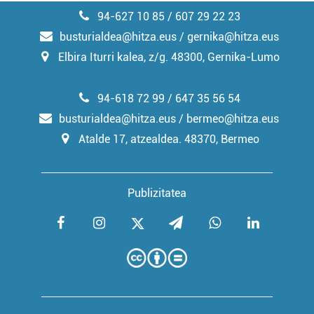
94-627 10 85 / 607 29 22 23
busturialdea@hitza.eus / gernika@hitza.eus
Elbira Iturri kalea, z/g. 48300, Gernika-Lumo
94-618 72 99 / 647 35 56 54
busturialdea@hitza.eus / bermeo@hitza.eus
Atalde 17, atzealdea. 48370, Bermeo
Publizitatea