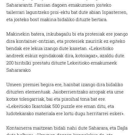
Sahararantz. Farsian dagoen emakumeen josteko
tailerrari laguntzeko proi-ektu bat dute abian Ispasterren,
eta josteko bost makina bidaliko dituzte bertara.
Makinekin batera, inkubagailu bi eta protesiak ere joango
dira kontainer-ontzian, eta protesiek zauririk ez egiteko
bendak ere lekua izango dute kaxetan. «Lekeitioko
andreek eskuz egindakoak dira, kotoiagaz», azaldu dute.
200 biribilki prestatu dituzte Lekeitioko emakumeek
Sahararako.
Umeen premiei begira ere, hainbat izango dira bidaliko
dituzten elementuak. Jaioberrientzako arropak eta ume
kotxe tolesgarriak, bai eta pixoihal tona bat ere.
«Lekeitioko Ikastolak 500 puzzle ere eman ditu, eta
ludotekarako materiala ere lortu dugu herritarrei esker».
Kontainerra maitzean bidali nahi dute Saharara, eta Dajla
dute helburu. «Urrunen dagoen kanpalekua da, eta