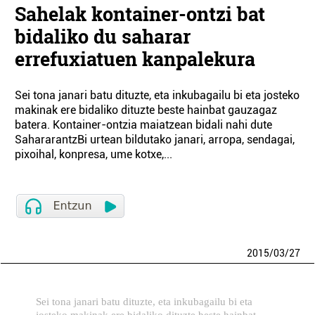
Sahelak kontainer-ontzi bat
bidaliko du saharar
errefuxiatuen kanpalekura
Sei tona janari batu dituzte, eta inkubagailu bi eta josteko
makinak ere bidaliko dituzte beste hainbat gauzagaz
batera. Kontainer-ontzia maiatzean bidali nahi dute
SahararantzBi urtean bildutako janari, arropa, sendagai,
pixoihal, konpresa, ume kotxe,...
2015
/
03
/
27
Sei tona janari batu dituzte, eta inkubagailu bi eta
josteko makinak ere bidaliko dituzte beste hainbat