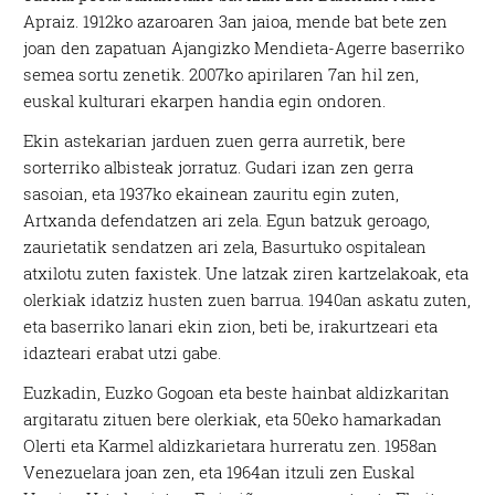
Apraiz. 1912ko azaroaren 3an jaioa, mende bat bete zen
joan den zapatuan Ajangizko Mendieta-Agerre baserriko
semea sortu zenetik. 2007ko apirilaren 7an hil zen,
euskal kulturari ekarpen handia egin ondoren.
Ekin astekarian jarduen zuen gerra aurretik, bere
sorterriko albisteak jorratuz. Gudari izan zen gerra
sasoian, eta 1937ko ekainean zauritu egin zuten,
Artxanda defendatzen ari zela. Egun batzuk geroago,
zaurietatik sendatzen ari zela, Basurtuko ospitalean
atxilotu zuten faxistek. Une latzak ziren kartzelakoak, eta
olerkiak idatziz husten zuen barrua. 1940an askatu zuten,
eta baserriko lanari ekin zion, beti be, irakurtzeari eta
idazteari erabat utzi gabe.
Euzkadin, Euzko Gogoan eta beste hainbat aldizkaritan
argitaratu zituen bere olerkiak, eta 50eko hamarkadan
Olerti eta Karmel aldizkarietara hurreratu zen. 1958an
Venezuelara joan zen, eta 1964an itzuli zen Euskal