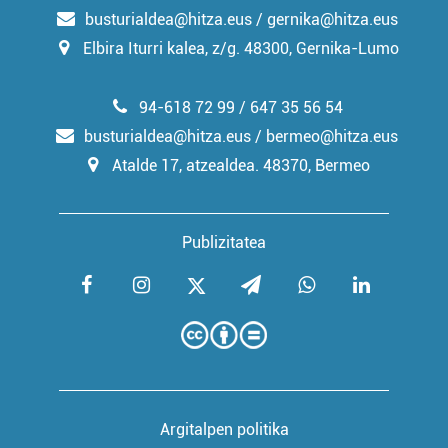
busturialdea@hitza.eus / gernika@hitza.eus
Elbira Iturri kalea, z/g. 48300, Gernika-Lumo
94-618 72 99 / 647 35 56 54
busturialdea@hitza.eus / bermeo@hitza.eus
Atalde 17, atzealdea. 48370, Bermeo
Publizitatea
Argitalpen politika