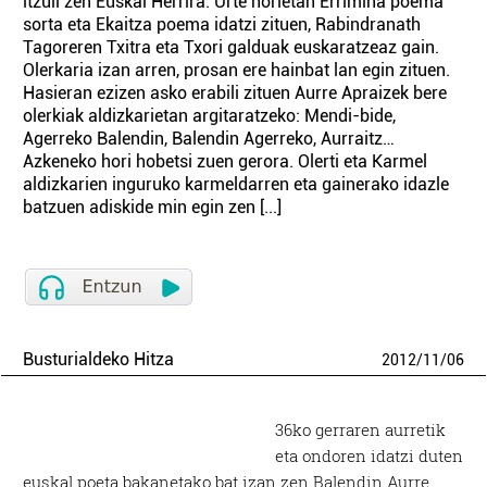
itzuli zen Euskal Herrira. Urte horietan Errimiña poema
sorta eta Ekaitza poema idatzi zituen, Rabindranath
Tagoreren Txitra eta Txori galduak euskaratzeaz gain.
Olerkaria izan arren, prosan ere hainbat lan egin zituen.
Hasieran ezizen asko erabili zituen Aurre Apraizek bere
olerkiak aldizkarietan argitaratzeko: Mendi-bide,
Agerreko Balendin, Balendin Agerreko, Aurraitz…
Azkeneko hori hobetsi zuen gerora. Olerti eta Karmel
aldizkarien inguruko karmeldarren eta gainerako idazle
batzuen adiskide min egin zen [...]
Busturialdeko Hitza
2012
/
11
/
06
36ko gerraren aurretik
eta ondoren idatzi duten
euskal poeta bakanetako bat izan zen Balendin Aurre