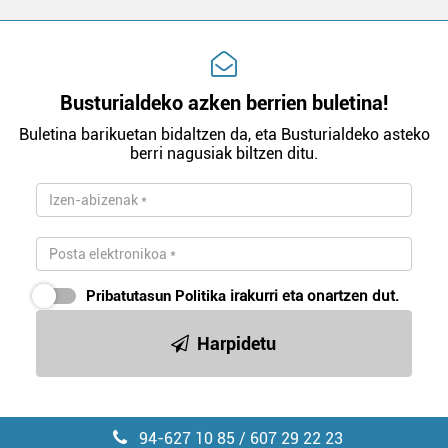
Busturialdeko azken berrien buletina!
Buletina barikuetan bidaltzen da, eta Busturialdeko asteko
berri nagusiak biltzen ditu.
Pribatutasun Politika
irakurri eta onartzen dut.
Harpidetu
94-627 10 85 / 607 29 22 23