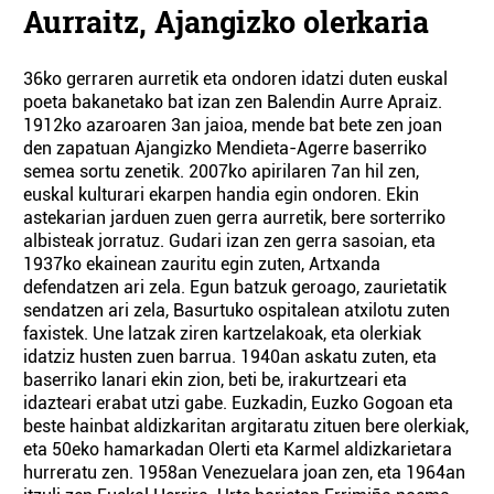
Aurraitz, Ajangizko olerkaria
36ko gerraren aurretik eta ondoren idatzi duten euskal
poeta bakanetako bat izan zen Balendin Aurre Apraiz.
1912ko azaroaren 3an jaioa, mende bat bete zen joan
den zapatuan Ajangizko Mendieta-Agerre baserriko
semea sortu zenetik. 2007ko apirilaren 7an hil zen,
euskal kulturari ekarpen handia egin ondoren. Ekin
astekarian jarduen zuen gerra aurretik, bere sorterriko
albisteak jorratuz. Gudari izan zen gerra sasoian, eta
1937ko ekainean zauritu egin zuten, Artxanda
defendatzen ari zela. Egun batzuk geroago, zaurietatik
sendatzen ari zela, Basurtuko ospitalean atxilotu zuten
faxistek. Une latzak ziren kartzelakoak, eta olerkiak
idatziz husten zuen barrua. 1940an askatu zuten, eta
baserriko lanari ekin zion, beti be, irakurtzeari eta
idazteari erabat utzi gabe. Euzkadin, Euzko Gogoan eta
beste hainbat aldizkaritan argitaratu zituen bere olerkiak,
eta 50eko hamarkadan Olerti eta Karmel aldizkarietara
hurreratu zen. 1958an Venezuelara joan zen, eta 1964an