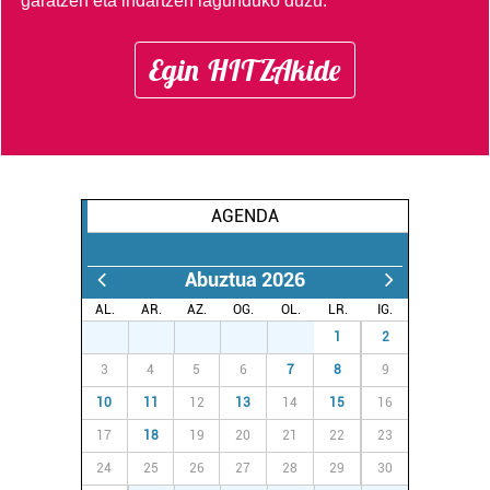
garatzen eta indartzen lagunduko duzu.
Egin HITZAkide
AGENDA
Abuztua 2026
AL.
AR.
AZ.
OG.
OL.
LR.
IG.
27
28
29
30
31
1
2
3
4
5
6
7
8
9
10
11
12
13
14
15
16
17
18
19
20
21
22
23
24
25
26
27
28
29
30