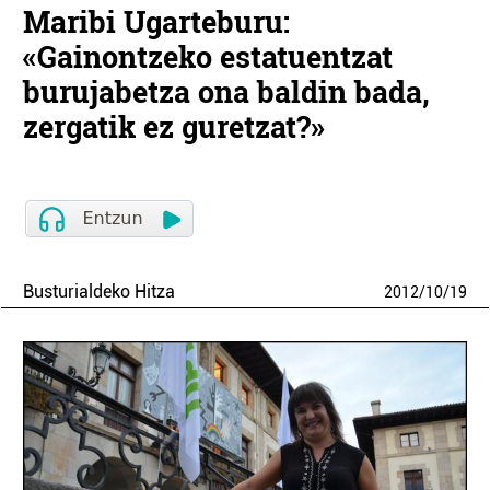
Maribi Ugarteburu:
«Gainontzeko estatuentzat
burujabetza ona baldin bada,
zergatik ez guretzat?»
Busturialdeko Hitza
2012
/
10
/
19