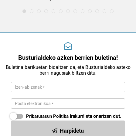
Busturialdeko azken berrien buletina!
Buletina barikuetan bidaltzen da, eta Busturialdeko asteko
berri nagusiak biltzen ditu.
Pribatutasun Politika
irakurri eta onartzen dut.
Harpidetu