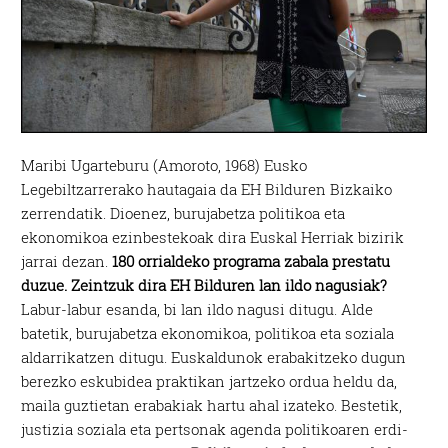
Maribi Ugarteburu (Amoroto, 1968) Eusko
Legebiltzarrerako hautagaia da EH Bilduren Bizkaiko
zerrendatik. Dioenez, burujabetza politikoa eta
ekonomikoa ezinbestekoak dira Euskal Herriak bizirik
jarrai dezan.
180 orrialdeko programa zabala prestatu
duzue. Zeintzuk dira EH Bilduren lan ildo nagusiak?
Labur-labur esanda, bi lan ildo nagusi ditugu. Alde
batetik, burujabetza ekonomikoa, politikoa eta soziala
aldarrikatzen ditugu. Euskaldunok erabakitzeko dugun
berezko eskubidea praktikan jartzeko ordua heldu da,
maila guztietan erabakiak hartu ahal izateko. Bestetik,
justizia soziala eta pertsonak agenda politikoaren erdi-