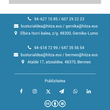
94-627 10 85 / 607 29 22 23
busturialdea@hitza.eus / gernika@hitza.eus
Elbira Iturri kalea, z/g. 48300, Gernika-Lumo
94-618 72 99 / 647 35 56 54
busturialdea@hitza.eus / bermeo@hitza.eus
Atalde 17, atzealdea. 48370, Bermeo
Publizitatea