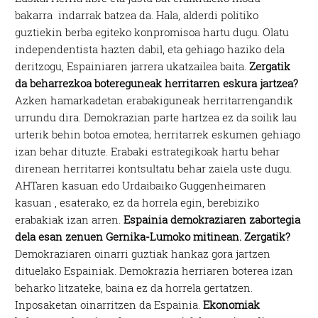
bakarra indarrak batzea da. Hala, alderdi politiko
guztiekin berba egiteko konpromisoa hartu dugu. Olatu
independentista hazten dabil, eta gehiago haziko dela
deritzogu, Espainiaren jarrera ukatzailea baita.
Zergatik
da beharrezkoa botereguneak herritarren eskura jartzea?
Azken hamarkadetan erabakiguneak herritarrengandik
urrundu dira. Demokrazian parte hartzea ez da soilik lau
urterik behin botoa emotea; herritarrek eskumen gehiago
izan behar dituzte. Erabaki estrategikoak hartu behar
direnean herritarrei kontsultatu behar zaiela uste dugu.
AHTaren kasuan edo Urdaibaiko Guggenheimaren
kasuan , esaterako, ez da horrela egin, berebiziko
erabakiak izan arren.
Espainia demokraziaren zabortegia
dela esan zenuen Gernika-Lumoko mitinean. Zergatik?
Demokraziaren oinarri guztiak hankaz gora jartzen
dituelako Espainiak. Demokrazia herriaren boterea izan
beharko litzateke, baina ez da horrela gertatzen.
Inposaketan oinarritzen da Espainia.
Ekonomiak