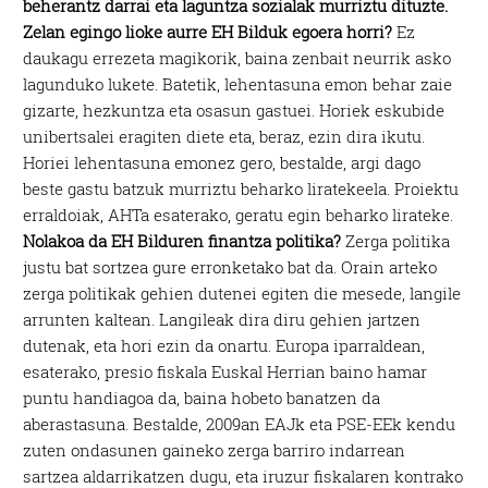
beherantz darrai eta laguntza sozialak murriztu dituzte.
Zelan egingo lioke aurre EH Bilduk egoera horri?
Ez
daukagu errezeta magikorik, baina zenbait neurrik asko
lagunduko lukete. Batetik, lehentasuna emon behar zaie
gizarte, hezkuntza eta osasun gastuei. Horiek eskubide
unibertsalei eragiten diete eta, beraz, ezin dira ikutu.
Horiei lehentasuna emonez gero, bestalde, argi dago
beste gastu batzuk murriztu beharko liratekeela. Proiektu
erraldoiak, AHTa esaterako, geratu egin beharko lirateke.
Nolakoa da EH Bilduren finantza politika?
Zerga politika
justu bat sortzea gure erronketako bat da. Orain arteko
zerga politikak gehien dutenei egiten die mesede, langile
arrunten kaltean. Langileak dira diru gehien jartzen
dutenak, eta hori ezin da onartu. Europa iparraldean,
esaterako, presio fiskala Euskal Herrian baino hamar
puntu handiagoa da, baina hobeto banatzen da
aberastasuna. Bestalde, 2009an EAJk eta PSE-EEk kendu
zuten ondasunen gaineko zerga barriro indarrean
sartzea aldarrikatzen dugu, eta iruzur fiskalaren kontrako