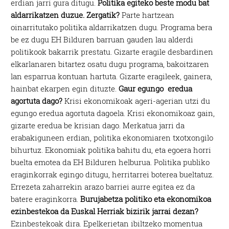
erdian jarri gura ditugu.
Politika egiteko beste modu bat
aldarrikatzen duzue. Zergatik?
Parte hartzean
oinarritutako politika aldarrikatzen dugu. Programa bera
be ez dugu EH Bilduren barruan gauden lau alderdi
politikook bakarrik prestatu. Gizarte eragile desbardinen
elkarlanaren bitartez osatu dugu programa, bakoitzaren
lan esparrua kontuan hartuta. Gizarte eragileek, gainera,
hainbat ekarpen egin dituzte.
Gaur egungo eredua
agortuta dago?
Krisi ekonomikoak ageri-agerian utzi du
egungo eredua agortuta dagoela. Krisi ekonomikoaz gain,
gizarte eredua be krisian dago. Merkatua jarri da
erabakiguneen erdian, politika ekonomiaren txotxongilo
bihurtuz. Ekonomiak politika bahitu du, eta egoera horri
buelta emotea da EH Bilduren helburua. Politika publiko
eraginkorrak egingo ditugu, herritarrei boterea bueltatuz.
Errezeta zaharrekin arazo barriei aurre egitea ez da
batere eraginkorra.
Burujabetza politiko eta ekonomikoa
ezinbestekoa da Euskal Herriak bizirik jarrai dezan?
Ezinbestekoak dira. Epelkerietan ibiltzeko momentua