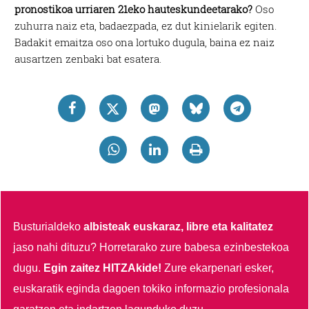
pronostikoa urriaren 21eko hauteskundeetarako?
Oso
zuhurra naiz eta, badaezpada, ez dut kinielarik egiten.
Badakit emaitza oso ona lortuko dugula, baina ez naiz
ausartzen zenbaki bat esatera.
Busturialdeko
albisteak euskaraz, libre eta kalitatez
jaso nahi dituzu?
Horretarako zure babesa ezinbestekoa
dugu.
Egin zaitez HITZAkide!
Zure ekarpenari esker,
euskaratik eginda dagoen tokiko informazio profesionala