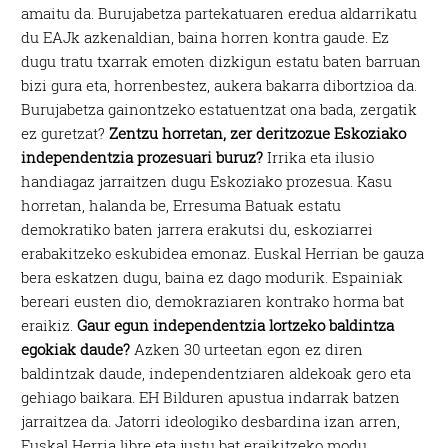
amaitu da. Burujabetza partekatuaren eredua aldarrikatu
du EAJk azkenaldian, baina horren kontra gaude. Ez
dugu tratu txarrak emoten dizkigun estatu baten barruan
bizi gura eta, horrenbestez, aukera bakarra dibortzioa da.
Burujabetza gainontzeko estatuentzat ona bada, zergatik
ez guretzat?
Zentzu horretan, zer deritzozue Eskoziako
independentzia prozesuari buruz?
Irrika eta ilusio
handiagaz jarraitzen dugu Eskoziako prozesua. Kasu
horretan, halanda be, Erresuma Batuak estatu
demokratiko baten jarrera erakutsi du, eskoziarrei
erabakitzeko eskubidea emonaz. Euskal Herrian be gauza
bera eskatzen dugu, baina ez dago modurik. Espainiak
bereari eusten dio, demokraziaren kontrako horma bat
eraikiz.
Gaur egun independentzia lortzeko baldintza
egokiak daude?
Azken 30 urteetan egon ez diren
baldintzak daude, independentziaren aldekoak gero eta
gehiago baikara. EH Bilduren apustua indarrak batzen
jarraitzea da. Jatorri ideologiko desbardina izan arren,
Euskal Herria libre eta justu bat eraikitzeko modu