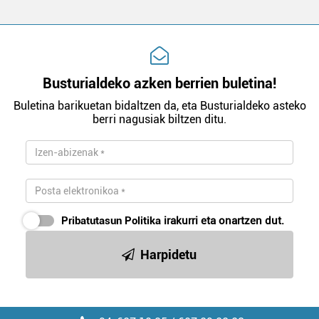
Busturialdeko azken berrien buletina!
Buletina barikuetan bidaltzen da, eta Busturialdeko asteko
berri nagusiak biltzen ditu.
Pribatutasun Politika
irakurri eta onartzen dut.
Harpidetu