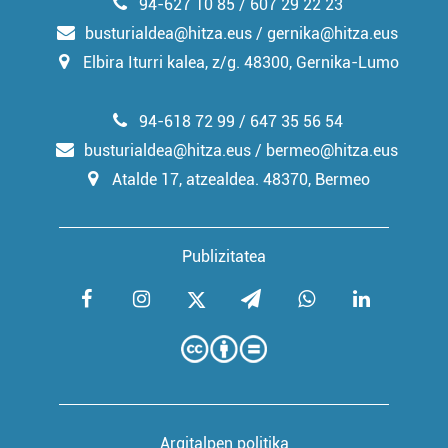
94-627 10 85 / 607 29 22 23
busturialdea@hitza.eus / gernika@hitza.eus
Elbira Iturri kalea, z/g. 48300, Gernika-Lumo
94-618 72 99 / 647 35 56 54
busturialdea@hitza.eus / bermeo@hitza.eus
Atalde 17, atzealdea. 48370, Bermeo
Publizitatea
Argitalpen politika