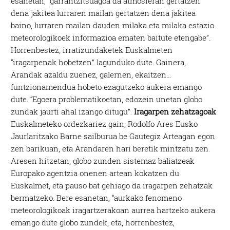
esanetan, “garrantzitsuagoa da atmosferan gertatzen
dena jakitea lurraren mailan gertatzen dena jakitea
baino, lurraren mailan dauden milaka eta milaka estazio
meteorologikoek informazioa ematen baitute etengabe”.
Horrenbestez, irratizundaketek Euskalmeten
“iragarpenak hobetzen” lagunduko dute. Gainera,
Arandak azaldu zuenez, galernen, ekaitzen…
funtzionamendua hobeto ezagutzeko aukera emango
dute. “Egoera problematikoetan, edozein unetan globo
zundak jaurti ahal izango ditugu”.
Iragarpen zehatzagoak
Euskalmeteko ordezkariez gain, Rodolfo Ares Eusko
Jaurlaritzako Barne sailburua be Gautegiz Arteagan egon
zen barikuan, eta Arandaren hari beretik mintzatu zen.
Aresen hitzetan, globo zunden sistemaz baliatzeak
Europako agentzia onenen artean kokatzen du
Euskalmet, eta pauso bat gehiago da iragarpen zehatzak
bermatzeko. Bere esanetan, “aurkako fenomeno
meteorologikoak iragartzerakoan aurrea hartzeko aukera
emango dute globo zundek, eta, horrenbestez,