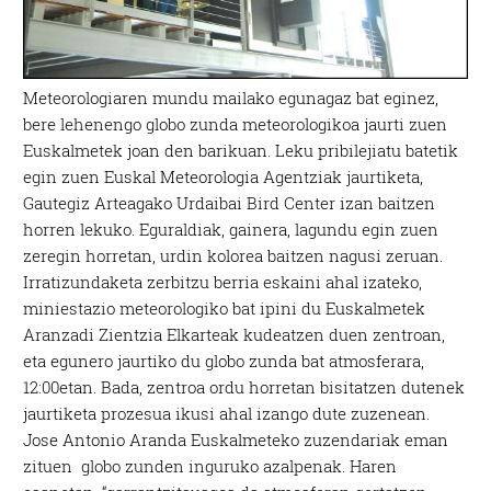
Meteorologiaren mundu mailako egunagaz bat eginez,
bere lehenengo globo zunda meteorologikoa jaurti zuen
Euskalmetek joan den barikuan. Leku pribilejiatu batetik
egin zuen Euskal Meteorologia Agentziak jaurtiketa,
Gautegiz Arteagako Urdaibai Bird Center izan baitzen
horren lekuko. Eguraldiak, gainera, lagundu egin zuen
zeregin horretan, urdin kolorea baitzen nagusi zeruan.
Irratizundaketa zerbitzu berria eskaini ahal izateko,
miniestazio meteorologiko bat ipini du Euskalmetek
Aranzadi Zientzia Elkarteak kudeatzen duen zentroan,
eta egunero jaurtiko du globo zunda bat atmosferara,
12:00etan. Bada, zentroa ordu horretan bisitatzen dutenek
jaurtiketa prozesua ikusi ahal izango dute zuzenean.
Jose Antonio Aranda Euskalmeteko zuzendariak eman
zituen globo zunden inguruko azalpenak. Haren