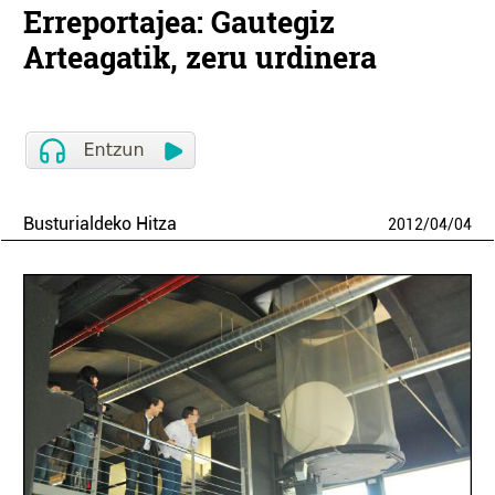
Erreportajea: Gautegiz
Arteagatik, zeru urdinera
Busturialdeko Hitza
2012
/
04
/
04