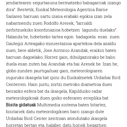
jendartearen segurtasuna bermatzeko baliagarriak izango
dira”. Bestetik, Euskal Meteorologia Agentzia Barne
Sailaren barruan sartu izana erabaki egokia izan zela
nabarmendu zuen Rodolfo Aresek, “larrialdi
zerbitzuekiko koordinazioa hobetzen lagundu duelako”.
Halanda be, hobetzeko tartea egon badagoela esan zuen.
Gautegiz Arteagako miniestazioa apartekoa dela azaldu
zuen, bere aldetik, Jose Antonio Arandak, eraikin baten
barruan dagoelako. Horrez gain, dibulgaziorako be balio
duela esan zuten bai Arandak eta bai Aresek be. Izan be,
globo zunden jaurtigailuaz gain, meteorologiaren
inguruko ikasgela bat ipini du Euskalmetek Urdaibai Bird
Centerren. Hain justu, zortzi metroko diametroa duen
beirazko esfera bat da ikasgela, Kapilduiko radar
meteorologikoak duen goiko esferaren erreplika bat.
Bisita gidatuak
Multimedia sistema baten bitartez,
bisitariek datu meteorologikoen barri izango dute
Urdaibai Bird Center zentroan atondutako ikasgela
horretan bertan eta, halaber, datu horiek hegaztien