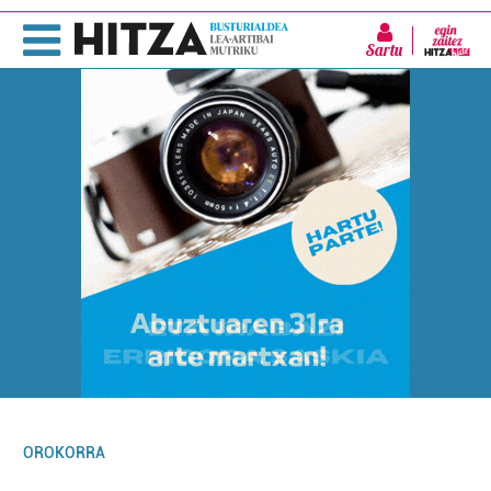
Sartu
OROKORRA