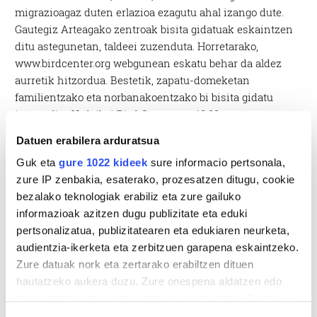
migrazioagaz duten erlazioa ezagutu ahal izango dute.
Gautegiz Arteagako zentroak bisita gidatuak eskaintzen
ditu astegunetan, taldeei zuzenduta. Horretarako,
www.birdcenter.org webgunean eskatu behar da aldez
aurretik hitzordua. Bestetik, zapatu-domeketan
familientzako eta norbanakoentzako bi bisita gidatu
izaten dira Urdaibai Bird Centerren: 10:00etan eta
12:30ean. Zehazki, ordubete eta bi ordu arteko iraupena
Datuen erabilera arduratsua
daukate bisita gidatuek.
Guk eta
gure 1022 kideek
sure informacio pertsonala,
zure IP zenbakia, esaterako, prozesatzen ditugu, cookie
bezalako teknologiak erabiliz eta zure gailuko
informazioak azitzen dugu publizitate eta eduki
pertsonalizatua, publizitatearen eta edukiaren neurketa,
audientzia-ikerketa eta zerbitzuen garapena eskaintzeko.
Zure datuak nork eta zertarako erabiltzen dituen
hautatzeko aukera duzu. Zure onespena aldatzen edo
deuseztatzen ahal duzu edozein momentutan, Cookie
deklaraziotik edo Privacy triggerean klikatuz.