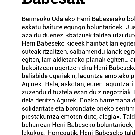
Bermeoko Udaleko Herri Babeserako bol
eskatu baitute egungo boluntarioek. Ju
azaldu duenez, «batzuek taldea utzi dut
Herri Babeseko kideek hainbat lan egite
suteak itzaltzen, salbamendu lanak egit
egiten, larrialdietarako planak egiten… 
bakoitzean agertzen dira Herri Babeseko
baliabide ugariekin, laguntza emoteko pr
Agirrek. Hala, askotan, euren laguntzar
zuzendu dituztela esan du zinegotziak. 
dela deritzo Agirrek. Doako harremana 
solidaritate eta borondate oneko sentim
prestakuntza emoten dute, alegia». Tal
beharrean Herri Babeseko boluntarioek, 
lekukoa. Horregatik, Herri Babeseko tald