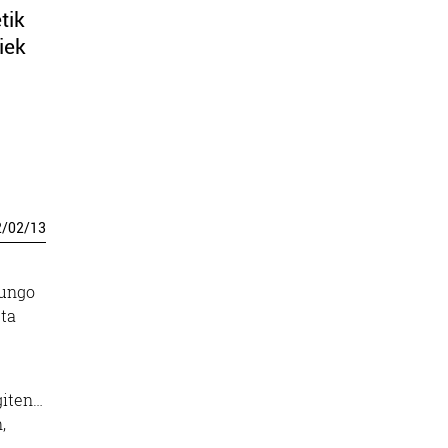
tik
iek
2
/
02
/
13
gungo
eta
giten…
,