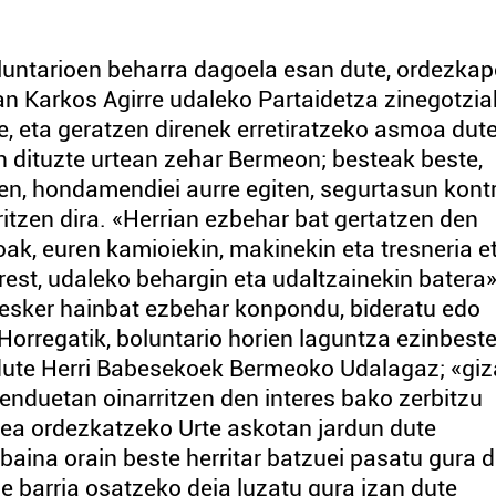
untarioen beharra dagoela esan dute, ordezka
an Karkos Agirre udaleko Partaidetza zinegotzia
e, eta geratzen direnek erretiratzeko asmoa dute
n dituzte urtean zehar Bermeon; besteak beste,
en, hondamendiei aurre egiten, segurtasun kont
aritzen dira. «Herrian ezbehar bat gertatzen den
ak, euren kamioiekin, makinekin eta tresneria e
est, udaleko behargin eta udaltzainekin batera»
i esker hainbat ezbehar konpondu, bideratu edo
Horregatik, boluntario horien laguntza ezinbest
dute Herri Babesekoek Bermeoko Udalagaz; «giz
enduetan oinarritzen den interes bako zerbitzu
dea ordezkatzeko Urte askotan jardun dute
baina orain beste herritar batzuei pasatu gura d
e barria osatzeko deia luzatu gura izan dute