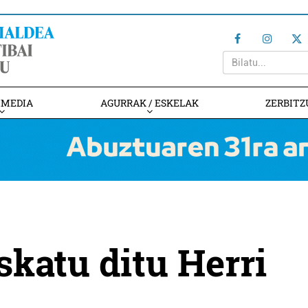
IMEDIA
AGURRAK / ESKELAK
ZERBITZ
skatu ditu Herri