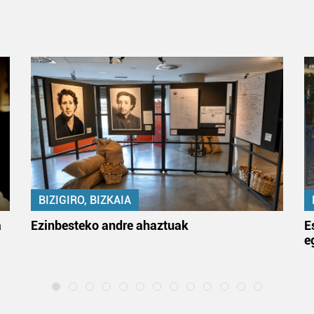
BIZIGIRO, BIZKAIA
a
Ezinbesteko andre ahaztuak
E
e