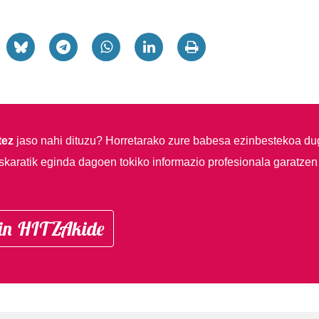
tez
jaso nahi dituzu?
Horretarako zure babesa ezinbestekoa du
skaratik eginda dagoen tokiko informazio profesionala garatzen
in HITZAkide