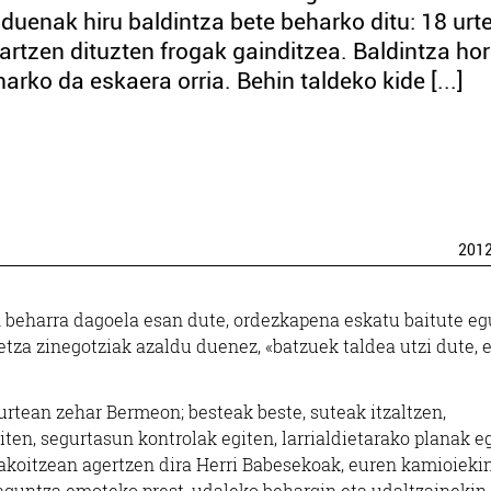
 duenak hiru baldintza bete beharko ditu: 18 urte
artzen dituzten frogak gainditzea. Baldintza hor
ko da eskaera orria. Behin taldeko kide [...]
201
 beharra dagoela esan dute, ordezkapena eskatu baitute e
tza zinegotziak azaldu duenez, «batzuek taldea utzi dute, 
urtean zehar Bermeon; besteak beste, suteak itzaltzen,
en, segurtasun kontrolak egiten, larrialdietarako planak e
bakoitzean agertzen dira Herri Babesekoak, euren kamioiekin
laguntza emoteko prest, udaleko behargin eta udaltzainekin