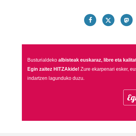
Busturialdeko
albisteak euskaraz, libre eta kalita
Egin zaitez HITZAkide!
Zure ekarpenari esker, eu
indartzen lagunduko duzu.
Eg