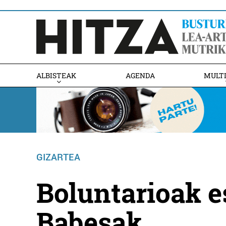
ALBISTEAK
AGENDA
MULT
GIZARTEA
Boluntarioak e
Babesak