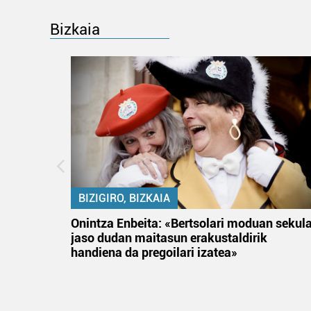
Bizkaia
BIZIGIRO, BIZKAIA
na
Onintza Enbeita: «Bertsolari moduan sekul
jaso dudan maitasun erakustaldirik
handiena da pregoilari izatea»