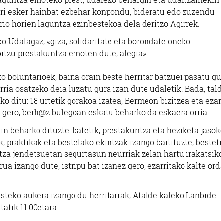
zari esker hainbat ezbehar konpondu, bideratu edo zuzendu
rio horien laguntza ezinbestekoa dela deritzo Agirrek.
Udalagaz; «giza, solidaritate eta borondate oneko
itzu prestakuntza emoten dute, alegia».
 boluntarioek, baina orain beste herritar batzuei pasatu gu
rria osatzeko deia luzatu gura izan dute udaletik. Bada, ta
o ditu: 18 urtetik gorakoa izatea, Bermeon bizitzea eta eza
z gero, berh@z bulegoan eskatu beharko da eskaera orria.
in beharko dituzte: batetik, prestakuntza eta heziketa jaso
, praktikak eta bestelako ekintzak izango baitituzte; besteti
tza jendetsuetan segurtasun neurriak zelan hartu irakatsik
rua izango dute, istripu bat izanez gero, ezarritako kalte or
usteko aukera izango du herritarrak, Atalde kaleko Lanbide
atik 11:00etara.