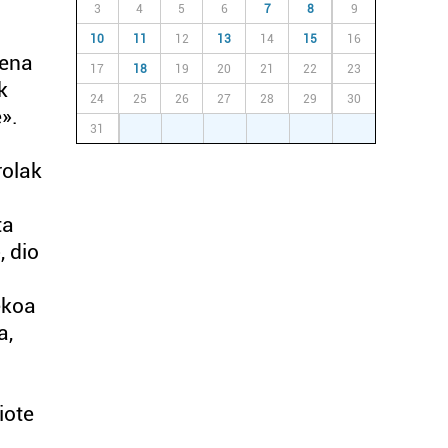
3
4
5
6
7
8
9
10
11
12
13
14
15
16
pena
17
18
19
20
21
22
23
k
24
25
26
27
28
29
30
».
31
1
2
3
4
5
6
rolak
ta
, dio
ekoa
a,
iote