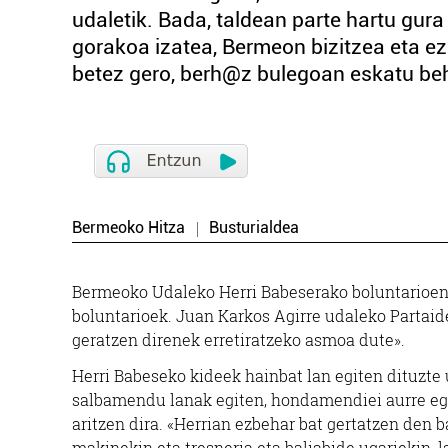
udaletik. Bada, taldean parte hartu gura
gorakoa izatea, Bermeon bizitzea eta ez
betez gero, berh@z bulegoan eskatu behar
Bermeoko Hitza
Busturialdea
Bermeoko Udaleko Herri Babeserako boluntarioen
boluntarioek. Juan Karkos Agirre udaleko Partaide
geratzen direnek erretiratzeko asmoa dute».
Herri Babeseko kideek hainbat lan egiten dituzte 
salbamendu lanak egiten, hondamendiei aurre egit
aritzen dira. «Herrian ezbehar bat gertatzen den 
makinekin eta tresneria eta baliabide ugariekin, 