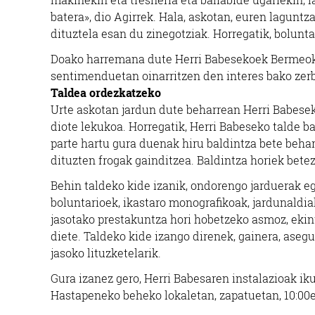
batera», dio Agirrek. Hala, askotan, euren lagunt
dituztela esan du zinegotziak. Horregatik, bolunta
Doako harremana dute Herri Babesekoek Bermeoko 
sentimenduetan oinarritzen den interes bako zerb
Taldea ordezkatzeko
Urte askotan jardun dute beharrean Herri Babeseko
diote lekukoa. Horregatik, Herri Babeseko talde ba
parte hartu gura duenak hiru baldintza bete behark
dituzten frogak gainditzea. Baldintza horiek bete
Behin taldeko kide izanik, ondorengo jarduerak eg
boluntarioek, ikastaro monografikoak, jardunaldiak
jasotako prestakuntza hori hobetzeko asmoz, ekin
diete. Taldeko kide izango direnek, gainera, asegu
jasoko lituzketelarik.
Gura izanez gero, Herri Babesaren instalazioak ik
Hastapeneko beheko lokaletan, zapatuetan, 10:00et