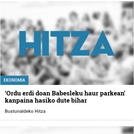
EKONOMIA
‘Ordu erdi doan Babesleku haur parkean’
kanpaina hasiko dute bihar
Busturialdeko Hitza