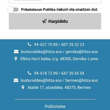
Pribatutasun Politika
irakurri eta onartzen dut.
Harpidetu
94-627 10 85 / 607 29 22 23
busturialdea@hitza.eus / gernika@hitza.eus
Elbira Iturri kalea, z/g. 48300, Gernika-Lumo
94-618 72 99 / 647 35 56 54
busturialdea@hitza.eus / bermeo@hitza.eus
Atalde 17, atzealdea. 48370, Bermeo
Publizitatea