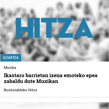
GIZARTEA
Muxika
Ikastaro barrietan izena emoteko epea
zabaldu dute Muxikan
Busturialdeko Hitza