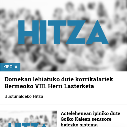
KIROLA
Domekan lehiatuko dute korrikalariek
Bermeoko VIII. Herri Lasterketa
Busturialdeko Hitza
Astelehenean ipiniko dute
Goiko Kalean sentsore
bidezko sistema