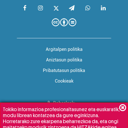
Argitalpen politika
Aniztasun politika
Pribatutasun politika
Cookieak
Babesleak:
Tokiko informazioa profesionaltasunez eta euskaratik,
modu librean kontatzea da gure eginkizuna.
Horretarako zure ekarpena beharrezkoa da, eta ongi
maitatzeko modurik zintzoena da HITZAkide egitea.