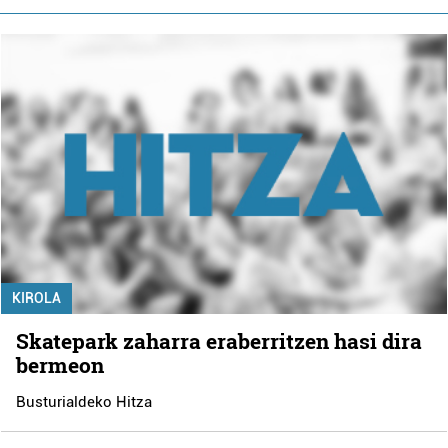
KIROLA
Skatepark zaharra eraberritzen hasi dira
bermeon
Busturialdeko Hitza