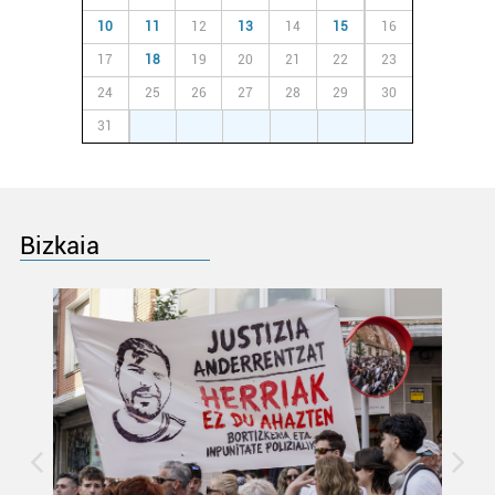
Lortu zure datu pertsonalak prozesatzeko moduari
10
11
12
13
14
15
16
buruzko informazio gehiago eta ezarri zure lehentasunak
17
18
19
20
21
22
23
datuen atalean. Edozein unetan alda edo ken dezakezu
24
25
26
27
28
29
30
zure baimena Cookieen adierazpenean.
31
1
2
3
4
5
6
Webgune honek cookie propioak eta hirugarrenen cookie-
fitxategiak erabiltzen ditu. Zure esperientzia eta
zerbitzuak hobetzeko asmoz, cookie teknologiaz
baliatzen gara. Ohar hau onartuz gero, teknologia hori
Bizkaia
erabiltzeko baimen esplizitua ematen diguzu.
Gehiago
irakurri