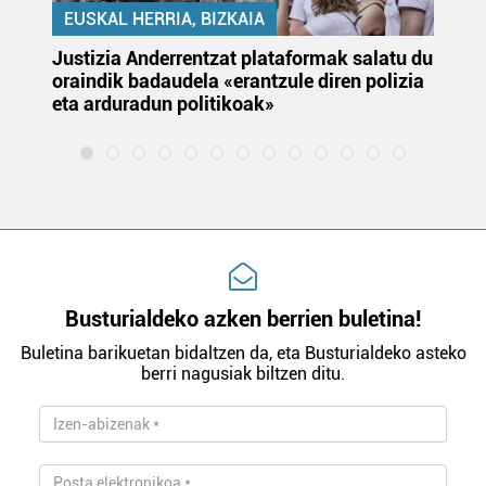
EUSKAL HERRIA, BIZKAIA
Justizia Anderrentzat plataformak salatu du
Eu
oraindik badaudela «erantzule diren polizia
‘E
eta arduradun politikoak»
Busturialdeko azken berrien buletina!
Buletina barikuetan bidaltzen da, eta Busturialdeko asteko
berri nagusiak biltzen ditu.