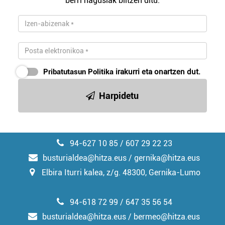
berri nagusiak biltzen ditu.
Pribatutasun Politika
irakurri eta onartzen dut.
Harpidetu
94-627 10 85 / 607 29 22 23
busturialdea@hitza.eus / gernika@hitza.eus
Elbira Iturri kalea, z/g. 48300, Gernika-Lumo
94-618 72 99 / 647 35 56 54
busturialdea@hitza.eus / bermeo@hitza.eus