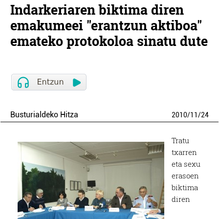
Indarkeriaren biktima diren
emakumeei "erantzun aktiboa"
emateko protokoloa sinatu dute
Busturialdeko Hitza
2010
/
11
/
24
Tratu
txarren
eta sexu
erasoen
biktima
diren