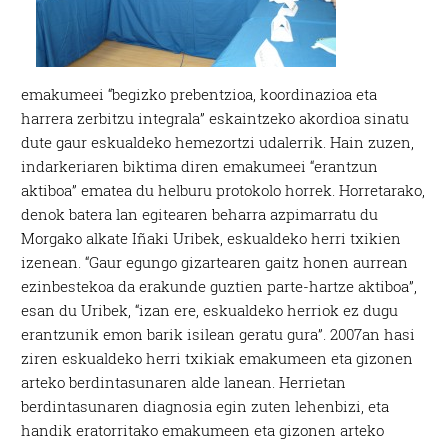
emakumeei “begizko prebentzioa, koordinazioa eta
harrera zerbitzu integrala” eskaintzeko akordioa sinatu
dute gaur eskualdeko hemezortzi udalerrik. Hain zuzen,
indarkeriaren biktima diren emakumeei “erantzun
aktiboa” ematea du helburu protokolo horrek. Horretarako,
denok batera lan egitearen beharra azpimarratu du
Morgako alkate Iñaki Uribek, eskualdeko herri txikien
izenean. “Gaur egungo gizartearen gaitz honen aurrean
ezinbestekoa da erakunde guztien parte-hartze aktiboa”,
esan du Uribek, “izan ere, eskualdeko herriok ez dugu
erantzunik emon barik isilean geratu gura”. 2007an hasi
ziren eskualdeko herri txikiak emakumeen eta gizonen
arteko berdintasunaren alde lanean. Herrietan
berdintasunaren diagnosia egin zuten lehenbizi, eta
handik eratorritako emakumeen eta gizonen arteko