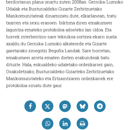
berdintasun plana onartu zuten 2008an. Gernika-Lumoko
Udalak eta Busturialdeko Gizarte Zerbitzuetako
Mankomunitateak dinamizatu dute, elkarlanean, tratu
txarren eta sexu erasoen biktima diren emakumeei
laguntza emateko protokoloa adosteko lan-ildoa. Eta
horrek interbentzio-sare teknikoa sortzea ekarri zuela
azaldu du Gernika-Lumoko alkateorde eta Gizarte
gaietarako zinegotzi Begoña Landak. Sare horretan,
emakumeei arreta ematen dieten erakundeak batu
dituzte. Hala, eskualdeko udaletako ordezkariez gain,
Osakidetzako, Busturialdeko Gizarteko Zerbitzuetako
Mankomunitateko eta Ertzaintzaren ordezkariek ere
protokoloa sinatu dute gaur.