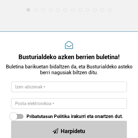
Busturialdeko azken berrien buletina!
Buletina barikuetan bidaltzen da, eta Busturialdeko asteko
berri nagusiak biltzen ditu.
Pribatutasun Politika
irakurri eta onartzen dut.
Harpidetu