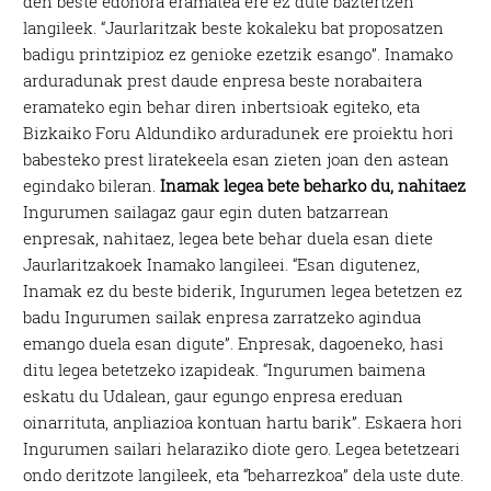
den beste edonora eramatea ere ez dute baztertzen
langileek. “Jaurlaritzak beste kokaleku bat proposatzen
badigu printzipioz ez genioke ezetzik esango”. Inamako
arduradunak prest daude enpresa beste norabaitera
eramateko egin behar diren inbertsioak egiteko, eta
Bizkaiko Foru Aldundiko arduradunek ere proiektu hori
babesteko prest liratekeela esan zieten joan den astean
egindako bileran.
Inamak legea bete beharko du, nahitaez
Ingurumen sailagaz gaur egin duten batzarrean
enpresak, nahitaez, legea bete behar duela esan diete
Jaurlaritzakoek Inamako langileei. “Esan digutenez,
Inamak ez du beste biderik, Ingurumen legea betetzen ez
badu Ingurumen sailak enpresa zarratzeko agindua
emango duela esan digute”. Enpresak, dagoeneko, hasi
ditu legea betetzeko izapideak. “Ingurumen baimena
eskatu du Udalean, gaur egungo enpresa ereduan
oinarrituta, anpliazioa kontuan hartu barik”. Eskaera hori
Ingurumen sailari helaraziko diote gero. Legea betetzeari
ondo deritzote langileek, eta “beharrezkoa” dela uste dute.