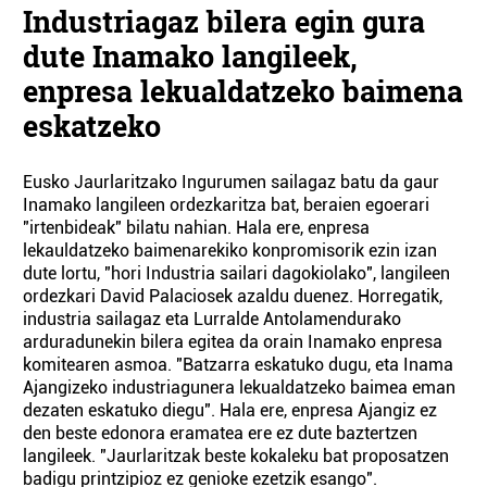
Industriagaz bilera egin gura
dute Inamako langileek,
enpresa lekualdatzeko baimena
eskatzeko
Eusko Jaurlaritzako Ingurumen sailagaz batu da gaur
Inamako langileen ordezkaritza bat, beraien egoerari
"irtenbideak" bilatu nahian. Hala ere, enpresa
lekauldatzeko baimenarekiko konpromisorik ezin izan
dute lortu, "hori Industria sailari dagokiolako", langileen
ordezkari David Palaciosek azaldu duenez. Horregatik,
industria sailagaz eta Lurralde Antolamendurako
arduradunekin bilera egitea da orain Inamako enpresa
komitearen asmoa. "Batzarra eskatuko dugu, eta Inama
Ajangizeko industriagunera lekualdatzeko baimea eman
dezaten eskatuko diegu". Hala ere, enpresa Ajangiz ez
den beste edonora eramatea ere ez dute baztertzen
langileek. "Jaurlaritzak beste kokaleku bat proposatzen
badigu printzipioz ez genioke ezetzik esango".