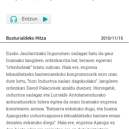
Busturialdeko Hitza
2010
/
11
/
15
Eusko Jaurlaritzako Ingurumen sailagaz batu da gaur
Inamako langileen ordezkaritza bat, beraien egoerari
“irtenbideak” bilatu nahian. Hala ere, enpresa
lekauldatzeko baimenarekiko konpromisorik ezin izan
dute lortu, “hori Industria sailari dagokiolako”, langileen
ordezkari David Palaciosek azaldu duenez. Horregatik,
industria sailagaz eta Lurralde Antolamendurako
arduradunekin bilera egitea da orain Inamako enpresa
komitearen asmoa. “Batzarra eskatuko dugu, eta Inama
Ajangizeko industriagunera lekualdatzeko baimea eman
dezaten eskatuko diegu”. Hala ere, enpresa Ajangiz ez