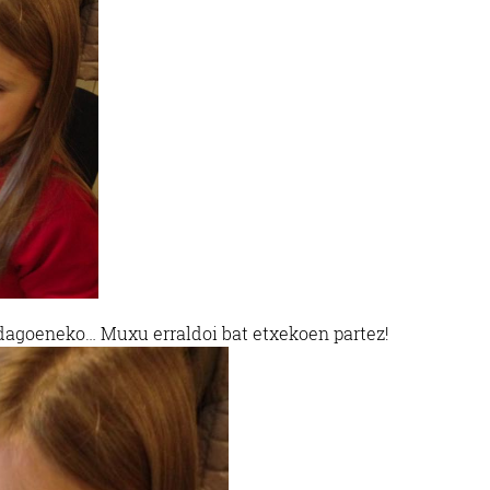
dagoeneko… Muxu erraldoi bat etxekoen partez!