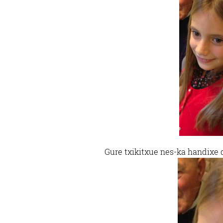
Gure txikitxue nes-ka handixe 