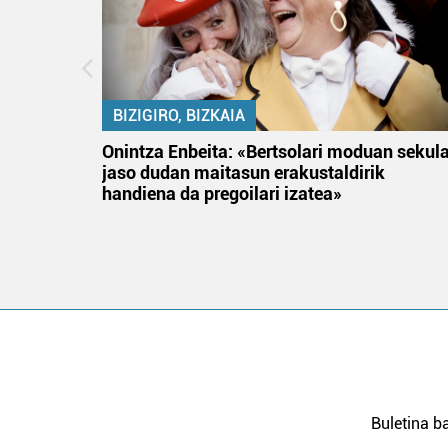
BIZIGIRO, BIZKAIA
na
Onintza Enbeita: «Bertsolari moduan sekul
jaso dudan maitasun erakustaldirik
handiena da pregoilari izatea»
Buletina ba