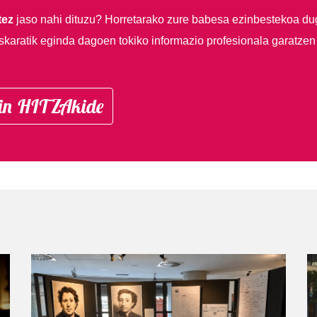
tez
jaso nahi dituzu?
Horretarako zure babesa ezinbestekoa du
skaratik eginda dagoen tokiko informazio profesionala garatzen
in HITZAkide