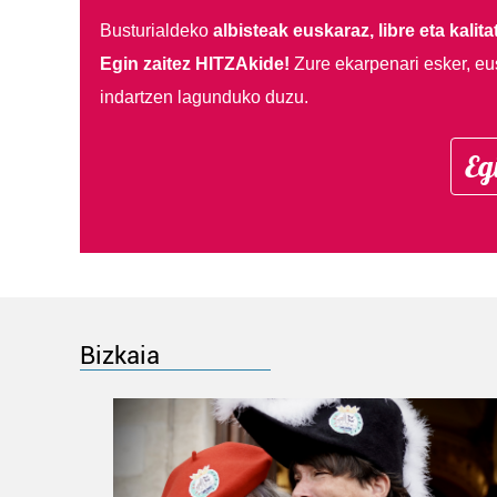
Busturialdeko
albisteak euskaraz, libre eta kalita
Egin zaitez HITZAkide!
Zure ekarpenari esker, eu
indartzen lagunduko duzu.
Eg
Bizkaia