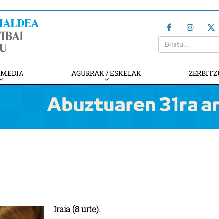
IMEDIA
AGURRAK / ESKELAK
ZERBITZ
Iraia (8 urte).