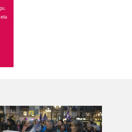
gu.
 eta