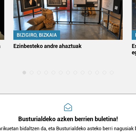
BIZIGIRO, BIZKAIA
a
Ezinbesteko andre ahaztuak
E
e
Busturialdeko azken berrien buletina!
rikuetan bidaltzen da, eta Busturialdeko asteko berri nagusiak b