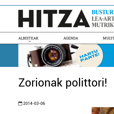
ALBISTEAK
AGENDA
MULT
Zorionak polittori!
2014-03-06