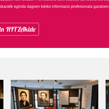
skaratik eginda dagoen tokiko informazio profesionala garatzen
in HITZAkide