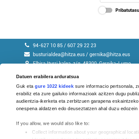
Pribatutasu
94-627 10 85 / 607 29 22 23
busturialdea@hitza.eus / gernika@hitza.eus
Elbira Iturri kalea, z/g. 48300, Gernika-Lumo
Datuen erabilera arduratsua
Guk eta
gure 1022 kideek
sure informacio pertsonala, z
erabiliz eta zure gailuko informazioak azitzen dugu publiz
Argitalpen politika
audientzia-ikerketa eta zerbitzuen garapena eskaintzeko
onespena aldatzen edo deuseztatzen ahal duzu edozein m
If you allow, we would also like to:
Collect information about your geographical locat