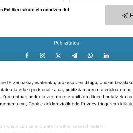
n Politika
irakurri eta onartzen dut.
H
Publizitatea
ure IP zenbakia, esaterako, prozesatzen ditugu, cookie bezalako
itate eta eduki pertsonalizatua, publizitatearen eta edukiaren ne
Aniztasun politika
Pribatutasun poli
. Zure datuak nork eta zertarako erabiltzen dituen hautatzeko a
omentutan, Cookie deklaraziotik edo Privacy triggerean klikat
Babesleak:
ion which can be accurate to within several meters