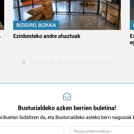
BIZIGIRO, BIZKAIA
a
Ezinbesteko andre ahaztuak
E
e
Busturialdeko azken berrien buletina!
rikuetan bidaltzen da, eta Busturialdeko asteko berri nagusiak b