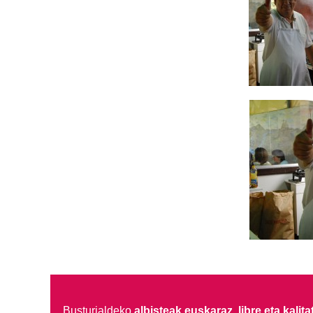
Busturialdeko
albisteak euskaraz, libre eta kalita