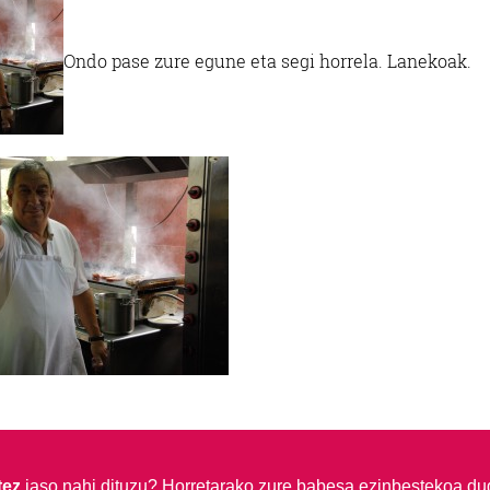
Ondo pase zure egune eta segi horrela. Lanekoak.
tez
jaso nahi dituzu?
Horretarako zure babesa ezinbestekoa du