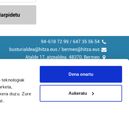
arpidetu
94-618 72 99 / 647 35 56 54
busturialdea@hitza.eus / bermeo@hitza.eus
Atalde 17, atzealdea. 48370, Bermeo
Dena onartu
 teknologiak
urketa,
tika
Cookieak
Aukeratu
ukera duzu. Zure
uz.