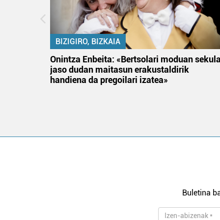
BIZIGIRO, BIZKAIA
na
Onintza Enbeita: «Bertsolari moduan sekul
jaso dudan maitasun erakustaldirik
handiena da pregoilari izatea»
Buletina ba