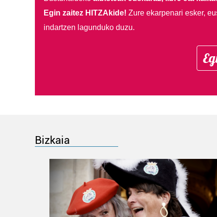
Egin zaitez HITZAkide!
Zure ekarpenari esker, eu
indartzen lagunduko duzu.
Eg
Bizkaia