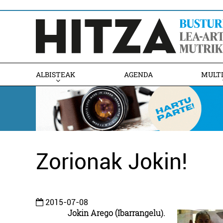
ALBISTEAK
AGENDA
MULT
Zorionak Jokin!
2015-07-08
Jokin Arego (Ibarrangelu).