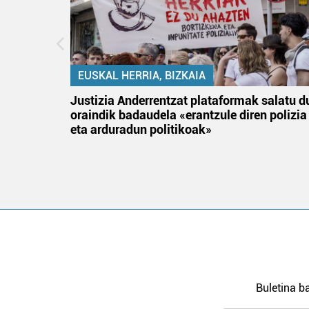
EUSKAL HERRIA, BIZKAIA
an
Justizia Anderrentzat plataformak salatu d
oraindik badaudela «erantzule diren polizia
eta arduradun politikoak»
Buletina ba