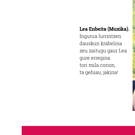
Lea Enbeita (Muxika).
Ingurua lurrintzen
dauskun krabelina
zeu zaitugu gaur Lea
gure erregina.
tori mila corion,
ta gehiau, jakina!