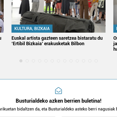
KULTURA, BIZKAIA
u
Euskal artista gazteen saretzea bistaratu du
O
‘Ertibil Bizkaia’ erakusketak Bilbon
j
h
Busturialdeko azken berrien buletina!
rikuetan bidaltzen da, eta Busturialdeko asteko berri nagusiak b