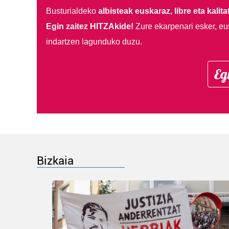
Busturialdeko
albisteak euskaraz, libre eta kalita
Egin zaitez HITZAkide!
Zure ekarpenari esker, eu
indartzen lagunduko duzu.
Eg
Bizkaia