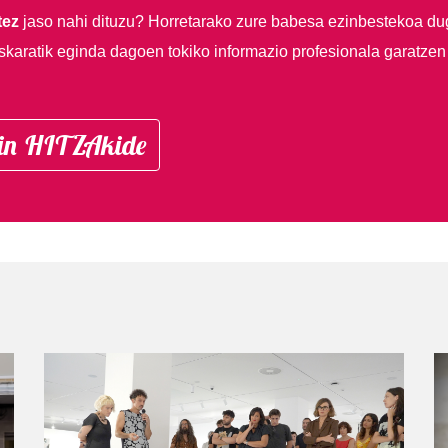
tez
jaso nahi dituzu?
Horretarako zure babesa ezinbestekoa du
skaratik eginda dagoen tokiko informazio profesionala garatzen
in HITZAkide