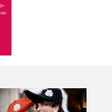
gu.
 eta