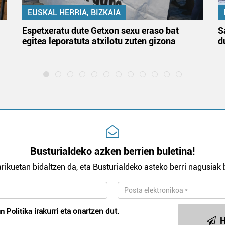
EUSKAL HERRIA, BIZKAIA
Espetxeratu dute Getxon sexu eraso bat
S
egitea leporatuta atxilotu zuten gizona
d
Busturialdeko azken berrien buletina!
rikuetan bidaltzen da, eta Busturialdeko asteko berri nagusiak b
n Politika
irakurri eta onartzen dut.
H