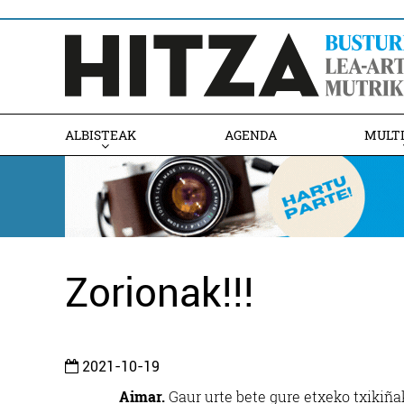
ALBISTEAK
AGENDA
MULT
Zorionak!!!
2021-10-19
Aimar.
Gaur urte bete gure etxeko txikiñak