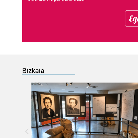
Eg
Bizkaia