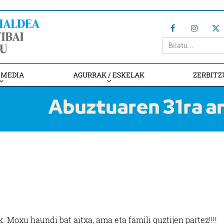
IMEDIA
AGURRAK / ESKELAK
ZERBITZ
. Moxu haundi bat aitxa, ama eta famili guztijen partez!!!!