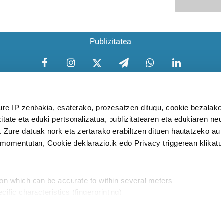
Publizitatea
ure IP zenbakia, esaterako, prozesatzen ditugu, cookie bezalako
itate eta eduki pertsonalizatua, publizitatearen eta edukiaren ne
Aniztasun politika
Pribatutasun poli
. Zure datuak nork eta zertarako erabiltzen dituen hautatzeko a
omentutan, Cookie deklaraziotik edo Privacy triggerean klikat
Babesleak:
ion which can be accurate to within several meters
cific characteristics (fingerprinting)
d and set your preferences in the
details section
.
aratik, modu librean kontatzea da gure eginkizuna. Horret