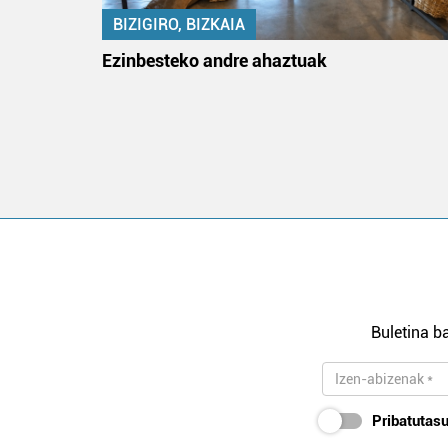
BIZIGIRO, BIZKAIA
na
Ezinbesteko andre ahaztuak
Buletina ba
Pribatutasu