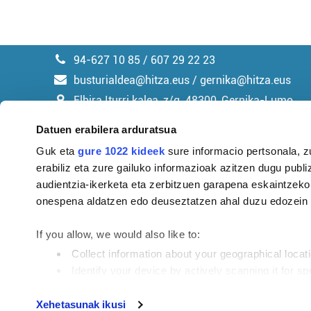
94-627 10 85 / 607 29 22 23
busturialdea@hitza.eus / gernika@hitza.eus
Elbira Iturri kalea, z/g. 48300, Gernika-Lumo
Datuen erabilera arduratsua
Guk eta
gure 1022 kideek
sure informacio pertsonala, z
erabiliz eta zure gailuko informazioak azitzen dugu publiz
Argitalpen politika
audientzia-ikerketa eta zerbitzuen garapena eskaintzeko
onespena aldatzen edo deuseztatzen ahal duzu edozein m
If you allow, we would also like to:
Collect information about your geographical locat
Identify your device by actively scanning it for spe
Find out more about how your personal data is processe
Tokiko informazioa profesionaltasunez eta eusk
Xehetasunak ikusi