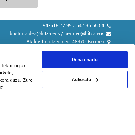
94-618 72 99 / 647 35 56 54
busturialdea@hitza.eus / bermeo@hitza.eus
Atalde 17, atzealdea. 48370, Bermeo
Dena onartu
 teknologiak
urketa,
tika
Cookieak
Aukeratu
ukera duzu. Zure
uz.
arako zure ekarpena