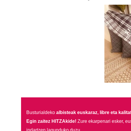
Busturialdeko
albisteak euskaraz, libre eta kalita
Egin zaitez HITZAkide!
Zure ekarpenari esker, eu
indartzen lagunduko duzu.