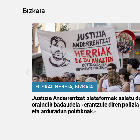
Bizkaia
EUSKAL HERRIA, BIZKAIA
tik
Justizia Anderrentzat plataformak salatu d
 gizon
oraindik badaudela «erantzule diren polizia
eta arduradun politikoak»