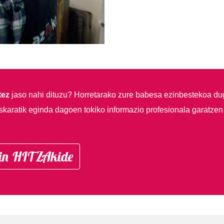
tez
jaso nahi dituzu?
Horretarako zure babesa ezinbestekoa du
skaratik eginda dagoen tokiko informazio profesionala garatzen
in HITZAkide