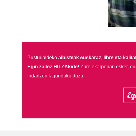
Busturialdeko
albisteak euskaraz, libre eta kalita
Egin zaitez HITZAkide!
Zure ekarpenari esker, eu
indartzen lagunduko duzu.
Eg