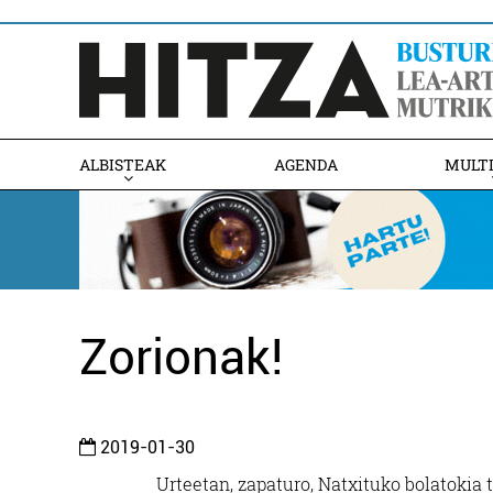
ALBISTEAK
AGENDA
MULT
Zorionak!
2019-01-30
Urteetan, zapaturo, Natxituko bolatokia 