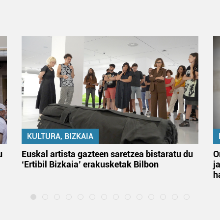
KULTURA, BIZKAIA
u
Euskal artista gazteen saretzea bistaratu du
O
‘Ertibil Bizkaia’ erakusketak Bilbon
j
h