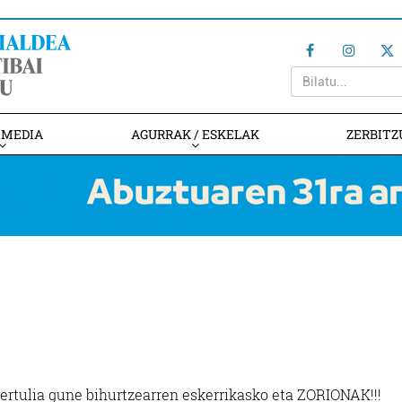
IMEDIA
AGURRAK / ESKELAK
ZERBITZ
tertulia gune bihurtzearren eskerrikasko eta ZORIONAK!!!