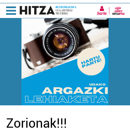
Sartu
Zorionak!!!