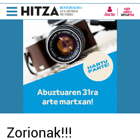
Sartu
Zorionak!!!