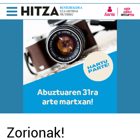
Sartu
Zorionak!